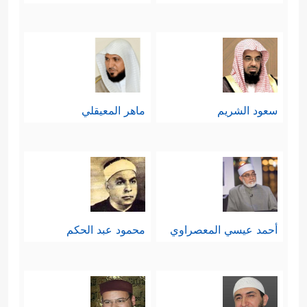
ٱلۡیَوۡمَ بِمَا كُنتُمۡ تَكۡفُرُونَ
﴿٦٤﴾
ٱلۡیَوۡمَ نَخۡتِمُ عَلَىٰۤ
أَفۡوَ ٰ⁠هِهِمۡ وَتُكَلِّمُنَاۤ أَیۡدِیهِمۡ وَتَشۡهَدُ أَرۡجُلُهُم بِمَا كَانُواْ
یَكۡسِبُونَ﴾
.
سعود الشريم
ماهر المعيقلي
خامسًا: يُوجِّهُ القرآن بعد كل هذا نداءَه
لبني آدم، ذلك النداء الذي يختَرِق حواجِزَ
الزمن، فيتلقَّاه مَن يسمَعه في هذه الدار
ليتَّعِظ ويعتَبِر، ويتلقَّاه مَن في تلك الدار؛
ليزدادَ الطائِعُون سعادةً وحُبُورًا، ويزدادَ
أحمد عيسي المعصراوي
محمود عبد الحكم
﴿۞ أَلَمۡ أَعۡهَدۡ
المجرمون شقاوةً وبُورًا:
إِلَیۡكُمۡ یَـٰبَنِیۤ ءَادَمَ أَن لَّا تَعۡبُدُواْ ٱلشَّیۡطَـٰنَۖ إِنَّهُۥ لَكُمۡ عَدُوࣱّ