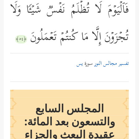
فَٱلۡیَوۡمَ لَا تُظۡلَمُ نَفۡسࣱ شَیۡـࣰٔا وَلَا
تُجۡزَوۡنَ إِلَّا مَا كُنتُمۡ تَعۡمَلُونَ
﴿٥٤﴾
تفسير مجالس النور
سورة
يس
المجلس السابع
والتسعون بعد المائة:
عقيدة البعث والجزاء