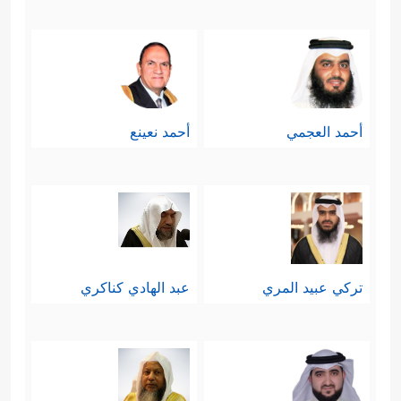
تَعۡقِلُونَ﴾
.
سادسًا: وعلى صلةٍ بهذا النداء الكريم،
يرسُمُ القرآن لهؤلاء ولغَيرهم طريق
أحمد العجمي
أحمد نعينع
النجاة الواضِحة البيِّنة التي هي فوق
﴿وَمَا عَلَّمۡنَـٰهُ ٱلشِّعۡرَ وَمَا یَنۢبَغِی لَهُۥۤۚ
الشك والشبهة
إِنۡ هُوَ إِلَّا ذِكۡرࣱ وَقُرۡءَانࣱ مُّبِینࣱ
﴿٦٩﴾
لِّیُنذِرَ مَن كَانَ
حَیࣰّا وَیَحِقَّ ٱلۡقَوۡلُ عَلَى ٱلۡكَـٰفِرِینَ﴾
.
تركي عبيد المري
عبد الهادي كناكري
سابعًا: ثم يأخذ بهذه العقول والقلوب
مرة أخرى إلى دلائل الإيمان وشواهده
﴿أَوَلَمۡ یَرَوۡاْ أَنَّا خَلَقۡنَا
المبثوثة في هذا الكون