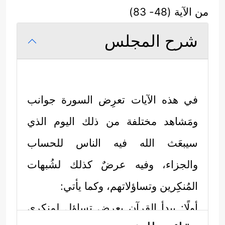
من الآية (48- 83)
شرح المجلس
في هذه الآيات تعرِض السورة جوانب
ومَشاهد مختلفة من ذلك اليوم الذي
سيبعَث الله فيه الناس للحساب
والجزاء، وفيه عرضٌ كذلك لشُبهات
المُنكِرين وتساؤلاتهم، وكما يأتي:
أولًا: يبدأ القرآن بعرض تساؤل لمنكري