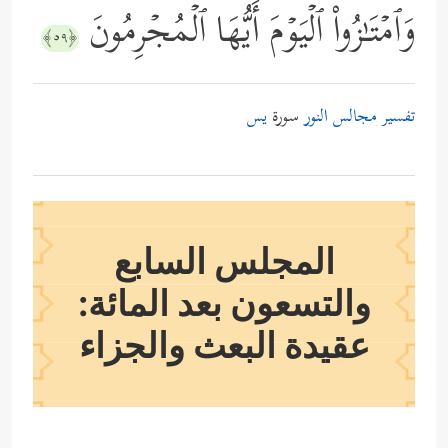
وَٱمۡتَـٰزُواْ ٱلۡیَوۡمَ أَیُّهَا ٱلۡمُجۡرِمُونَ
﴿٥٩﴾
تفسير مجالس النور
سورة
يس
المجلس السابع
والتسعون بعد المائة:
عقيدة البعث والجزاء