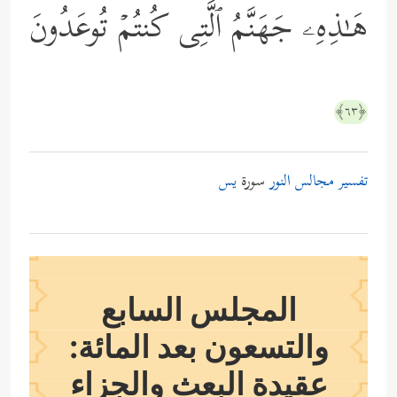
هَـٰذِهِۦ جَهَنَّمُ ٱلَّتِی كُنتُمۡ تُوعَدُونَ
﴿٦٣﴾
تفسير مجالس النور
سورة
يس
المجلس السابع
والتسعون بعد المائة:
عقيدة البعث والجزاء