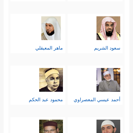
ٱلۡیَوۡمَ بِمَا كُنتُمۡ تَكۡفُرُونَ
﴿٦٤﴾
ٱلۡیَوۡمَ نَخۡتِمُ عَلَىٰۤ
أَفۡوَ ٰ⁠هِهِمۡ وَتُكَلِّمُنَاۤ أَیۡدِیهِمۡ وَتَشۡهَدُ أَرۡجُلُهُم بِمَا كَانُواْ
یَكۡسِبُونَ﴾
.
سعود الشريم
ماهر المعيقلي
خامسًا: يُوجِّهُ القرآن بعد كل هذا نداءَه
لبني آدم، ذلك النداء الذي يختَرِق حواجِزَ
الزمن، فيتلقَّاه مَن يسمَعه في هذه الدار
ليتَّعِظ ويعتَبِر، ويتلقَّاه مَن في تلك الدار؛
ليزدادَ الطائِعُون سعادةً وحُبُورًا، ويزدادَ
أحمد عيسي المعصراوي
محمود عبد الحكم
﴿۞ أَلَمۡ أَعۡهَدۡ
المجرمون شقاوةً وبُورًا:
إِلَیۡكُمۡ یَـٰبَنِیۤ ءَادَمَ أَن لَّا تَعۡبُدُواْ ٱلشَّیۡطَـٰنَۖ إِنَّهُۥ لَكُمۡ عَدُوࣱّ