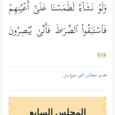
وَلَوۡ نَشَاۤءُ لَطَمَسۡنَا عَلَىٰۤ أَعۡیُنِهِمۡ
فَٱسۡتَبَقُواْ ٱلصِّرَ ٰ⁠طَ فَأَنَّىٰ یُبۡصِرُونَ
﴿٦٦﴾
تفسير مجالس النور
سورة
يس
المجلس السابع