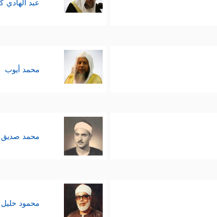
عبد الهادي ك
محمد أيوب
محمد صديق 
محمود خليل 