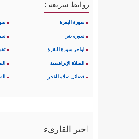
روابط سريعة :
سورة البقرة
سو
سورة يس
سور
اواخر سورة البقرة
تفس
الصلاة الإبراهيمية
الس
فضائل صلاة الفجر
الص
اختر القاريء