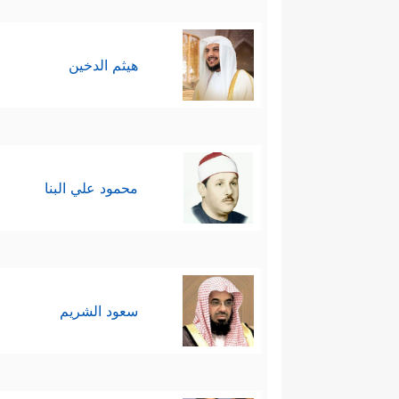
هيثم الدخين
محمود علي البنا
سعود الشريم