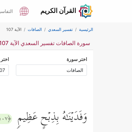
القرآن الكريم
التفاسي
الرئيسية
تفسير السعدي
الصافات
الآية 107
سورة الصافات تفسير السعدي الآية 107
اختر سورة
اختر 
وَفَدَیۡنَـٰهُ بِذِبۡحٍ عَظِیمࣲ
﴿١٠٧﴾