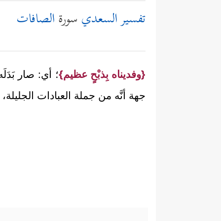
تفسير السعدي
سورة
الصافات
{وفديناه بِذبْحٍ عظيم}
؛ أي: صار بَدَ
جهة أنَّه من جملة العبادات الجليلة، 