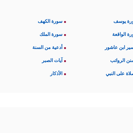
رة يوسف
سورة الكهف
ة الواقعة
سورة الملك
ير ابن عاشور
أدعية من السنة
نن الرواتب
آيات الصبر
لاة على النبي
الأذكار