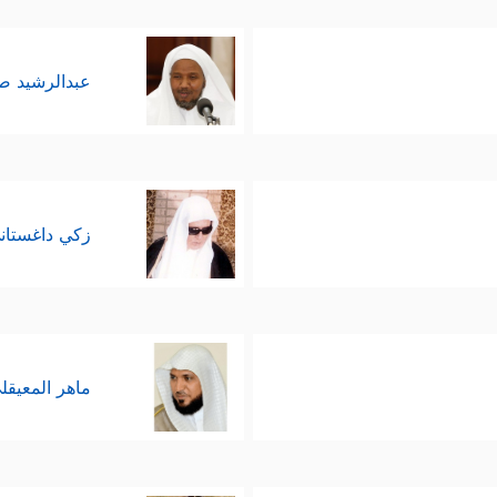
عبدالرشيد 
زكي داغستان
ماهر المعيقل