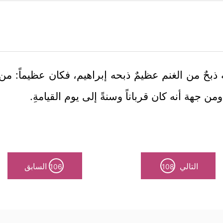
لَه ذبحٌ من الغنم عظيمٌ ذبحه إبراهيم، فكان عظيماً: من
ومن جهة أنه كان قرباناً وسنةً إلى يوم القيامةِ.
التالي
السابق
106
108