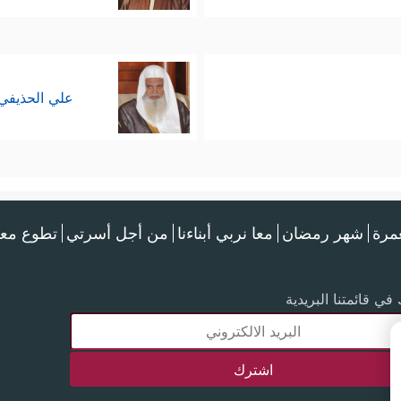
علي الحذيفي
عمرة
شهر رمضان
معا نربي أبناءنا
من أجل أسرتي
تطوع معن
في قائمتنا البريدية