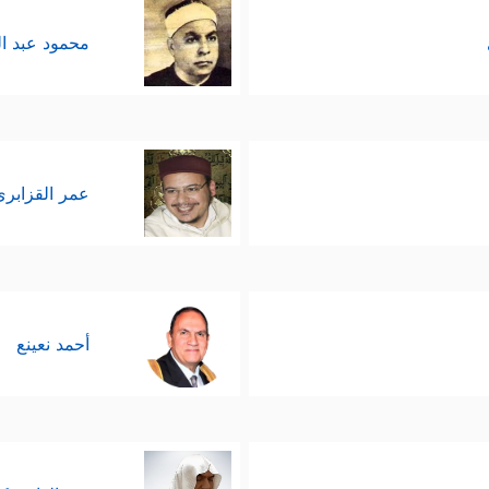
محمود عبد ا
عمر القزابري
أحمد نعينع