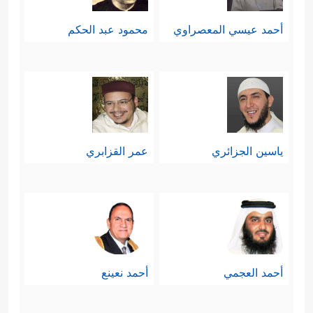
أحمد عيسي المعصراوي
محمود عبد الحكم
ياسين الجزائري
عمر القزابري
أحمد العجمي
أحمد نعينع