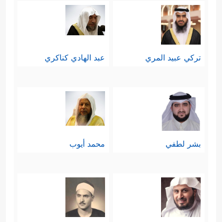
تركي عبيد المري
عبد الهادي كناكري
بشر لطفي
محمد أيوب