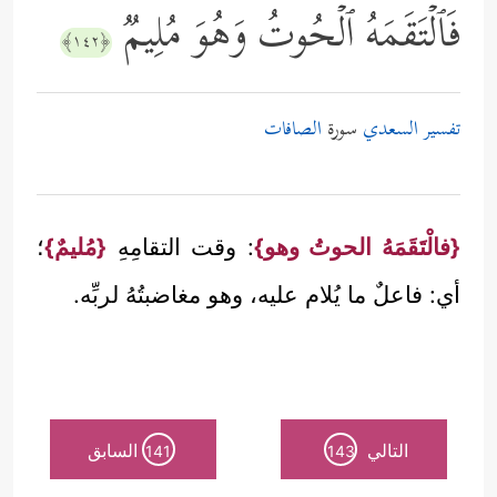
فَٱلۡتَقَمَهُ ٱلۡحُوتُ وَهُوَ مُلِیمࣱ
﴿١٤٢﴾
تفسير السعدي
سورة
الصافات
{فالْتَقَمَهُ الحوتُ وهو}
: وقت التقامِهِ
{مُليمٌ}
؛
أي: فاعلٌ ما يُلام عليه، وهو مغاضبتُهُ لربِّه.
التالي
السابق
141
143