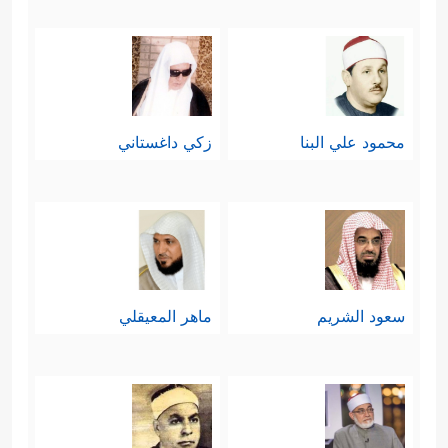
محمود علي البنا
زكي داغستاني
سعود الشريم
ماهر المعيقلي