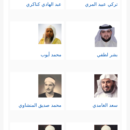
تركي عبيد المري
عبد الهادي كناكري
بشر لطفي
محمد أيوب
سعد الغامدي
محمد صديق المنشاوي