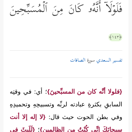
فَلَوۡلَاۤ أَنَّهُۥ كَانَ مِنَ ٱلۡمُسَبِّحِینَ
﴿١٤٣﴾
تفسير السعدي
سورة
الصافات
{فلولا أنَّه كان من المسبِّحينَ}
؛ أي: في وقتِه
السابقِ بكثرةِ عبادته لربِّه وتسبيحِهِ وتحميدِهِ
وفي بطن الحوت حيث قال:
{لا إله إلا أنت
سبحانَكَ إنِّي كُنْتُ من الظالمين}
؛
{لَلَبِثَ في