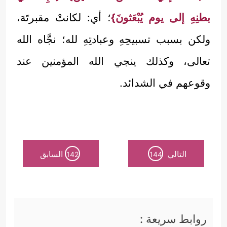
بطنِهِ إلى يوم يُبْعَثونَ}
؛ أي: لكانتْ مقبرتَهَ،
ولكن بسبب تسبيحِهِ وعبادتِهِ لله؛ نجَّاه الله
تعالى، وكذلك ينجي الله المؤمنين عند
وقوعهم في الشدائد.
التالي
السابق
142
144
روابط سريعة :