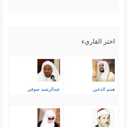
اختر القاريء
هيثم الدخين
عبدالرشيد صوفي