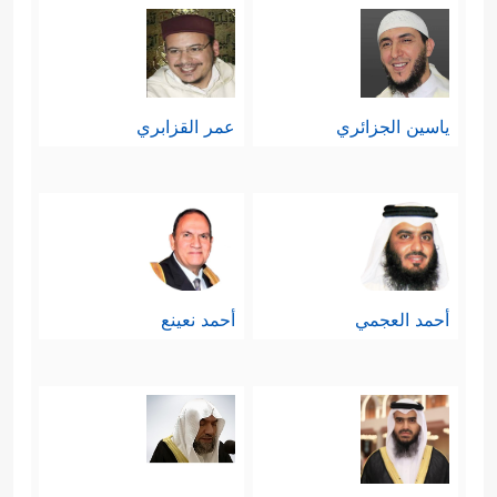
ياسين الجزائري
عمر القزابري
أحمد العجمي
أحمد نعينع