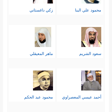
محمود علي البنا
زكي داغستاني
سعود الشريم
ماهر المعيقلي
أحمد عيسي المعصراوي
محمود عبد الحكم