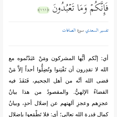
فَإِنَّكُمۡ وَمَا تَعۡبُدُونَ
﴿١٦١﴾
تفسير السعدي
سورة
الصافات
أي: إنَّكم أيُّها المشركون ومَنْ عَبَدْتُموه مع
الله لا تقدِرون أن تَفْتِنوا وتُضِلُّوا أحداً إلاَّ مَنْ
قضى الله أنَّه من أهل الجحيم، فَنَفَذَ فيه
القضاءُ الإلهيُّ. والمقصودُ من هذا بيانُ
عجزِهم وعجزِ آلهتهم عن إضلال أحدٍ، وبيانُ
كمال قدرةِ الله تعالى؛ أي: فلا تَطْمَعوا بإضلال