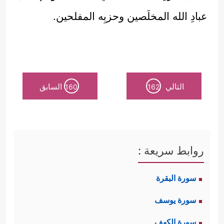
عبادِ الله المخلَصين وحزبِه المفلحين.
التالي
السابق
160
162
روابط سريعة :
سورة البقرة
سورة يوسف
سورة الكهف