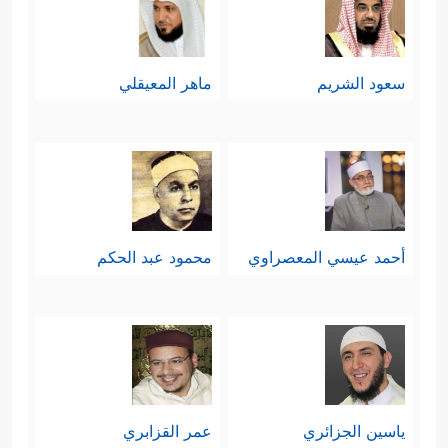
سعود الشريم
ماهر المعيقلي
أحمد عيسي المعصراوي
محمود عبد الحكم
ياسين الجزائري
عمر القزابري