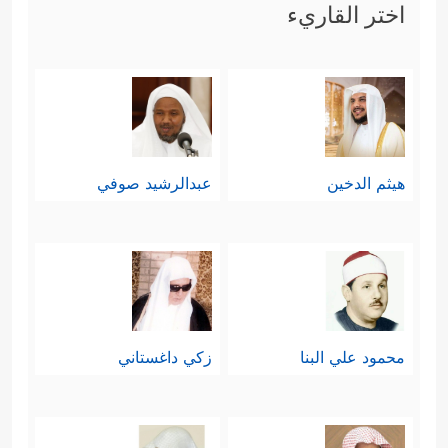
اختر القاريء
هيثم الدخين
عبدالرشيد صوفي
محمود علي البنا
زكي داغستاني