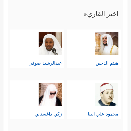
ظَنُّكُم بِرَبِّ ٱلۡعَـٰلَمِینَ﴾
فلمَّا لم يُجْد الحوار
اختر القاريء
نفعًا، ذهب ليُقيمَ عليهم الحُجَّة، ويُريهم
﴿فَرَاغَ إِلَىٰۤ ءَالِهَتِهِمۡ فَقَالَ
بأعينهم عجزَ آلهتهم
أَلَا تَأۡكُلُونَ
﴿٩١﴾
مَا لَكُمۡ لَا تَنطِقُونَ
﴿٩٢﴾
فَرَاغَ
عَلَیۡهِمۡ ضَرۡبَۢا بِٱلۡیَمِینِ﴾
وكان هذا كافيًا لتحريك
هيثم الدخين
عبدالرشيد صوفي
عقولهم، ولكنَّهم أبَوا إلّا العناد والمكابرة
واللجوء إلى منطق القوَّة والانتقام
﴿فَأَقۡبَلُوۤاْ إِلَیۡهِ یَزِفُّونَ
﴿٩٤﴾
قَالَ أَتَعۡبُدُونَ مَا تَنۡحِتُونَ
﴿٩٥﴾
وَٱللَّهُ خَلَقَكُمۡ وَمَا تَعۡمَلُونَ
﴿٩٦﴾
قَالُواْ ٱبۡنُواْ
محمود علي البنا
زكي داغستاني
لَهُۥ بُنۡیَـٰنࣰا فَأَلۡقُوهُ فِی ٱلۡجَحِیمِ
﴿٩٧﴾
فَأَرَادُواْ بِهِۦ كَیۡدࣰا