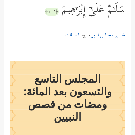
سَلَـٰمٌ عَلَىٰۤ إِبۡرَ ٰ⁠هِیمَ
﴿١٠٩﴾
تفسير مجالس النور
سورة
الصافات
المجلس التاسع
والتسعون بعد المائة:
ومضات من قصص
النبيين