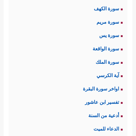
فَٱنظُرۡ كَیۡفَ كَانَ عَـٰقِبَةُ ٱلۡمُنذَرِینَ﴾
سورة الكهف
النماذج الآتية إنّما هي نماذج تفصيليَّةٌ
سورة مريم
تُؤكِّدُ هذه الصورة الكلِّيَّة وتُرسِّخُها.
سورة يس
ثانيًا: يُلخِّصُ القرآن قصَّة نوحٍ
عليه
سورة الواقعة
﴿وَلَقَدۡ نَادَىٰنَا نُوحࣱ فَلَنِعۡمَ
السلام
مع قومه:
سورة الملك
ٱلۡمُجِیبُونَ
﴿٧٥﴾
وَنَجَّیۡنَـٰهُ وَأَهۡلَهُۥ مِنَ ٱلۡكَرۡبِ ٱلۡعَظِیمِ
آية الكرسي
﴿٧٦﴾
وَجَعَلۡنَا ذُرِّیَّتَهُۥ هُمُ ٱلۡبَاقِینَ
﴿٧٧﴾
وَجَعَلۡنَا
اواخر سورة البقرة
ذُرِّیَّتَهُۥ هُمُ ٱلۡبَاقِینَ
﴿٧٨﴾
سَلَـٰمٌ عَلَىٰ نُوحࣲ فِی
تفسير ابن عاشور
ٱلۡعَـٰلَمِینَ
﴿٧٩﴾
سَلَـٰمٌ عَلَىٰ نُوحࣲ فِی ٱلۡعَـٰلَمِینَ
أدعية من السنة
﴿٨٠﴾
إِنَّهُۥ مِنۡ عِبَادِنَا ٱلۡمُؤۡمِنِینَ
﴿٨١﴾
ثُمَّ أَغۡرَقۡنَا
الدعاء للميت