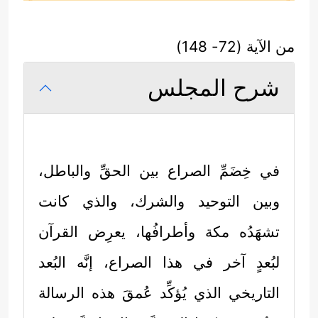
من الآية (72- 148)
شرح المجلس
في خِضَمِّ الصراع بين الحقِّ والباطل،
وبين التوحيد والشرك، والذي كانت
تشهَدُه مكة وأطرافُها، يعرِض القرآن
لبُعدٍ آخر في هذا الصراع، إنَّه البُعد
التاريخي الذي يُؤكِّد عُمقَ هذه الرسالة