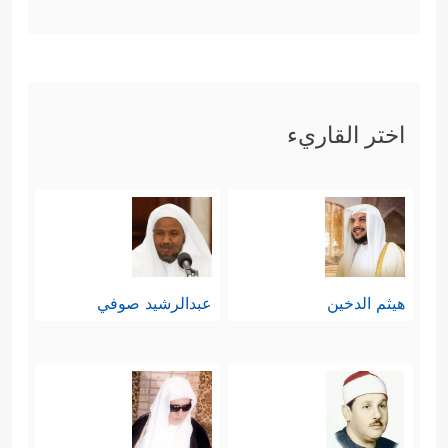
﴿إِذۡ قَالَ لِأَبِیهِ وَقَوۡمِهِۦ مَاذَا تَعۡبُدُونَ
﴿٨٥﴾
أَىِٕفۡكًا ءَالِهَةࣰ دُونَ ٱللَّهِ تُرِیدُونَ
﴿٨٦﴾
فَمَا
ظَنُّكُم بِرَبِّ ٱلۡعَـٰلَمِینَ﴾
فلمَّا لم يُجْد الحوار
اختر القاريء
نفعًا، ذهب ليُقيمَ عليهم الحُجَّة، ويُريهم
﴿فَرَاغَ إِلَىٰۤ ءَالِهَتِهِمۡ فَقَالَ
بأعينهم عجزَ آلهتهم
أَلَا تَأۡكُلُونَ
﴿٩١﴾
مَا لَكُمۡ لَا تَنطِقُونَ
﴿٩٢﴾
فَرَاغَ
عَلَیۡهِمۡ ضَرۡبَۢا بِٱلۡیَمِینِ﴾
وكان هذا كافيًا لتحريك
هيثم الدخين
عبدالرشيد صوفي
عقولهم، ولكنَّهم أبَوا إلّا العناد والمكابرة
واللجوء إلى منطق القوَّة والانتقام
﴿فَأَقۡبَلُوۤاْ إِلَیۡهِ یَزِفُّونَ
﴿٩٤﴾
قَالَ أَتَعۡبُدُونَ مَا تَنۡحِتُونَ