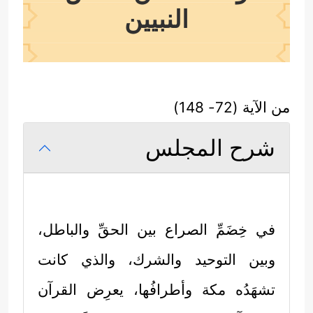
النبيين
من الآية (72- 148)
شرح المجلس
في خِضَمِّ الصراع بين الحقِّ والباطل،
وبين التوحيد والشرك، والذي كانت
تشهَدُه مكة وأطرافُها، يعرِض القرآن