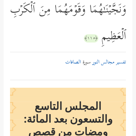
وَنَجَّیۡنَـٰهُمَا وَقَوۡمَهُمَا مِنَ ٱلۡكَرۡبِ
ٱلۡعَظِیمِ
﴿١١٥﴾
تفسير مجالس النور
سورة
الصافات
المجلس التاسع
والتسعون بعد المائة:
ومضات من قصص