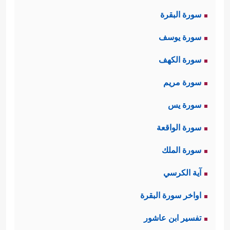
سورة البقرة
﴿٧٢﴾
فَٱنظُرۡ كَیۡفَ كَانَ عَـٰقِبَةُ ٱلۡمُنذَرِینَ
﴿٧٣﴾
سورة يوسف
فَٱنظُرۡ كَیۡفَ كَانَ عَـٰقِبَةُ ٱلۡمُنذَرِینَ﴾
بمعنى أنّ كلَّ
سورة الكهف
النماذج الآتية إنّما هي نماذج تفصيليَّةٌ
سورة مريم
تُؤكِّدُ هذه الصورة الكلِّيَّة وتُرسِّخُها.
سورة يس
ثانيًا: يُلخِّصُ القرآن قصَّة نوحٍ
عليه
سورة الواقعة
﴿وَلَقَدۡ نَادَىٰنَا نُوحࣱ فَلَنِعۡمَ
السلام
مع قومه:
سورة الملك
ٱلۡمُجِیبُونَ
﴿٧٥﴾
وَنَجَّیۡنَـٰهُ وَأَهۡلَهُۥ مِنَ ٱلۡكَرۡبِ ٱلۡعَظِیمِ
آية الكرسي
﴿٧٦﴾
وَجَعَلۡنَا ذُرِّیَّتَهُۥ هُمُ ٱلۡبَاقِینَ
﴿٧٧﴾
وَجَعَلۡنَا
اواخر سورة البقرة
ذُرِّیَّتَهُۥ هُمُ ٱلۡبَاقِینَ
﴿٧٨﴾
سَلَـٰمٌ عَلَىٰ نُوحࣲ فِی
تفسير ابن عاشور