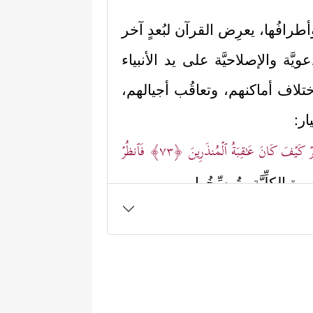
رافُها، يعرِض القرآن لبُعدٍ آخر
يَّة والإصلاحيَّة على يد الأنبياء
تلاف أماكنهم، وتعاقُب أجيالهم،
ار:
 كَیۡفَ كَانَ عَـٰقِبَةُ ٱلۡمُنذَرِینَ
﴿٧٣﴾
فَٱنظُرۡ
 الكلِّيَّة وتُرسِّخُها.
نَجَّیۡنَـٰهُ وَأَهۡلَهُۥ مِنَ ٱلۡكَرۡبِ ٱلۡعَظِیمِ
﴿٧٦﴾
مٌ عَلَىٰ نُوحࣲ فِی ٱلۡعَـٰلَمِینَ
﴿٨٠﴾
إِنَّهُۥ مِنۡ