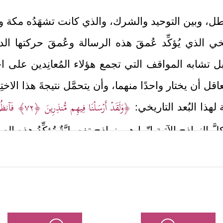
باطل، وبين التوحيد والشرك، والذي كانت تشهَدُه مكة وأط
خي الذي يُؤكِّد عُمقَ هذه الرسالة وعُمقَ حركتها الدعو
ل تشابه المواقف التي تجمع هؤلاء المُعانِدين على اخ
اقل أن يختار واحدًا منهما، وأن يتحمَّل نتيجةَ هذا الاختِي
﴿وَلَقَدۡ أَرۡسَلۡنَا فِیهِم مُّنذِرِینَ
﴿٧٢﴾
فَٱنظُرۡ
ة لهذا البُعد التاريخي:
َ النماذج الآتية إنّما هي نماذج تفصيليَّةٌ تُؤكِّدُ هذه الصورة
﴿وَلَقَدۡ نَادَىٰنَا نُوحࣱ فَلَنِعۡمَ ٱلۡمُجِیبُونَ
﴿٧٥﴾
وَ
ه السلام
مع قومه:
ُرِّیَّتَهُۥ هُمُ ٱلۡبَاقِینَ
﴿٧٨﴾
سَلَـٰمٌ عَلَىٰ نُوحࣲ فِی ٱلۡعَـٰلَمِینَ
﴿٧٩﴾
سَلَـٰ
نَ﴾
.