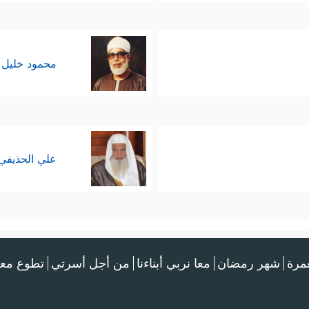
محمود خليل 
علي الحذيفي
عمرة
شهر رمضان
معا نربي أبناءنا
من أجل أسرتي
تطوع معن