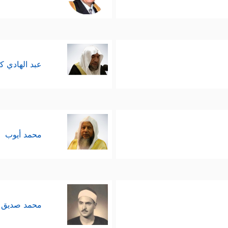
عبد الهادي ك
محمد أيوب
محمد صديق 