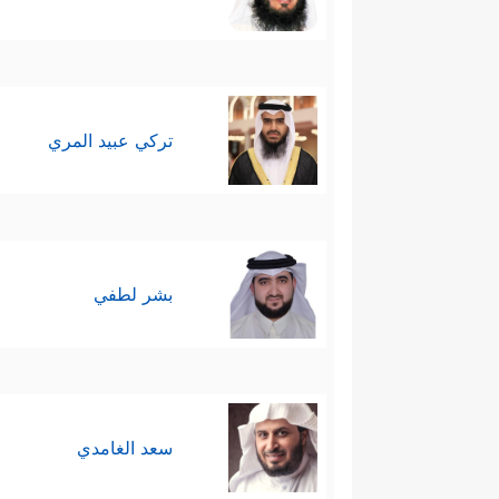
تركي عبيد المري
بشر لطفي
سعد الغامدي