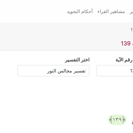
ر
مشاهير القراء
أحكام التجويد
1
رقم الآية
اختر التفسير
َ
﴿١٣٩﴾