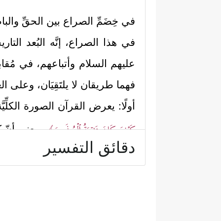
في خِضَمِّ الصراع بين الحقِّ وال
في هذا الصراع، إنَّه البُعد التاري
عليهم السلام
وأتباعهم، في مُقاب
فهما طريقان لا يلتَقِيَان، وعلى الع
أولًا: يعرض القرآن الصورة الكلِّيَّ
كَیۡفَ كَانَ عَـٰقِبَةُ ٱلۡمُنذَرِینَ﴾
بمعنى أنّ كلّ
دقائق التفسير
ثانيًا: يُلخِّصُ القرآن قصَّة نوحٍ
علي
وَجَعَلۡنَا ذُرِّیَّتَهُۥ هُمُ ٱلۡبَاقِینَ
﴿٧٧﴾
وَجَعَلۡنَا ذ
عِبَادِنَا ٱلۡمُؤۡمِنِینَ
﴿٨١﴾
ثُمَّ أَغۡرَقۡنَا ٱلۡـَٔاخَرِی