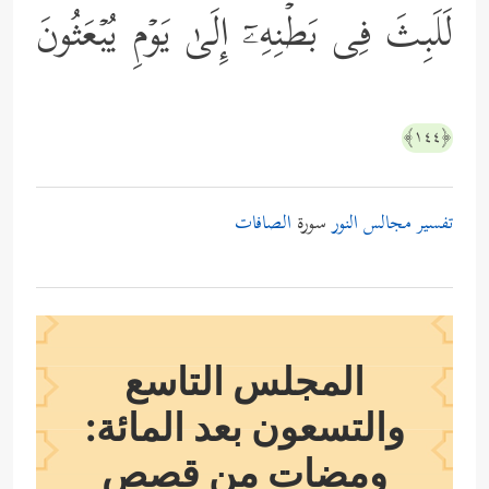
لَلَبِثَ فِی بَطۡنِهِۦۤ إِلَىٰ یَوۡمِ یُبۡعَثُونَ
﴿١٤٤﴾
تفسير مجالس النور
سورة
الصافات
المجلس التاسع
والتسعون بعد المائة:
ومضات من قصص