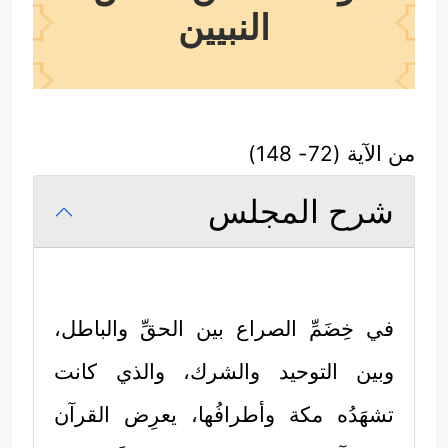
النبيين
من الآية (72- 148)
شرح المجلس
في خِضَمِّ الصراع بين الحقِّ والباطل،
وبين التوحيد والشرك، والذي كانت
تشهَدُه مكة وأطرافُها، يعرِض القرآن