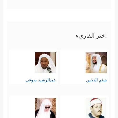
﴿إِذۡ قَالَ لِأَبِیهِ وَقَوۡمِهِۦ مَاذَا تَعۡبُدُونَ
﴿٨٥﴾
أَىِٕفۡكًا ءَالِهَةࣰ دُونَ ٱللَّهِ تُرِیدُونَ
﴿٨٦﴾
فَمَا
ظَنُّكُم بِرَبِّ ٱلۡعَـٰلَمِینَ﴾
فلمَّا لم يُجْد الحوار
اختر القاريء
نفعًا، ذهب ليُقيمَ عليهم الحُجَّة، ويُريهم
﴿فَرَاغَ إِلَىٰۤ ءَالِهَتِهِمۡ فَقَالَ
بأعينهم عجزَ آلهتهم
أَلَا تَأۡكُلُونَ
﴿٩١﴾
مَا لَكُمۡ لَا تَنطِقُونَ
﴿٩٢﴾
فَرَاغَ
عَلَیۡهِمۡ ضَرۡبَۢا بِٱلۡیَمِینِ﴾
وكان هذا كافيًا لتحريك
هيثم الدخين
عبدالرشيد صوفي
عقولهم، ولكنَّهم أبَوا إلّا العناد والمكابرة
واللجوء إلى منطق القوَّة والانتقام
﴿فَأَقۡبَلُوۤاْ إِلَیۡهِ یَزِفُّونَ
﴿٩٤﴾
قَالَ أَتَعۡبُدُونَ مَا تَنۡحِتُونَ