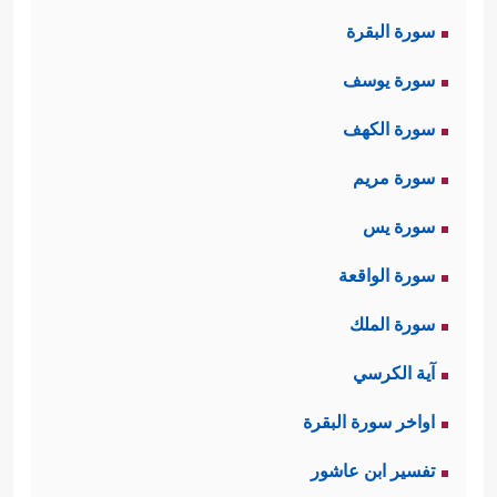
سورة البقرة
﴿٧٢﴾
فَٱنظُرۡ كَیۡفَ كَانَ عَـٰقِبَةُ ٱلۡمُنذَرِینَ
﴿٧٣﴾
سورة يوسف
فَٱنظُرۡ كَیۡفَ كَانَ عَـٰقِبَةُ ٱلۡمُنذَرِینَ﴾
بمعنى أنّ كلَّ
سورة الكهف
النماذج الآتية إنّما هي نماذج تفصيليَّةٌ
سورة مريم
تُؤكِّدُ هذه الصورة الكلِّيَّة وتُرسِّخُها.
سورة يس
ثانيًا: يُلخِّصُ القرآن قصَّة نوحٍ
عليه
سورة الواقعة
﴿وَلَقَدۡ نَادَىٰنَا نُوحࣱ فَلَنِعۡمَ
السلام
مع قومه:
سورة الملك
ٱلۡمُجِیبُونَ
﴿٧٥﴾
وَنَجَّیۡنَـٰهُ وَأَهۡلَهُۥ مِنَ ٱلۡكَرۡبِ ٱلۡعَظِیمِ
آية الكرسي
﴿٧٦﴾
وَجَعَلۡنَا ذُرِّیَّتَهُۥ هُمُ ٱلۡبَاقِینَ
﴿٧٧﴾
وَجَعَلۡنَا
اواخر سورة البقرة
ذُرِّیَّتَهُۥ هُمُ ٱلۡبَاقِینَ
﴿٧٨﴾
سَلَـٰمٌ عَلَىٰ نُوحࣲ فِی
تفسير ابن عاشور