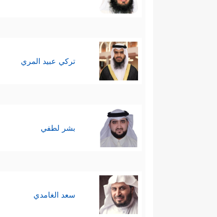
تركي عبيد المري
بشر لطفي
سعد الغامدي