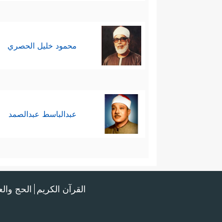
محمود خليل الحصري
عبدالباسط عبدالصمد
القرآن الكريم
الحج وال