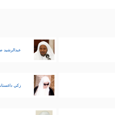
 الله  في خِتام هذه السورة نبيَّه الكريم والمؤمنين من بعده بالإ
 ومكائدهم، وليس الإعراض عن دعوتهم والمحاورة 
ِكَ رَبِّ ٱلۡعِزَّةِ عَمَّا یَصِفُونَ
﴿١٨٠﴾
وَسَلَـٰمٌ عَلَى ٱلۡمُرۡسَلِینَ
﴿١٨١﴾
وَٱل
على آل بيتك وصحابتك، ومن سارَ على نهجك وحمل 
عبدالرشيد 
ا أن الحمد لله ربِّ العالمين.
زكي داغستان