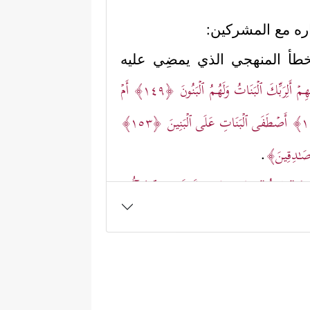
 حواره مع المشركين:
 الخطأ المنهجي الذي يمضِي عليه
مۡ أَلِرَبِّكَ ٱلۡبَنَاتُ وَلَهُمُ ٱلۡبَنُونَ
﴿١٤٩﴾
أَمۡ
أَصۡطَفَى ٱلۡبَنَاتِ عَلَى ٱلۡبَنِینَ
﴿١٥٣﴾
ۡ صَـٰدِقِینَ﴾
.
مَقَامࣱ مَّعۡلُومࣱ
﴿١٦٤﴾
وَإِنَّا لَنَحۡنُ ٱلصَّاۤفُّونَ
لى وتنزيهه عن كلِّ ما لا يليق به.
اضون على الطريق الخطأ، وبالمنهج