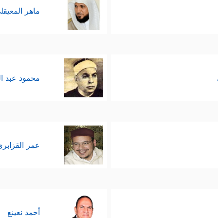
ماهر المعيقل
محمود عبد ا
عمر القزابري
أحمد نعينع