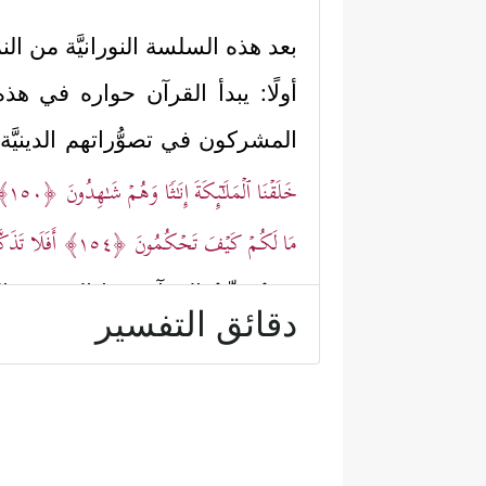
بعد هذه السلسة النورانيَّة من النم
أولًا: يبدأ القرآن حواره في هذه
المشركون في تصوُّراتهم الدينيَّة 
خَلَقۡنَا ٱلۡمَلَـٰۤىِٕكَةَ إِنَـٰثࣰا وَهُمۡ شَـٰهِدُونَ
﴿١٥٠﴾
مَا لَكُمۡ كَیۡفَ تَحۡكُمُونَ
﴿١٥٤﴾
أَفَلَا تَذَك
ثم يُصحِّحُ القرآن هذا المفهو
دقائق التفسير
﴿١٦٥﴾
وَإِنَّا لَنَحۡنُ ٱلۡمُسَبِّحُونَ﴾
فالملائك
ثانيًا: وعلى صلةٍ بهذه المسألة، 
﴿وَجَعَلُواْ بَیۡنَهُۥ وَبَیۡنَ ٱلۡجِنَّةِ نَسَبࣰاۚ و
الخطأ