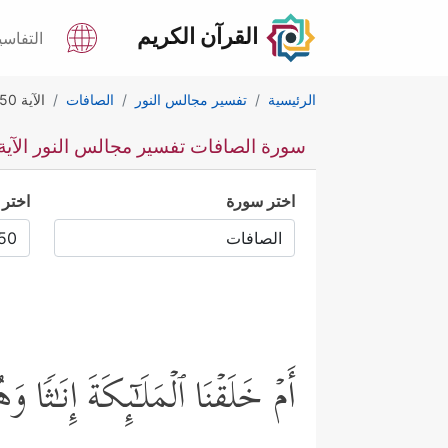
القرآن الكريم
التفاسي
الرئيسية
تفسير مجالس النور
الصافات
الآية 150
سورة الصافات تفسير مجالس النور الآية 50
اختر سورة
اختر 
أَمۡ خَلَقۡنَا ٱلۡمَلَـٰۤىِٕكَةَ إِنَـٰثࣰ