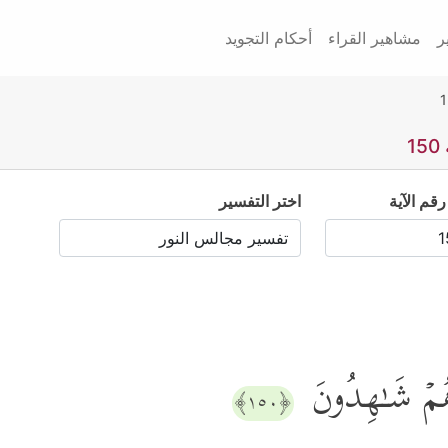
ر
مشاهير القراء
أحكام التجويد
1
رقم الآية
اختر التفسير
ا وَهُمۡ شَـٰهِدُونَ
﴿١٥٠﴾