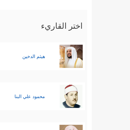
ٱلۡمُنذَرِینَ﴾
.
سادسًا: يُوصِي
اختر القاريء
وهو الإعراض عن استِفزازاتهم
وَأَبۡصِرۡ فَسَوۡفَ یُبۡصِرُونَ
﴿١٧٩﴾
سُبۡحَـٰنَ رَبّ
فسلامٌ عليك سيدي رسول الله و
هيثم الدخين
على إخوانك المرسلين، وآخرُ دعوان
محمود علي البنا