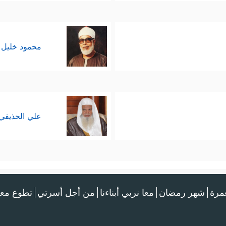
محمود خليل 
علي الحذيفي
عمرة
شهر رمضان
معا نربي أبناءنا
من أجل أسرتي
تطوع معن