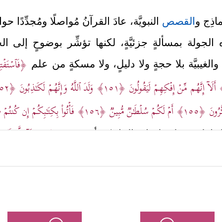
اذِج و
القصص
النبويَّة، عادَ القرآنُ مُواصلًا ومُجدِّدًا
 الجولة بمسألةٍ جزئيَّةٍ، لكنها تؤشِّر بوضوحٍ إلى
﴿فَٱسۡتَفۡتِهِ
والغيبيَّة بلا حجةٍ ولا دليلٍ، ولا مسكةٍ من علم
أَلَاۤ إِنَّهُم مِّنۡ إِفۡكِهِمۡ لَیَقُولُونَ
﴿١٥١﴾
وَلَدَ ٱللَّهُ وَإِنَّهُمۡ لَكَـٰذِبُونَ
﴿١٥٢﴾
َّرُونَ
﴿١٥٥﴾
أَمۡ لَكُمۡ سُلۡطَـٰنࣱ مُّبِینࣱ
﴿١٥٦﴾
فَأۡتُواْ بِكِتَـٰبِكُمۡ إِن كُنتُم
﴿وَمَا مِنَّاۤ إِلَّا لَهُۥ 
م الخاطئ وعلى لسان الملائكة أنفسهم:
ة إنَّما يتقرَّبون إلى الله بطاعته وعبادته، وتسبيحه تعا
يُعرِّجُ القرآن على مسألةٍ أخرى ليؤكِّد لهم أنّهم م
َلَقَدۡ عَلِمَتِ ٱلۡجِنَّةُ إِنَّهُمۡ لَمُحۡضَرُونَ
﴿١٥٨﴾
سُبۡحَـٰنَ ٱللَّهِ عَمَّا یَصِفُونَ﴾
.