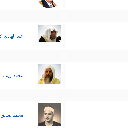
عبد الهادي ك
محمد أيوب
محمد صديق 