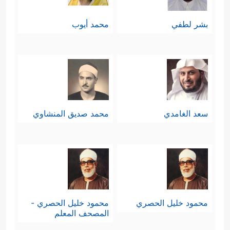
لِلَّهِ رَبِّ ٱلۡعَـٰلَمِینَ﴾
.
بشر لطفي
محمد أيوب
فسلامٌ عليك سيدي رسول الله وعلى آل
بيتك وصحابتك، ومن سارَ على نهجك
وحمل دعوتك إلى يوم الدين، وسلامٌ
على إخوانك المرسلين، وآخرُ دعوانا أن
سعد الغامدي
محمد صديق المنشاوي
الحمد لله ربِّ العالمين.
محمود خليل الحصري
محمود خليل الحصري -
المصحف المعلم