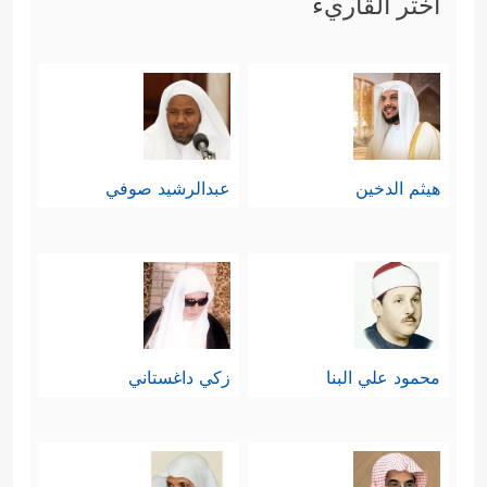
اختر القاريء
رابعًا: ثم يُذكِّرُ القرآن المشركين بما
كانوا يتمنَّونه من نزول الكتاب عليهم،
كما هو شأن أهل الكتاب من يهود
﴿وَإِن كَانُواْ لَیَقُولُونَ
﴿١٦٧﴾
لَوۡ أَنَّ عِندَنَا
ونصارى
هيثم الدخين
عبدالرشيد صوفي
ذِكۡرࣰا مِّنَ ٱلۡأَوَّلِینَ
﴿١٦٨﴾
لَكُنَّا عِبَادَ ٱللَّهِ ٱلۡمُخۡلَصِینَ
﴿١٦٩﴾
فَكَفَرُواْ بِهِۦۖ فَسَوۡفَ یَعۡلَمُونَ﴾
وهذا
التذكير يُقصد به: بيان أنّهم إنَّما يُعادُون
القرآن بعد أن أنزَلَه الله عليهم؛ لحسدٍ
محمود علي البنا
زكي داغستاني
في أنفسهم، ومرضٍ في قلوبهم، وليس
من أجل الْتِباسٍ في الرؤية، أو خطأٍ في