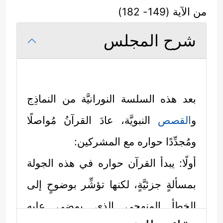
من الآية (149- 182)
شرح المجلس
بعد هذه السلسة النورانيَّة من النماذِج
و
القصص
النبويَّة، عادَ القرآنُ مُواصلًا
ومُجدِّدًا حواره مع المشركين:
أولًا: يبدأ القرآن حواره في هذه الجولة
بمسألةٍ جزئيَّةٍ، لكنها تؤشِّر بوضوحٍ إلى
الخطأ المنهجي الذي يمضِي عليه