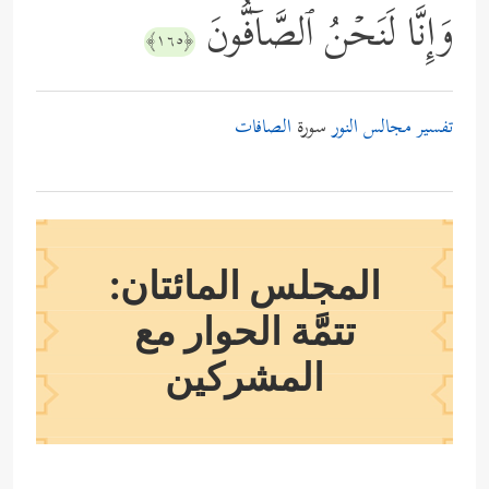
وَإِنَّا لَنَحۡنُ ٱلصَّاۤفُّونَ
﴿١٦٥﴾
تفسير مجالس النور
سورة
الصافات
المجلس المائتان:
تتمَّة الحوار مع
المشركين