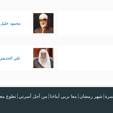
محمود خليل 
علي الحذيفي
عمرة
شهر رمضان
معا نربي أبناءنا
من أجل أسرتي
تطوع معن