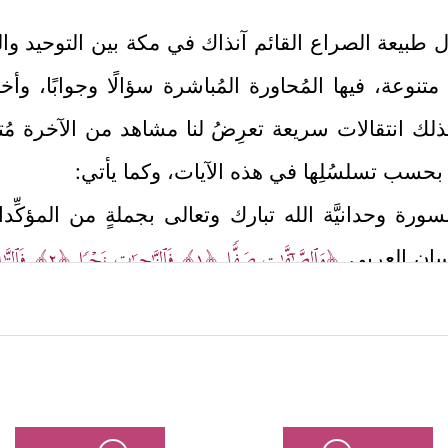
اول طبيعة الصراع القائم آنذاك في مكة بين التوحيد وال
عة، فيها المُحاورة المُباشرة سؤالًا وجوابًا، وأخذً
ك انتقالات سريعة تعرِضُ لنا مشاهد من الآخرة مُتضمِّ
بحسب تسلسُلِها في هذه الآيات، وكما يأتي:
ِ السورة وحدانيَّة الله تبارك وتعالى بجملةٍ من المؤك
﴿وَٱلصَّـٰۤفَّـٰتِ صَفࣰّا
﴿١﴾
فَٱلزَّ ٰ⁠جِرَ ٰ⁠تِ زَجۡرࣰا
﴿٢﴾
فَٱلتَّـ
لسان العربي
مَشَـٰرِقِ﴾
.
 الوحي في كلِّ ما يُشرِّعُه أو يُخبِرُ به، وتفرُّده أيضً
 الخرافة والأساطير، وأعمال السحر والتنجيم والشعو
َّا یَسَّمَّعُونَ إِلَى ٱلۡمَلَإِ ٱلۡأَعۡلَىٰ وَیُقۡذَفُونَ مِن كُلِّ جَانِبࣲ
﴿٨﴾
دُحُورࣰاۖ 