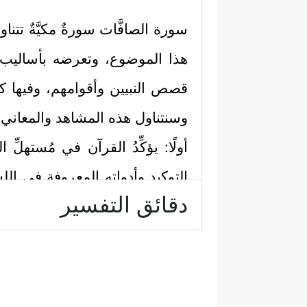
سورة الصافَّات سورةٌ مكيَّةٌ تتن
هذا الموضوع، وتعرضه بأساليب متنو
قصص النبيين وأقوامهم، وفيها كذل
وسنتناول هذه المشاهد والمعاني 
أولًا: يؤكِّدُ القرآن في مُستهلّ
التوكيد وأدواته المعروفة في ال
دقائق التفسير
رَّبُّ ٱلسَّمَـٰوَ ٰ⁠تِ وَٱلۡأَرۡضِ وَمَا بَیۡنَهُمَا وَرَبُّ ٱلۡ
ثانيًا: يُشير القرآن إلى مصداقيَّة
تخليصٌ للعقل البشري من لَوَثِ
﴿٦﴾
وَحِفۡظࣰا مِّن كُلِّ شَیۡطَـٰنࣲ مَّارِدࣲ
﴿٧﴾
ل