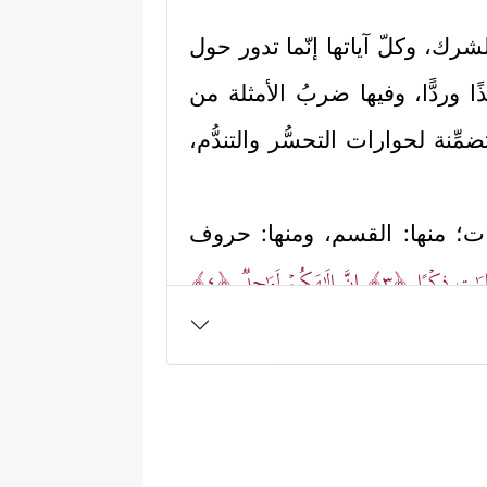
شرك، وكلّ آياتها إنّما تدور حول
ا وردًّا، وفيها ضربُ الأمثلة من
نة لحوارات التحسُّر والتندُّم،
ِّدات؛ منها: القسم، ومنها: حروف
ٰلِیَـٰتِ ذِكۡرًا
﴿٣﴾
إِنَّ إِلَـٰهَكُمۡ لَوَ ٰ⁠حِدࣱ
﴿٤﴾
ا بنقل الحقائق الغيبيَّة، وفي هذا
﴿إِنَّا زَیَّنَّا ٱلسَّمَاۤءَ ٱلدُّنۡیَا بِزِینَةٍ ٱلۡكَوَاكِبِ
ذة
وَلَهُمۡ عَذَابࣱ وَاصِبٌ
﴿٩﴾
إِلَّا مَنۡ خَطِفَ