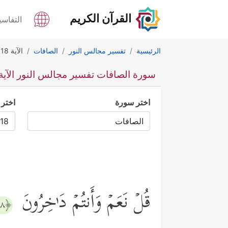
القرآن الكريم
التفاسي
الرئيسية
تفسير مجالس النور
الصافات
الآية 18
سورة الصافات تفسير مجالس النور الآية 18
اختر سورة
اختر 
قُلۡ نَعَمۡ وَأَنتُمۡ دَ ٰ⁠خِرُونَ
﴿١٨﴾