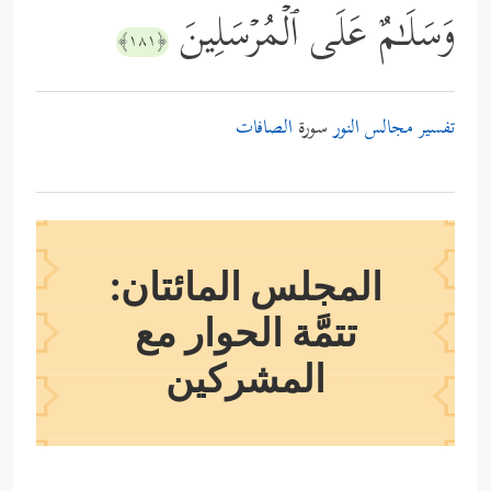
وَسَلَـٰمٌ عَلَى ٱلۡمُرۡسَلِینَ
﴿١٨١﴾
تفسير مجالس النور
سورة
الصافات
المجلس المائتان:
تتمَّة الحوار مع
المشركين