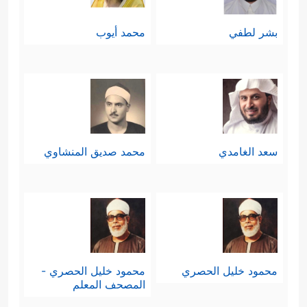
لِلَّهِ رَبِّ ٱلۡعَـٰلَمِینَ﴾
.
بشر لطفي
محمد أيوب
فسلامٌ عليك سيدي رسول الله وعلى آل
بيتك وصحابتك، ومن سارَ على نهجك
وحمل دعوتك إلى يوم الدين، وسلامٌ
على إخوانك المرسلين، وآخرُ دعوانا أن
سعد الغامدي
محمد صديق المنشاوي
الحمد لله ربِّ العالمين.
محمود خليل الحصري
محمود خليل الحصري -
المصحف المعلم