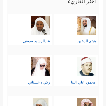
اختر القاريء
رابعًا: ثم يُذكِّرُ القرآن المشركين بما
كانوا يتمنَّونه من نزول الكتاب عليهم،
كما هو شأن أهل الكتاب من يهود
﴿وَإِن كَانُواْ لَیَقُولُونَ
﴿١٦٧﴾
لَوۡ أَنَّ عِندَنَا
ونصارى
هيثم الدخين
عبدالرشيد صوفي
ذِكۡرࣰا مِّنَ ٱلۡأَوَّلِینَ
﴿١٦٨﴾
لَكُنَّا عِبَادَ ٱللَّهِ ٱلۡمُخۡلَصِینَ
﴿١٦٩﴾
فَكَفَرُواْ بِهِۦۖ فَسَوۡفَ یَعۡلَمُونَ﴾
وهذا
التذكير يُقصد به: بيان أنّهم إنَّما يُعادُون
القرآن بعد أن أنزَلَه الله عليهم؛ لحسدٍ
محمود علي البنا
زكي داغستاني
في أنفسهم، ومرضٍ في قلوبهم، وليس
من أجل الْتِباسٍ في الرؤية، أو خطأٍ في