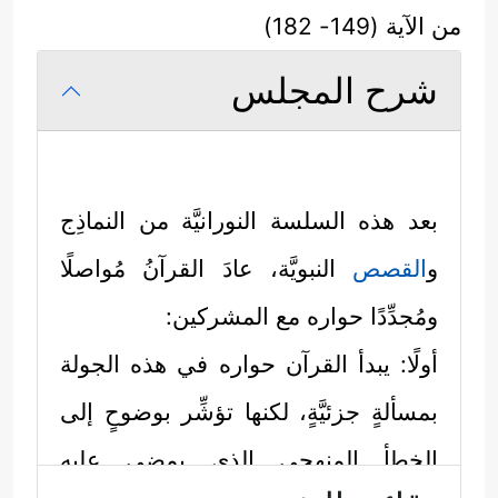
من الآية (149- 182)
شرح المجلس
بعد هذه السلسة النورانيَّة من النماذِج
و
القصص
النبويَّة، عادَ القرآنُ مُواصلًا
ومُجدِّدًا حواره مع المشركين:
أولًا: يبدأ القرآن حواره في هذه الجولة
بمسألةٍ جزئيَّةٍ، لكنها تؤشِّر بوضوحٍ إلى
الخطأ المنهجي الذي يمضِي عليه