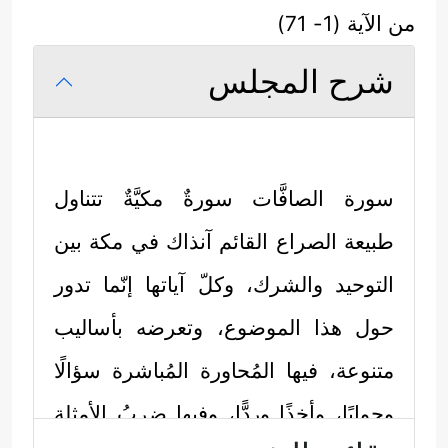
من الآية (1- 71)
شرح المجلس
سورة الصافَّات سورةٌ مكيَّةٌ تتناول
طبيعة الصراع القائم آنذاك في مكة بين
التوحيد والشرك، وكلّ آياتها إنّما تدور
حول هذا الموضوع، وتعرضه بأساليب
متنوعة، فيها المُحاورة المُباشرة سؤالًا
وجوابًا، وأخذًا وردًّا، وفيها ضربُ الأمثلة