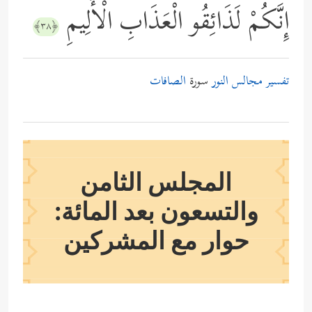
إِنَّكُمْ لَذَائِقُو الْعَذَابِ الْأَلِيمِ
﴿٣٨﴾
تفسير مجالس النور
سورة
الصافات
المجلس الثامن
والتسعون بعد المائة:
حوار مع المشركين