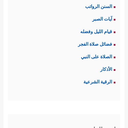
السنن الرواتب
﴿٨﴾
دُحُورࣰاۖ وَلَهُمۡ عَذَابࣱ وَاصِبٌ
﴿٩﴾
إِلَّا مَنۡ
آيات الصبر
خَطِفَ ٱلۡخَطۡفَةَ فَأَتۡبَعَهُۥ شِهَابࣱ ثَاقِبࣱ﴾
.
قيام الليل وفضله
ثالثًا: يدعو القرآن المشركين إلى النظر
فضائل صلاة الفجر
في هذا الخَلق العظيم وفي خَلق
الصلاة على النبي
أنفسهم أيضًا، ففي هذا بُلغةٌ لمن أراد
الأذكار
﴿فَٱسۡتَفۡتِهِمۡ أَهُمۡ أَشَدُّ خَلۡقًا أَم مَّنۡ خَلَقۡنَاۤۚ إِنَّا
الهداية
الرقية الشرعية
خَلَقۡنَـٰهُم مِّن طِینࣲ لَّازِبِۭ﴾
.
رابعًا: يُبيِّنُ القرآن أنّ سبب ضلال هؤلاء
إنّما هو الاستهزاء وأخذ الأمور بمأخذ
﴿بَلۡ عَجِبۡتَ
السخرية واللهو والعبث