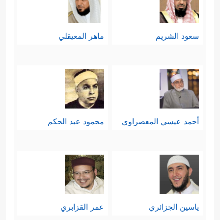
لموروث الآباء والأجداد دون نظرٍ أو
﴿إِنَّهُمۡ أَلۡفَوۡاْ ءَابَاۤءَهُمۡ ضَاۤلِّینَ
﴿٦٩﴾
فَهُمۡ
تمحيصٍ
سعود الشريم
ماهر المعيقلي
عَلَىٰۤ ءَاثَـٰرِهِمۡ یُهۡرَعُونَ
﴿٧٠﴾
وَلَقَدۡ ضَلَّ قَبۡلَهُمۡ أَكۡثَرُ
ٱلۡأَوَّلِینَ﴾
.
خامسًا: يعرض القرآن موقف المشركين
من الآخرة، في إشارةٍ إلى أنّ هذا
أحمد عيسي المعصراوي
محمود عبد الحكم
الموقف وما فيه من إنكارٍ ليوم الحساب
هو الذي يقودهم إلى السخرية واللهو
والعبث في حياتهم وفي القضايا
﴿أَءِذَا مِتۡنَا وَكُنَّا
المصيريَّة المطروحة أمامهم
ياسين الجزائري
عمر القزابري