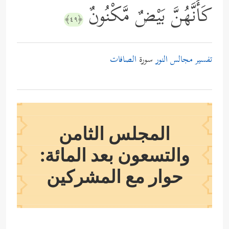
كَأَنَّهُنَّ بَيْضٌ مَّكْنُونٌ
﴿٤٩﴾
تفسير مجالس النور
سورة
الصافات
المجلس الثامن
والتسعون بعد المائة:
حوار مع المشركين