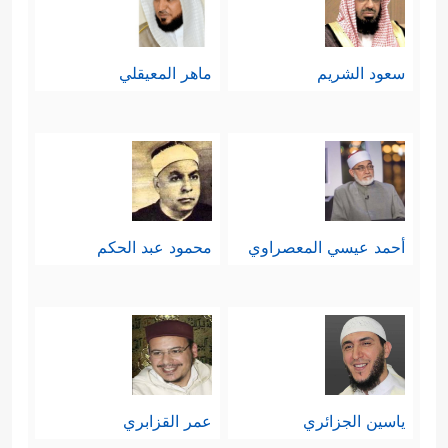
لموروث الآباء والأجداد دون نظرٍ أو
﴿إِنَّهُمۡ أَلۡفَوۡاْ ءَابَاۤءَهُمۡ ضَاۤلِّینَ
﴿٦٩﴾
فَهُمۡ
تمحيصٍ
سعود الشريم
ماهر المعيقلي
عَلَىٰۤ ءَاثَـٰرِهِمۡ یُهۡرَعُونَ
﴿٧٠﴾
وَلَقَدۡ ضَلَّ قَبۡلَهُمۡ أَكۡثَرُ
ٱلۡأَوَّلِینَ﴾
.
خامسًا: يعرض القرآن موقف المشركين
من الآخرة، في إشارةٍ إلى أنّ هذا
أحمد عيسي المعصراوي
محمود عبد الحكم
الموقف وما فيه من إنكارٍ ليوم الحساب
هو الذي يقودهم إلى السخرية واللهو
والعبث في حياتهم وفي القضايا
﴿أَءِذَا مِتۡنَا وَكُنَّا
المصيريَّة المطروحة أمامهم
ياسين الجزائري
عمر القزابري