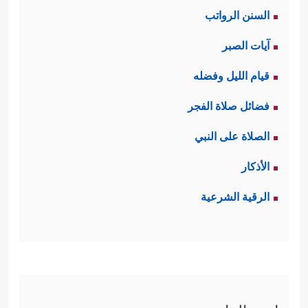
السنن الرواتب
﴿٨﴾
دُحُورࣰاۖ وَلَهُمۡ عَذَابࣱ وَاصِبٌ
﴿٩﴾
إِلَّا مَنۡ
آيات الصبر
خَطِفَ ٱلۡخَطۡفَةَ فَأَتۡبَعَهُۥ شِهَابࣱ ثَاقِبࣱ﴾
.
قيام الليل وفضله
ثالثًا: يدعو القرآن المشركين إلى النظر
فضائل صلاة الفجر
في هذا الخَلق العظيم وفي خَلق
الصلاة على النبي
أنفسهم أيضًا، ففي هذا بُلغةٌ لمن أراد
الأذكار
﴿فَٱسۡتَفۡتِهِمۡ أَهُمۡ أَشَدُّ خَلۡقًا أَم مَّنۡ خَلَقۡنَاۤۚ إِنَّا
الهداية
الرقية الشرعية
خَلَقۡنَـٰهُم مِّن طِینࣲ لَّازِبِۭ﴾
.
رابعًا: يُبيِّنُ القرآن أنّ سبب ضلال هؤلاء
إنّما هو الاستهزاء وأخذ الأمور بمأخذ
﴿بَلۡ عَجِبۡتَ
السخرية واللهو والعبث