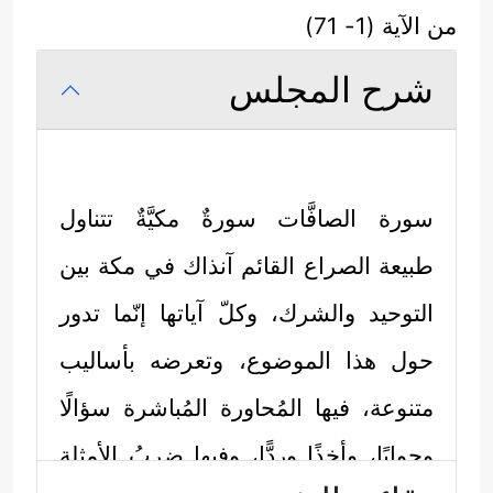
من الآية (1- 71)
شرح المجلس
سورة الصافَّات سورةٌ مكيَّةٌ تتناول
طبيعة الصراع القائم آنذاك في مكة بين
التوحيد والشرك، وكلّ آياتها إنّما تدور
حول هذا الموضوع، وتعرضه بأساليب
متنوعة، فيها المُحاورة المُباشرة سؤالًا
وجوابًا، وأخذًا وردًّا، وفيها ضربُ الأمثلة