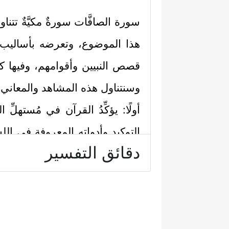
سورة الصافَّات سورةٌ مكيَّةٌ تتن
هذا الموضوع، وتعرضه بأساليب متنو
قصص النبيين وأقوامهم، وفيها كذل
وسنتناول هذه المشاهد والمعاني 
أولًا: يؤكِّدُ القرآن في مُستهلّ
التوكيد وأدواته المعروفة في ال
دقائق التفسير
رَّبُّ ٱلسَّمَـٰوَ ٰ⁠تِ وَٱلۡأَرۡضِ وَمَا بَیۡنَهُمَا وَرَبُّ ٱلۡ
ثانيًا: يُشير القرآن إلى مصداقيَّة
تخليصٌ للعقل البشري من لَوَثِ
﴿٦﴾
وَحِفۡظࣰا مِّن كُلِّ شَیۡطَـٰنࣲ مَّارِدࣲ
﴿٧﴾
ل