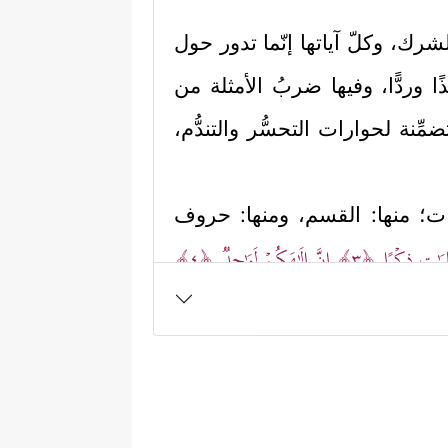
شرك، وكلّ آياتها إنّما تدور حول
ا وردًّا، وفيها ضربُ الأمثلة من
نة لحوارات التحسُّر والتندُّم،
ِّدات؛ منها: القسم، ومنها: حروف
ٰلِیَـٰتِ ذِكۡرًا
﴿٣﴾
إِنَّ إِلَـٰهَكُمۡ لَوَ ٰ⁠حِدࣱ
﴿٤﴾
ا بنقل الحقائق الغيبيَّة، وفي هذا
﴿إِنَّا زَیَّنَّا ٱلسَّمَاۤءَ ٱلدُّنۡیَا بِزِینَةٍ ٱلۡكَوَاكِبِ
ذة
وَلَهُمۡ عَذَابࣱ وَاصِبٌ
﴿٩﴾
إِلَّا مَنۡ خَطِفَ