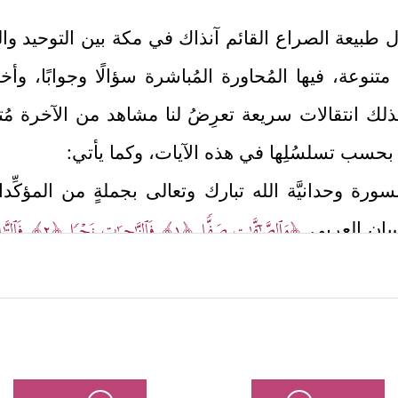
اول طبيعة الصراع القائم آنذاك في مكة بين التوحيد وال
عة، فيها المُحاورة المُباشرة سؤالًا وجوابًا، وأخذً
ك انتقالات سريعة تعرِضُ لنا مشاهد من الآخرة مُتضمِّ
بحسب تسلسُلِها في هذه الآيات، وكما يأتي:
ِ السورة وحدانيَّة الله تبارك وتعالى بجملةٍ من المؤك
﴿وَٱلصَّـٰۤفَّـٰتِ صَفࣰّا
﴿١﴾
فَٱلزَّ ٰ⁠جِرَ ٰ⁠تِ زَجۡرࣰا
﴿٢﴾
فَٱلتَّـ
لسان العربي
مَشَـٰرِقِ﴾
.
 الوحي في كلِّ ما يُشرِّعُه أو يُخبِرُ به، وتفرُّده أيضً
 الخرافة والأساطير، وأعمال السحر والتنجيم والشعو
َّا یَسَّمَّعُونَ إِلَى ٱلۡمَلَإِ ٱلۡأَعۡلَىٰ وَیُقۡذَفُونَ مِن كُلِّ جَانِبࣲ
﴿٨﴾
دُحُورࣰاۖ 