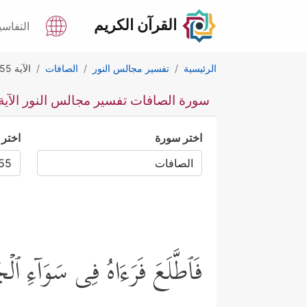
القرآن الكريم
التفاسي
الرئيسية
تفسير مجالس النور
الصافات
الآية 55
سورة الصافات تفسير مجالس النور الآية 55
اختر سورة
اختر 
فَٱطَّلَعَ فَرَءَاهُ فِی سَوَاۤءِ ٱ