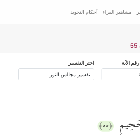
ر
مشاهير القراء
أحكام التجويد
رقم الآية
اختر التفسير
لۡجَحِیمِ
﴿٥٥﴾