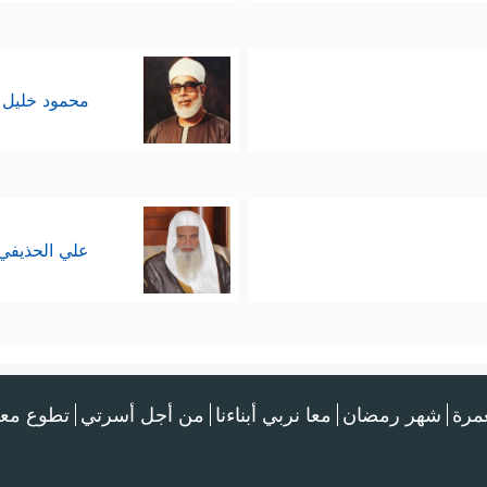
محمود خليل 
علي الحذيفي
عمرة
شهر رمضان
معا نربي أبناءنا
من أجل أسرتي
تطوع معن