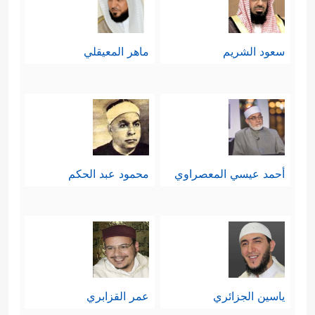
لموروث الآباء والأجداد دون نظرٍ أو
﴿إِنَّهُمۡ أَلۡفَوۡاْ ءَابَاۤءَهُمۡ ضَاۤلِّینَ
﴿٦٩﴾
فَهُمۡ
تمحيصٍ
سعود الشريم
ماهر المعيقلي
عَلَىٰۤ ءَاثَـٰرِهِمۡ یُهۡرَعُونَ
﴿٧٠﴾
وَلَقَدۡ ضَلَّ قَبۡلَهُمۡ أَكۡثَرُ
ٱلۡأَوَّلِینَ﴾
.
خامسًا: يعرض القرآن موقف المشركين
من الآخرة، في إشارةٍ إلى أنّ هذا
أحمد عيسي المعصراوي
محمود عبد الحكم
الموقف وما فيه من إنكارٍ ليوم الحساب
هو الذي يقودهم إلى السخرية واللهو
والعبث في حياتهم وفي القضايا
﴿أَءِذَا مِتۡنَا وَكُنَّا
المصيريَّة المطروحة أمامهم
ياسين الجزائري
عمر القزابري