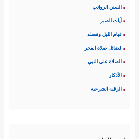
السنن الرواتب
﴿٨﴾
دُحُورࣰاۖ وَلَهُمۡ عَذَابࣱ وَاصِبٌ
﴿٩﴾
إِلَّا مَنۡ
آيات الصبر
خَطِفَ ٱلۡخَطۡفَةَ فَأَتۡبَعَهُۥ شِهَابࣱ ثَاقِبࣱ﴾
.
قيام الليل وفضله
ثالثًا: يدعو القرآن المشركين إلى النظر
فضائل صلاة الفجر
في هذا الخَلق العظيم وفي خَلق
الصلاة على النبي
أنفسهم أيضًا، ففي هذا بُلغةٌ لمن أراد
الأذكار
﴿فَٱسۡتَفۡتِهِمۡ أَهُمۡ أَشَدُّ خَلۡقًا أَم مَّنۡ خَلَقۡنَاۤۚ إِنَّا
الهداية
الرقية الشرعية
خَلَقۡنَـٰهُم مِّن طِینࣲ لَّازِبِۭ﴾
.
رابعًا: يُبيِّنُ القرآن أنّ سبب ضلال هؤلاء
إنّما هو الاستهزاء وأخذ الأمور بمأخذ
﴿بَلۡ عَجِبۡتَ
السخرية واللهو والعبث