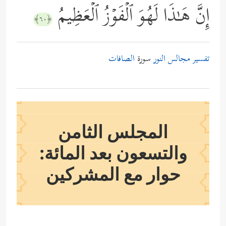
إِنَّ هَـٰذَا لَهُوَ ٱلۡفَوۡزُ ٱلۡعَظِیمُ
﴿٦٠﴾
تفسير مجالس النور
سورة
الصافات
المجلس الثامن
والتسعون بعد المائة:
حوار مع المشركين