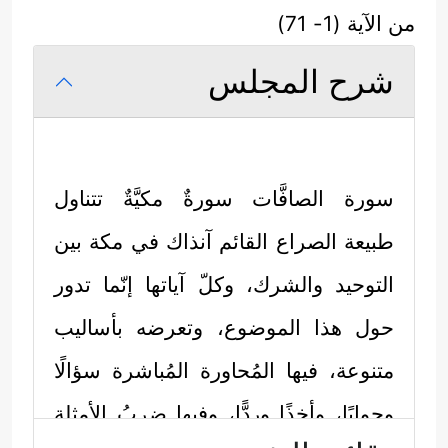
من الآية (1- 71)
شرح المجلس
سورة الصافَّات سورةٌ مكيَّةٌ تتناول
طبيعة الصراع القائم آنذاك في مكة بين
التوحيد والشرك، وكلّ آياتها إنّما تدور
حول هذا الموضوع، وتعرضه بأساليب
متنوعة، فيها المُحاورة المُباشرة سؤالًا
وجوابًا، وأخذًا وردًّا، وفيها ضربُ الأمثلة