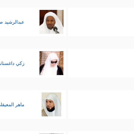
عبدالرشيد 
زكي داغستان
ماهر المعيقل