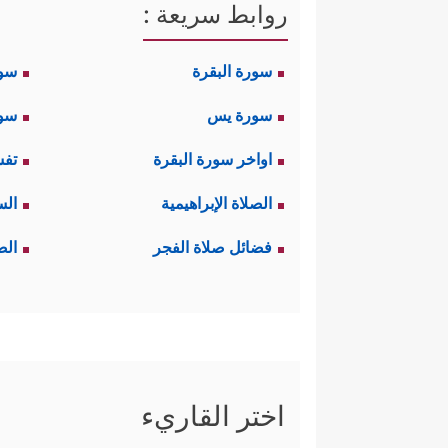
روابط سريعة :
سورة البقرة
سو
سورة يس
سور
اواخر سورة البقرة
تفس
الصلاة الإبراهيمية
الس
فضائل صلاة الفجر
الص
اختر القاريء