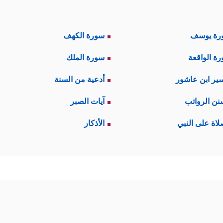
رة يوسف
سورة الكهف
ة الواقعة
سورة الملك
ير ابن عاشور
أدعية من السنة
نن الرواتب
آيات الصبر
لاة على النبي
الأذكار