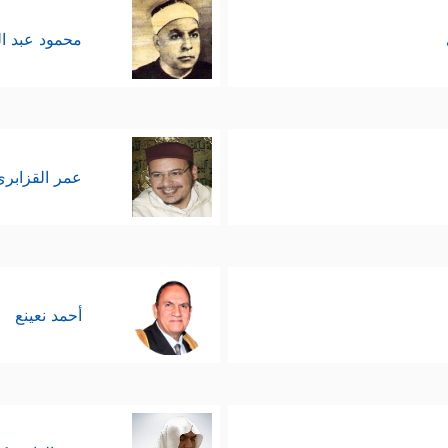
محمود عبد ا
عمر القزابري
أحمد نعينع