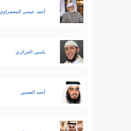
أحمد عيسي المعصراوي
ياسين الجزائري
أحمد العجمي