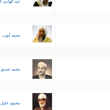
عبد الهادي ك
محمد أيوب
محمد صديق 
محمود خليل 