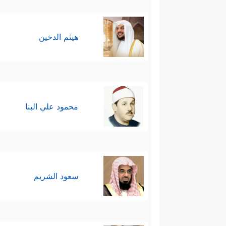
هيثم الدخين
محمود علي البنا
سعود الشريم