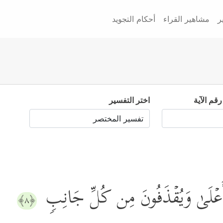
ر
مشاهير القراء
أحكام التجويد
رقم الآية
اختر التفسير
ٱلۡأَعۡلَىٰ وَیُقۡذَفُونَ مِن كُلِّ جَانِبࣲ
﴿٨﴾