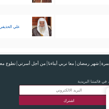
علي الحذيفي
عمرة
شهر رمضان
معا نربي أبناءنا
من أجل أسرتي
تطوع معن
في قائمتنا البريدية