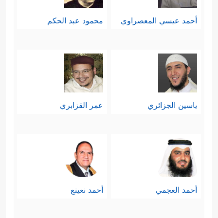
أحمد عيسي المعصراوي
محمود عبد الحكم
ياسين الجزائري
عمر القزابري
أحمد العجمي
أحمد نعينع