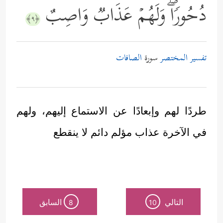
دُحُورࣰاۖ وَلَهُمۡ عَذَابࣱ وَاصِبٌ
﴿٩﴾
تفسير المختصر
سورة
الصافات
طردًا لهم وإبعادًا عن الاستماع إليهم، ولهم
في الآخرة عذاب مؤلم دائم لا ينقطع
التالي
السابق
8
10