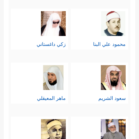
محمود علي البنا
زكي داغستاني
سعود الشريم
ماهر المعيقلي