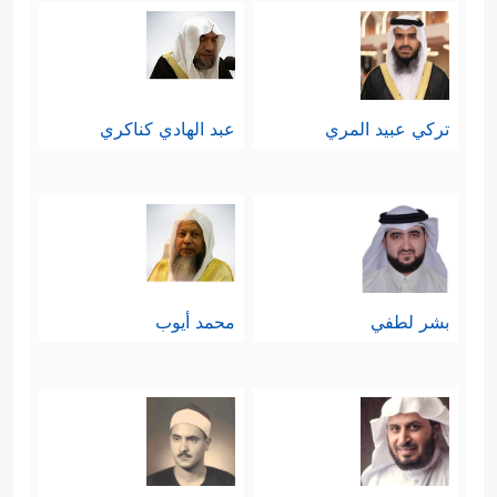
تركي عبيد المري
عبد الهادي كناكري
بشر لطفي
محمد أيوب