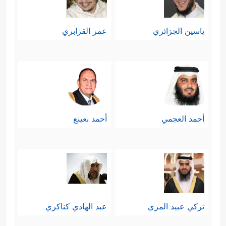
ياسين الجزائري
عمر القزابري
أحمد العجمي
أحمد نعينع
تركي عبيد المري
عبد الهادي كناكري