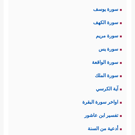
العداوة والبغضاء للحقِّ وأهلِه.
سورة يوسف
ثالثًا: أشارَت السورة إلى الحسَدِ الذي
سورة الكهف
توقَّد في نفوسهم، فدفعهم لهذا العناد،
سورة مريم
﴿وَعَجِبُوۤاْ أَن جَاۤءَهُم
ولهذه العداوة البغيضة
سورة يس
مُّنذِرࣱ مِّنۡهُمۡۖ وَقَالَ ٱلۡكَـٰفِرُونَ هَـٰذَا سَـٰحِرࣱ كَذَّابٌ﴾
،
سورة الواقعة
﴿أَءُنزِلَ عَلَیۡهِ ٱلذِّكۡرُ مِنۢ بَیۡنِنَاۚ بَلۡ هُمۡ فِی شَكࣲّ مِّن
سورة الملك
ذِكۡرِیۚ بَل لَّمَّا یَذُوقُواْ عَذَابِ﴾
.
آية الكرسي
رابعًا: تنقل السورة حركة الملأِ الدائبة،
اواخر سورة البقرة
وتحريضهم وتواصِيهم بالثبات على ما
تفسير ابن عاشور
﴿وَٱنطَلَقَ ٱلۡمَلَأُ
ألِفُوه من دين الآباء والأجداد
أدعية من السنة