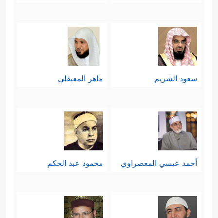
كَذَّبَ ٱلرُّسُلَ فَحَقَّ عِقَابِ﴾
ثم وجَّه الخطاب
﴿وَمَا یَنظُرُ
لمُشركي قريش مُنذِرًا ومُتوعِّدًا
هَـٰۤـؤُلَاۤءِ إِلَّا صَیۡحَةࣰ وَ ٰ⁠حِدَةࣰ مَّا لَهَا مِن فَوَاقࣲ﴾
.
سعود الشريم
ماهر المعيقلي
أحمد عيسي المعصراوي
محمود عبد الحكم