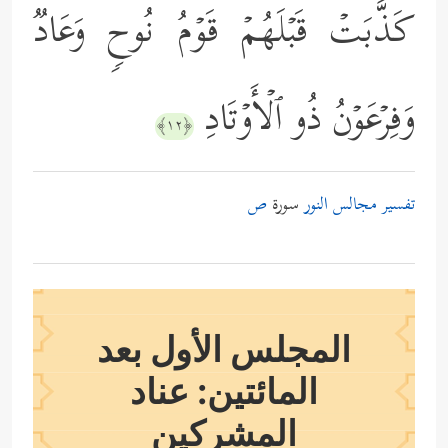
كَذَّبَتۡ قَبۡلَهُمۡ قَوۡمُ نُوحࣲ وَعَادࣱ
وَفِرۡعَوۡنُ ذُو ٱلۡأَوۡتَادِ
﴿١٢﴾
تفسير مجالس النور
سورة
ص
المجلس الأول بعد
المائتين: عناد
المشركين