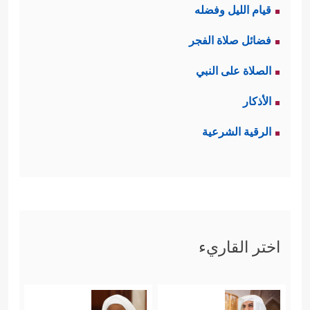
قيام الليل وفضله
لسيِّدنا محمد
ﷺ
ولأصحابه الأبرار 
فضائل صلاة الفجر
ب
النصر
والتمكين، والإشارة بهذه البشارة
الصلاة على النبي
﴿ٱصۡبِرۡ عَلَىٰ
مأخوذة من صدر هذه القصة:
الأذكار
مَا یَقُولُونَ وَٱذۡكُرۡ عَبۡدَنَا دَاوُۥدَ ذَا ٱلۡأَیۡدِۖ إِنَّهُۥۤ أَوَّابٌ﴾
،
الرقية الشرعية
والله أعلم.
ثم عرَّج القرآن على مشهدٍ مُحددٍ في
حكم داود
عليه السلام
، خلاصته: أنَّ
خصمَين دخَلَا على داود يحتَكِمَان إليه،
اختر القاريء
﴿۞ وَهَلۡ أَتَىٰكَ نَبَؤُاْ ٱلۡخَصۡمِ إِذۡ
فقضى بينهما
تَسَوَّرُواْ ٱلۡمِحۡرَابَ
﴿٢١﴾
إِذۡ دَخَلُواْ عَلَىٰ دَاوُۥدَ فَفَزِعَ