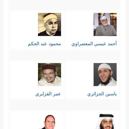
والمشهد فيه عبرةٌ كبيرةٌ لمعالجة ما
يطرأ بين الشركاء والأقربين من
منازعات ومنافسات، وقد أضافَت بُعدًا
آخر لرسالة الأنبياء
عليهم السلام
، وهو
أحمد عيسي المعصراوي
محمود عبد الحكم
البُعد المُتعلِّق بإدارة الجماعة المؤمنة
وحلِّ مشاكلها الداخليَّة بالقسط والعدل،
وكما أنَّ مُواجهة الكفر والباطل فيه
اختبارٌ للمُؤمنين ولصلابة إيمانهم، فكذلك
ياسين الجزائري
عمر القزابري
الحكم بالعدل بين المؤمنين أنفسهم فيما
يختَصِمُون فيه؛ ولذلك عقَّبَ القرآن على
﴿وَظَنَّ دَاوُۥدُ أَنَّمَا فَتَنَّـٰهُ﴾
هذا المشهد بقوله:
.