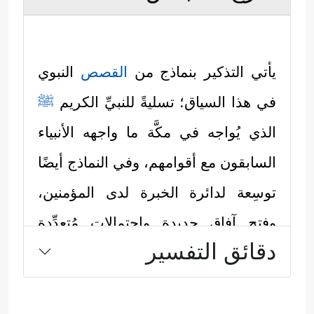
يأتي التذكير بنماذج من
القصص
النبوي
في هذا السياق؛ تسليةً للنبيِّ الكريم
ﷺ
الذي يُواجه في مكَّة ما واجهه الأنبياء
السابقون مع أقوامهم، وفي النماذج أيضًا
توسِعة لدائرة الخبرة لدى المؤمنين،
وفتح آفاقٍ جديدةٍ واحتمالاتٍ مُتعدِّدة
دقائق التفسير
لطبيعة الصراع ومآلاته، وكما يأتي:
أولًا: بدأ القرآن بقصَّة داود
عليه السلام
،
مُستهِلًّا القصة ببيانٍ كلِّيٍّ للحكمة من هذا