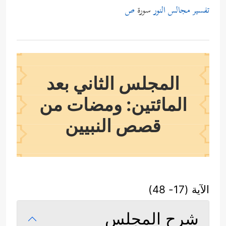
تفسير مجالس النور
سورة
ص
المجلس الثاني بعد
المائتين: ومضات من
قصص النبيين
الآية (17- 48)
شرح المجلس