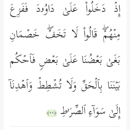
إِذۡ دَخَلُواْ عَلَىٰ دَاوُۥدَ فَفَزِعَ
مِنۡهُمۡۖ قَالُواْ لَا تَخَفۡۖ خَصۡمَانِ
بَغَىٰ بَعۡضُنَا عَلَىٰ بَعۡضࣲ فَٱحۡكُم
بَیۡنَنَا بِٱلۡحَقِّ وَلَا تُشۡطِطۡ وَٱهۡدِنَاۤ
إِلَىٰ سَوَاۤءِ ٱلصِّرَ ٰ⁠طِ
﴿٢٢﴾