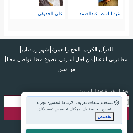
ٱلۡحِسَابِ﴾
.
عبدالباسط عبدالصمد
علي الحذيفي
إنّها مسؤوليَّة الحاكم فيما استرعاه الله
من رعيَّةٍ، وفيما حمَّلَه من أمانة،
والخطاب وإن كان مُوجَّهًا إلى داود
عليه
القرآن الكريم
الحج والعمرة
شهر رمضان
السلام
، لكن المقصود به توجيهًا وتكليفًا
معا نربي أبناءنا
من أجل أسرتي
تطوع معنا
تواصل معنا
كلّ من تولَّى مسؤوليَّة عامة، وأعطاه
من نحن
الله سُلطةَ الحكمِ بين الناس، والله
اشترك في قائمتنا البريدية
أعلم.
نستخدم ملفات تعريف الارتباط لتحسين تجربة
ثانيًا: بعد قصة داود شرَعَ القرآن بذكر
التصفح الخاصة بك. يمكنك تخصيص تفضيلاتك.
تخصيص
قصة سليمان
عليهما السلام
، وهي قصَّة
في الحكم والمُلك أيضًا، وكأن في هذا