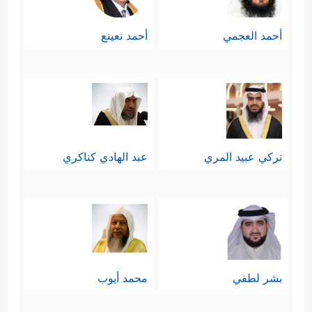
ولا يبعُد أيضًا أن يكون في هذا المشهد
أحمد العجمي
أحمد نعينع
تأديبٌ من الله لنبيِّه داود
عليه السلام
في
دقائق حكمه مما لم يشأ القرآن أن
يُقحِمَنا فيه؛ لأنَّ الحكمة أكبر من تلك
التفاصيل، فينبغي الوقوف عند هذا.
تركي عبيد المري
عبد الهادي كناكري
أمّا ما تنقله بعض كتب التفسير من
قصصٍ طويلةٍ عريضةٍ، وافتراضاتٍ لها
أوَّل وليس لها آخر، فكلُّ هذا لم يثبُت
في كتابٍ ولا في سُنَّةٍ صحيحةٍ، وغالبهُ
بشر لطفي
محمد أيوب
نُقُولٌ عن كتب اليهود وأخبارهم مما لا