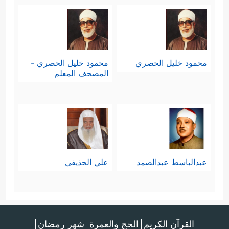
محمود خليل الحصري
محمود خليل الحصري -
المصحف المعلم
عبدالباسط عبدالصمد
علي الحذيفي
القرآن الكريم
الحج والعمرة
شهر رمضان