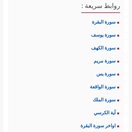
والعزَّةُ معناها هنا: اعتِزازهم بما هم عليه
روابط سريعة :
من الكفر والضلال، والشِّقاق معناه:
سورة البقرة
العداوة والبغضاء للحقِّ وأهلِه.
سورة يوسف
ثالثًا: أشارَت السورة إلى الحسَدِ الذي
سورة الكهف
توقَّد في نفوسهم، فدفعهم لهذا العناد،
سورة مريم
﴿وَعَجِبُوۤاْ أَن جَاۤءَهُم
ولهذه العداوة البغيضة
سورة يس
مُّنذِرࣱ مِّنۡهُمۡۖ وَقَالَ ٱلۡكَـٰفِرُونَ هَـٰذَا سَـٰحِرࣱ كَذَّابٌ﴾
،
سورة الواقعة
﴿أَءُنزِلَ عَلَیۡهِ ٱلذِّكۡرُ مِنۢ بَیۡنِنَاۚ بَلۡ هُمۡ فِی شَكࣲّ مِّن
سورة الملك
ذِكۡرِیۚ بَل لَّمَّا یَذُوقُواْ عَذَابِ﴾
.
آية الكرسي
رابعًا: تنقل السورة حركة الملأِ الدائبة،
اواخر سورة البقرة