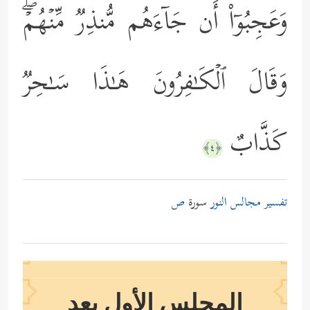
وَعَجِبُوۤاْ أَن جَاۤءَهُم مُّنذِرࣱ مِّنۡهُمۡۖ
وَقَالَ ٱلۡكَـٰفِرُونَ هَـٰذَا سَـٰحِرࣱ
كَذَّابٌ
﴿٤﴾
تفسير مجالس النور
سورة
ص
المجلس الأول بعد