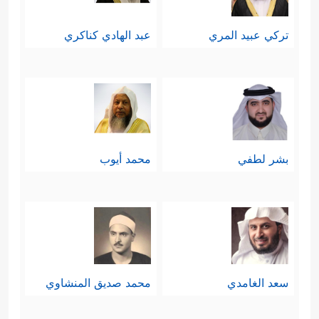
تركي عبيد المري
عبد الهادي كناكري
بشر لطفي
محمد أيوب
سعد الغامدي
محمد صديق المنشاوي