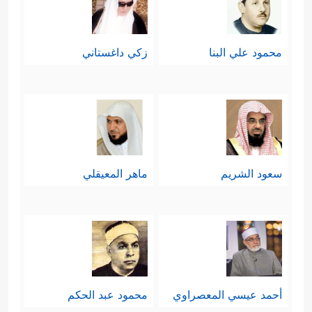
وَفِرۡعَوۡنُ ذُو ٱلۡأَوۡتَادِ
﴿١٢﴾
وَثَمُودُ وَقَوۡمُ لُوطࣲ
وَأَصۡحَـٰبُ لۡـَٔیۡكَةِۚ أُوْلَــٰۤىِٕكَ ٱلۡأَحۡزَابُ
﴿١٣﴾
إِن كُلٌّ إِلَّا
محمود علي البنا
زكي داغستاني
كَذَّبَ ٱلرُّسُلَ فَحَقَّ عِقَابِ﴾
ثم وجَّه الخطاب
﴿وَمَا یَنظُرُ
لمُشركي قريش مُنذِرًا ومُتوعِّدًا
هَـٰۤـؤُلَاۤءِ إِلَّا صَیۡحَةࣰ وَ ٰ⁠حِدَةࣰ مَّا لَهَا مِن فَوَاقࣲ﴾
.
سعود الشريم
ماهر المعيقلي
أحمد عيسي المعصراوي
محمود عبد الحكم