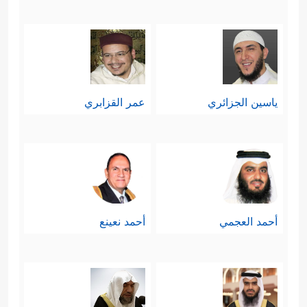
ياسين الجزائري
عمر القزابري
أحمد العجمي
أحمد نعينع