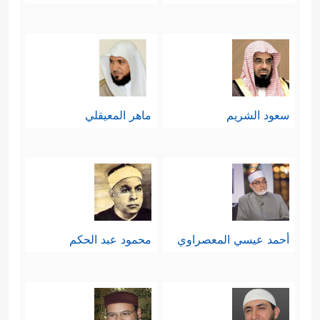
ٱلۡمُتَكَلِّفِینَ
﴿٨٦﴾
إِنۡ هُوَ إِلَّا ذِكۡرࣱ لِّلۡعَـٰلَمِینَ
﴿٨٧﴾
وَلَتَعۡلَمُنَّ نَبَأَهُۥ بَعۡدَ حِینِۭ﴾
.
رابعًا: يذكِّرُ القرآن بقصَّةِ الخلق الأولى،
سعود الشريم
ماهر المعيقلي
وبعداوةِ إبليس المُبكِّرة لآدم وذريته،
وتعهُّدِهِ بالعمل على غواية البشر
﴿إِذۡ قَالَ
وحرفهم عن الصراط المستقيم
رَبُّكَ لِلۡمَلَـٰۤىِٕكَةِ إِنِّی خَـٰلِقُۢ بَشَرࣰا مِّن طِینࣲ
﴿٧١﴾
فَإِذَا
أحمد عيسي المعصراوي
محمود عبد الحكم
سَوَّیۡتُهُۥ وَنَفَخۡتُ فِیهِ مِن رُّوحِی فَقَعُواْ لَهُۥ سَـٰجِدِینَ
﴿٧٢﴾
فَسَجَدَ ٱلۡمَلَــٰۤىِٕكَةُ كُلُّهُمۡ أَجۡمَعُونَ
﴿٧٣﴾
إِلَّاۤ