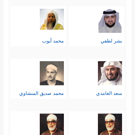
جَهَنَّمَ مِنكَ وَمِمَّن تَبِعَكَ مِنۡهُمۡ أَجۡمَعِینَ﴾
.
بشر لطفي
محمد أيوب
سعد الغامدي
محمد صديق المنشاوي