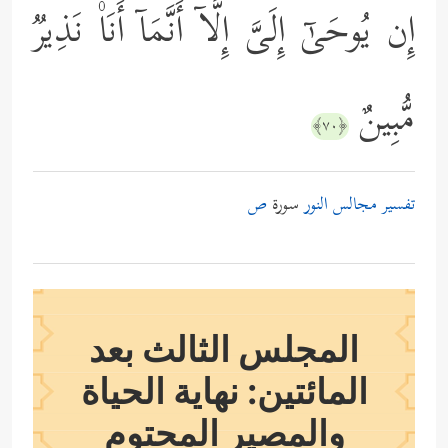
إِن یُوحَىٰۤ إِلَیَّ إِلَّاۤ أَنَّمَاۤ أَنَا۠ نَذِیرࣱ
مُّبِینٌ
﴿٧٠﴾
تفسير مجالس النور
سورة
ص
المجلس الثالث بعد
المائتين: نهاية الحياة
والمصير المحتوم