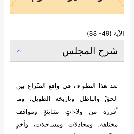
الآية (49- 88)
شرح المجلس
بعد هذا التطواف في واقع الصِّراع بين
الحقِّ والباطل وتاريخه الطويل، وما
أفرزه من ولاءاتٍ متباينةٍ ومواقف
مختلفة، ومجادلات ومساجلات، وأخذٍ