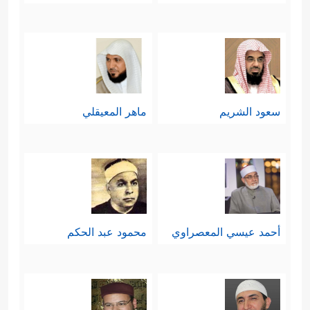
ٱلۡمُتَكَلِّفِینَ
﴿٨٦﴾
إِنۡ هُوَ إِلَّا ذِكۡرࣱ لِّلۡعَـٰلَمِینَ
﴿٨٧﴾
وَلَتَعۡلَمُنَّ نَبَأَهُۥ بَعۡدَ حِینِۭ﴾
.
رابعًا: يذكِّرُ القرآن بقصَّةِ الخلق الأولى،
سعود الشريم
ماهر المعيقلي
وبعداوةِ إبليس المُبكِّرة لآدم وذريته،
وتعهُّدِهِ بالعمل على غواية البشر
﴿إِذۡ قَالَ
وحرفهم عن الصراط المستقيم
رَبُّكَ لِلۡمَلَـٰۤىِٕكَةِ إِنِّی خَـٰلِقُۢ بَشَرࣰا مِّن طِینࣲ
﴿٧١﴾
فَإِذَا
أحمد عيسي المعصراوي
محمود عبد الحكم
سَوَّیۡتُهُۥ وَنَفَخۡتُ فِیهِ مِن رُّوحِی فَقَعُواْ لَهُۥ سَـٰجِدِینَ
﴿٧٢﴾
فَسَجَدَ ٱلۡمَلَــٰۤىِٕكَةُ كُلُّهُمۡ أَجۡمَعُونَ
﴿٧٣﴾
إِلَّاۤ