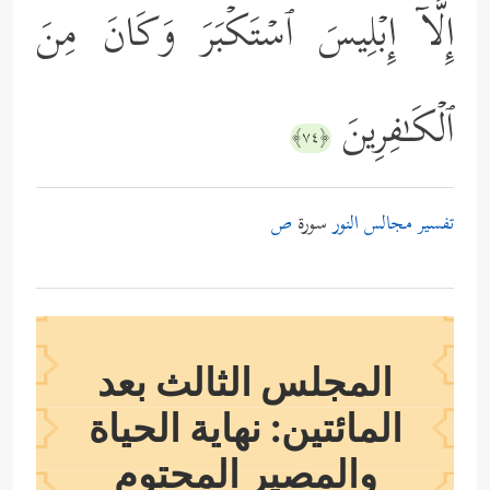
إِلَّاۤ إِبۡلِیسَ ٱسۡتَكۡبَرَ وَكَانَ مِنَ
ٱلۡكَـٰفِرِینَ
﴿٧٤﴾
تفسير مجالس النور
سورة
ص
المجلس الثالث بعد
المائتين: نهاية الحياة
والمصير المحتوم