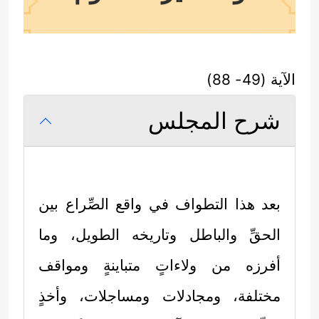
الآية (49- 88)
شرح المجلس
بعد هذا التطواف في واقع الصِّراع بين
الحقِّ والباطل وتاريخه الطويل، وما
أفرزه من ولاءاتٍ متباينةٍ ومواقف
مختلفة، ومجادلات ومساجلات، وأخذٍ