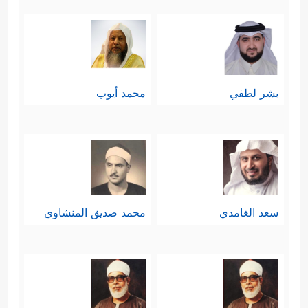
جَهَنَّمَ مِنكَ وَمِمَّن تَبِعَكَ مِنۡهُمۡ أَجۡمَعِینَ﴾
.
بشر لطفي
محمد أيوب
سعد الغامدي
محمد صديق المنشاوي