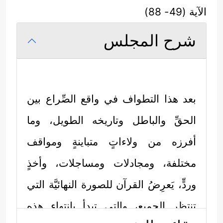
الآية (49- 88)
شرح المجلس
بعد هذا التطواف في واقع الصِّراع بين
الحقِّ والباطل وتاريخه الطويل، وما
أفرزه من ولاءاتٍ متباينةٍ ومواقف
مختلفة، ومجادلات ومساجلات، وأخذٍ
وردٍّ، يَعرِضُ القرآن للصورة النهائيَّة التي
تنتظر الجميع، والتي تبدأ بانتهاء هذه