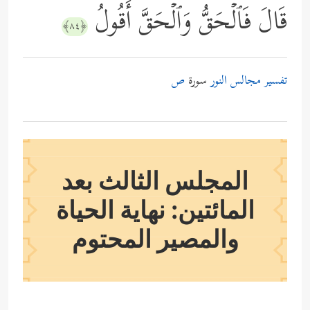
قَالَ فَٱلۡحَقُّ وَٱلۡحَقَّ أَقُولُ
﴿٨٤﴾
تفسير مجالس النور
سورة
ص
المجلس الثالث بعد
المائتين: نهاية الحياة
والمصير المحتوم