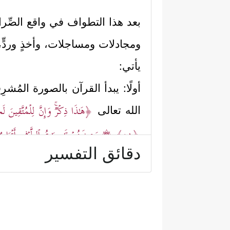
بعد هذا التطواف في واقع الصِّرا
ومجادلات ومساجلات، وأخذٍ وردٍّ، ي
يأتي:
أولًا: يبدأ القرآن بالصورة المُشر
﴿هَـٰذَا ذِكۡرࣱۚ وَإِنَّ لِلۡمُتَّقِینَ ل
الله تعالى
﴿٥١﴾
۞ وَعِندَهُمۡ قَـٰصِرَ ٰ⁠تُ ٱلطَّرۡفِ أَتۡرَا
دقائق التفسير
ثانيًا: يعرِض القرآن الصورةَ ال
جَهَنَّمَ یَصۡلَوۡنَهَا فَبِئۡسَ ٱلۡمِهَادُ
﴿٥٦﴾
هَـٰذَا ف
وفي هذه الصورة يعرِض القرآن حو