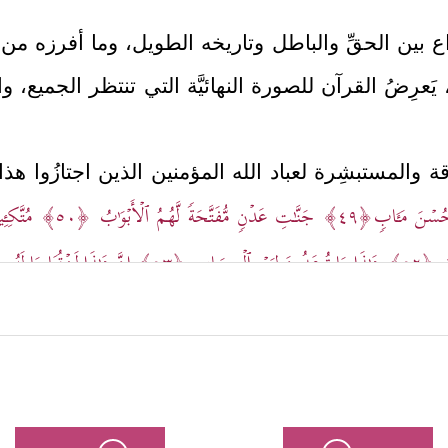
ع بين الحقِّ والباطل وتاريخه الطويل، وما أفرزه من و
َعرِضُ القرآن للصورة النهائيَّة التي تنتظر الجميع، وال
ِقة والمستبشِرة لعباد الله المؤمنين الذين اجتازُوا هذ
َحُسۡنَ مَـَٔابࣲ
﴿٤٩﴾
جَنَّـٰتِ عَدۡنࣲ مُّفَتَّحَةࣰ لَّهُمُ ٱلۡأَبۡوَ ٰ⁠بُ
﴿٥٠﴾
مُتَّكِـِٔ
بٌ
﴿٥٢﴾
هَـٰذَا مَا تُوعَدُونَ لِیَوۡمِ ٱلۡحِسَابِ
﴿٥٣﴾
إِنَّ هَـٰذَا لَرِزۡقُنَا مَا لَهُ
أخرى؛ الصورة المظلمة القاتمة لأولئك الطغاة المعاندي
َلۡیَذُوقُوهُ حَمِیمࣱ وَغَسَّاقࣱ
﴿٥٧﴾
وَءَاخَرُ مِن شَكۡلِهِۦۤ أَزۡوَ ٰ⁠جٌ﴾
.
﴿هَـٰذَا فَوۡجࣱ مُّقۡتَحِمࣱ مَّعَكُمۡ لَا 
ار الطغاة فيما بينهم وتلاوُمهم