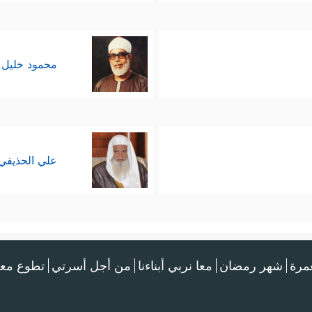
محمود خليل 
علي الحذيفي
عمرة
شهر رمضان
معا نربي أبناءنا
من أجل أسرتي
تطوع معن