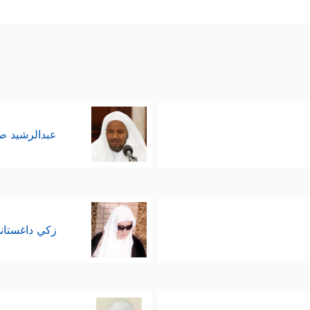
َاۤ إِبۡلِیسَ ٱسۡتَكۡبَرَ وَكَانَ مِنَ ٱلۡكَـٰفِرِینَ
﴿٧٤﴾
قَالَ یَـٰۤإِبۡلِیسُ مَا مَنَعَكَ أَن 
َنِی مِن نَّارࣲ وَخَلَقۡتَهُۥ مِن طِینࣲ
﴿٧٦﴾
قَالَ فَٱخۡرُجۡ مِنۡهَا فَإِنَّكَ رَجِیمࣱ
﴿٧٧﴾
َ فَإِنَّكَ مِنَ ٱلۡمُنظَرِینَ
﴿٨٠﴾
إِلَىٰ یَوۡمِ ٱلۡوَقۡتِ ٱلۡمَعۡلُومِ
﴿٨١﴾
قَالَ فَبِعِز
َّ أَقُولُ
﴿٨٤﴾
لَأَمۡلَأَنَّ جَهَنَّمَ مِنكَ وَمِمَّن تَبِعَكَ مِنۡهُمۡ أَجۡمَعِینَ﴾
.
عبدالرشيد 
زكي داغستان