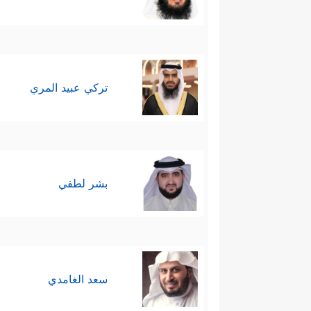
تركي عبيد المري
بشر لطفي
سعد الغامدي