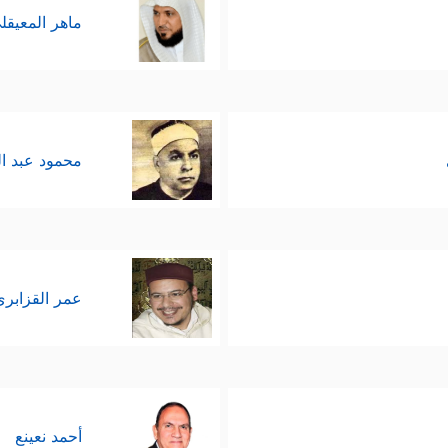
ماهر المعيقل
محمود عبد ا
عمر القزابري
أحمد نعينع