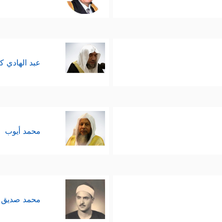
عبد الهادي ك
محمد أيوب
محمد صديق 