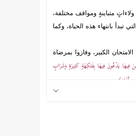
لاءاتٍ متباينةٍ ومواقف مختلفة،
تي تبدأ بانتهاء هذه الحياة، وكما
ا الامتحان الكبير، وفازوا بمرضاة
ینَ فِیهَا یَدۡعُونَ فِیهَا بِفَـٰكِهَةࣲ كَثِیرَةࣲ وَشَرَابࣲ
ۥ مِن نَّفَادٍ﴾
.
﴿هَـٰذَاۚ وَإِنَّ لِلطَّـٰغِینَ لَشَرَّ مَـَٔابࣲ
﴿٥٥﴾
ن
مَرۡحَبَۢا بِهِمۡۚ إِنَّهُمۡ صَالُواْ ٱلنَّارِ
﴿٥٩﴾
قَالُواْ