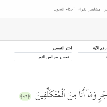
ر
مشاهير القراء
أحكام التجويد
رقم الآية
اختر التفسير
جۡرࣲ وَمَاۤ أَنَا۠ مِنَ ٱلۡمُتَكَلِّفِینَ
﴿٨٦﴾