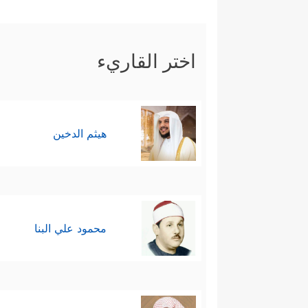
فَسَجَدَ ٱلۡمَلَــٰۤىِٕكَةُ كُلُّهُمۡ أَجۡمَعُونَ
﴿٧٣﴾
إِلّ
مِنَ ٱلۡعَالِینَ
﴿٧٥﴾
قَالَ أَنَا۠ خَیۡرࣱ مِّنۡهُ خَلَقۡت
اختر القاريء
قَالَ رَبِّ فَأَنظِرۡنِیۤ إِلَىٰ یَوۡمِ یُبۡعَثُونَ
﴿٧٩﴾
قَال
مِنۡهُمُ ٱلۡمُخۡلَصِینَ
﴿٨٣﴾
قَالَ فَٱلۡحَقُّ وَٱلۡحَق
هيثم الدخين
محمود علي البنا