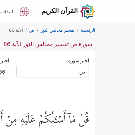
القرآن الكريم
التفاسي
الرئيسية
تفسير مجالس النور
ص
الآية 86
سورة ص تفسير مجالس النور الآية 86
اختر سورة
اختر 
قُلۡ مَاۤ أَسۡـَٔلُكُمۡ عَلَیۡهِ مِنۡ أَ