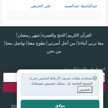
عبدالباسط عبدالصمد
علي الحذيفي
القرآن الكريم
الحج والعمرة
شهر رمضان
معا نربي أبناءنا
من أجل أسرتي
تطوع معنا
تواصل معنا
من نحن
اشترك في قائمتنا البريدية
نستخدم ملفات تعريف الارتباط لتحسين تجربة
التصفح الخاصة بك. يمكنك تخصيص تفضيلاتك.
تخصيص
موافق
جميع الحقوق محفوظة لموقع إسلام أون لاين © 2025