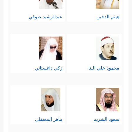
هيثم الدخين
عبدالرشيد صوفي
محمود علي البنا
زكي داغستاني
سعود الشريم
ماهر المعيقلي