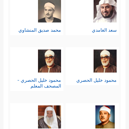
سعد الغامدي
محمد صديق المنشاوي
محمود خليل الحصري
محمود خليل الحصري -
المصحف المعلم