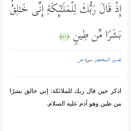
إِذۡ قَالَ رَبُّكَ لِلۡمَلَـٰۤىِٕكَةِ إِنِّی خَـٰلِقُۢ
بَشَرࣰا مِّن طِینࣲ
﴿٧١﴾
تفسير المختصر
سورة
ص
اذكر حين قال ربك للملائكة: إني خالق بشرًا
من طين وهو آدم عليه السلام.