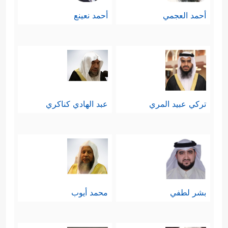
أحمد العجمي
أحمد نعينع
تركي عبيد المري
عبد الهادي كناكري
بشر لطفي
محمد أيوب