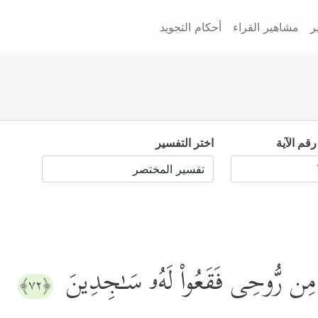
ر
مشاهير القراء
أحكام التجويد
رقم الآية
اختر التفسير
هِ مِن رُّوحِی فَقَعُواْ لَهُۥ سَـٰجِدِینَ
﴿٧٢﴾