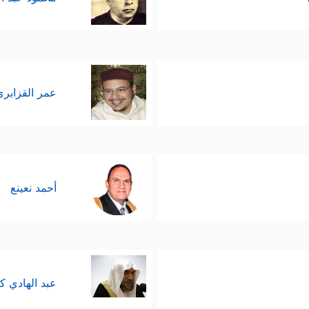
عمر القزابري
أحمد نعينع
عبد الهادي ك