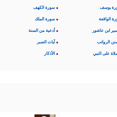
رة يوسف
سورة الكهف
ة الواقعة
سورة الملك
ير ابن عاشور
أدعية من السنة
نن الرواتب
آيات الصبر
لاة على النبي
الأذكار