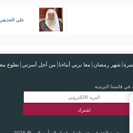
علي الحذيفي
عمرة
شهر رمضان
معا نربي أبناءنا
من أجل أسرتي
تطوع معن
في قائمتنا البريدية
جميع الحقوق محفوظة لموقع إسلام أون لاين © 2025