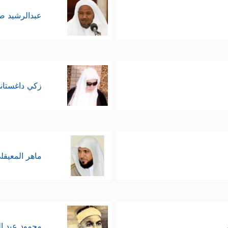
عبدالرشيد 
زكي داغستان
ماهر المعيقل
محمود عبد ا