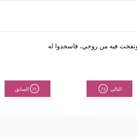
ونفخت فيه من روحي، فاسجدوا له
التالي
السابق
71
73