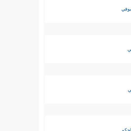
صوفي
ي
ي
لحكم