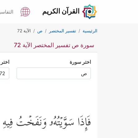
القرآن الكريم
التفاسي
الرئيسية
تفسير المختصر
ص
الآية 72
سورة ص تفسير المختصر الآية 72
اختر سورة
اختر 
فَإِذَا سَوَّیۡتُهُۥ وَنَفَخۡتُ فِی