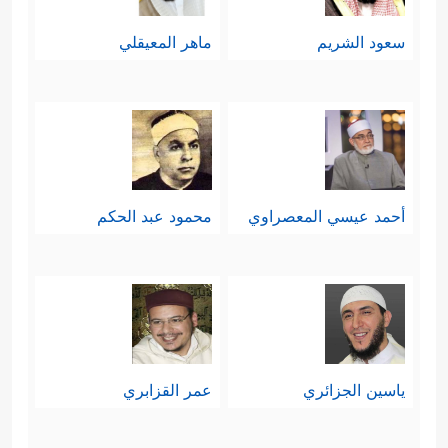
سعود الشريم
ماهر المعيقلي
أحمد عيسي المعصراوي
محمود عبد الحكم
ياسين الجزائري
عمر القزابري