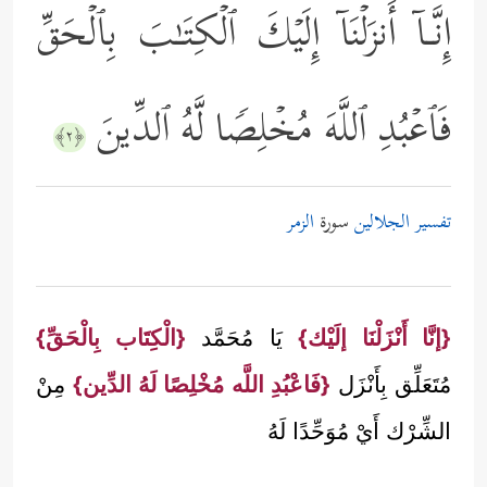
إِنَّـاۤ أَنزَلۡنَاۤ إِلَیۡكَ ٱلۡكِتَـٰبَ بِٱلۡحَقِّ
فَٱعۡبُدِ ٱللَّهَ مُخۡلِصࣰا لَّهُ ٱلدِّینَ
﴿٢﴾
تفسير الجلالين
سورة
الزمر
{إنَّا أَنْزَلْنَا إلَيْك}
يَا مُحَمَّد
{الْكِتَاب بِالْحَقِّ}
مُتَعَلِّق بِأَنْزَل
{فَاعْبُدِ اللَّه مُخْلِصًا لَهُ الدِّين}
مِنْ
الشِّرْك أَيْ مُوَحِّدًا لَهُ