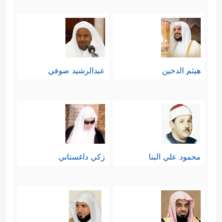
هيثم الدخين
عبدالرشيد صوفي
محمود علي البنا
زكي داغستاني