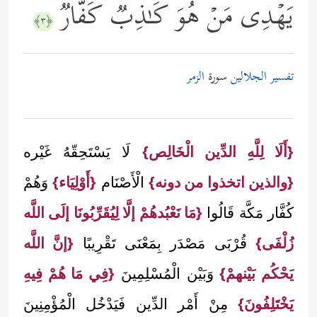
یَهۡدِی مَنۡ هُوَ كَـٰذِبࣱ كَفَّارࣱ
﴿٣﴾
تفسير الجلالين
سورة
الزمر
{أَلَا لِلَّهِ الدِّين الْخَالِص}
لَا يَسْتَحِقّهُ غَيْره
{والذين اتخذوا من دونه}
الْأَصْنَام
{أَوْلِيَاء}
وَهُمْ
كُفَّار مَكَّة قَالُوا
{مَا نَعْبُدهُمْ إلَّا لِيُقَرِّبُونَا إلَى اللَّه
زُلْفَى}
قُرْبَى مَصْدَر بِمَعْنَى تَقْرِيبًا
{إنَّ اللَّه
يَحْكُم بَيْنهمْ}
وَبَيْن الْمُسْلِمِينَ
{فِي مَا هُمْ فِيهِ
يَخْتَلِفُونَ}
مِنْ أَمْر الدِّين فَيَدْخُل الْمُؤْمِنِينَ