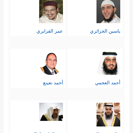
ياسين الجزائري
عمر القزابري
أحمد العجمي
أحمد نعينع