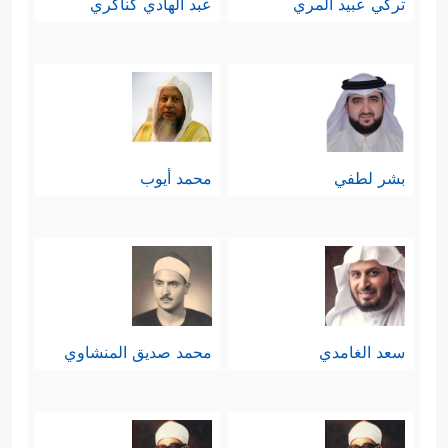
تركي عبيد المري
عبد الهادي كناكري
بشر لطفي
محمد أيوب
سعد الغامدي
محمد صديق المنشاوي