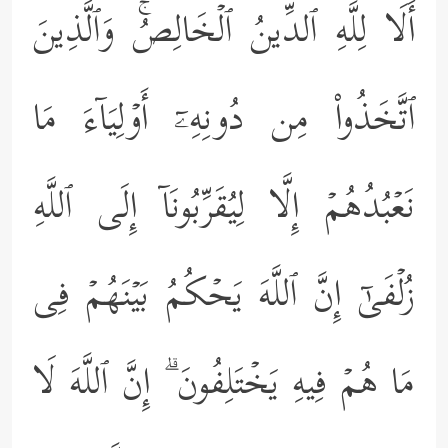
أَلَا لِلَّهِ ٱلدِّینُ ٱلۡخَالِصُۚ وَٱلَّذِینَ
ٱتَّخَذُواْ مِن دُونِهِۦۤ أَوۡلِیَاۤءَ مَا
نَعۡبُدُهُمۡ إِلَّا لِیُقَرِّبُونَاۤ إِلَى ٱللَّهِ
زُلۡفَىٰۤ إِنَّ ٱللَّهَ یَحۡكُمُ بَیۡنَهُمۡ فِی
مَا هُمۡ فِیهِ یَخۡتَلِفُونَ ۗ إِنَّ ٱللَّهَ لَا