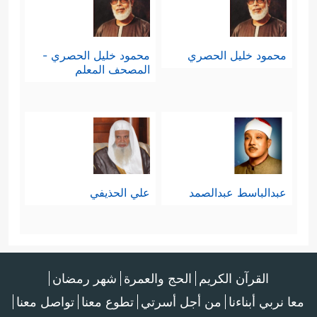
محمود خليل الحصري
محمود خليل الحصري -
المصحف المعلم
عبدالباسط عبدالصمد
علي الحذيفي
القرآن الكريم
الحج والعمرة
شهر رمضان
معا نربي أبناءنا
من أجل أسرتي
تطوع معنا
تواصل معنا