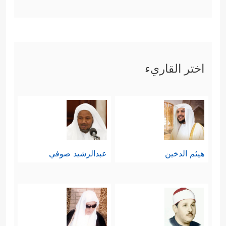
اختر القاريء
هيثم الدخين
عبدالرشيد صوفي