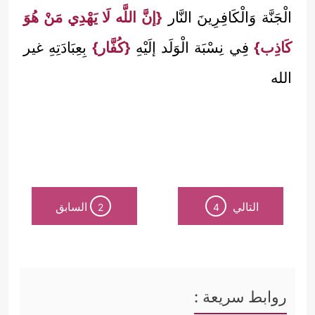
الْجَنَّة وَالْكَافِرِينَ النَّار
{إنَّ اللَّه لَا يَهْدِي مَنْ هُوَ
كَاذِب}
فِي نِسْبَة الْوَلَد إلَيْهِ
{كُفَّار}
بِعِبَادَتِهِ غير
الله
التالي
السابق
2
4
روابط سريعة :