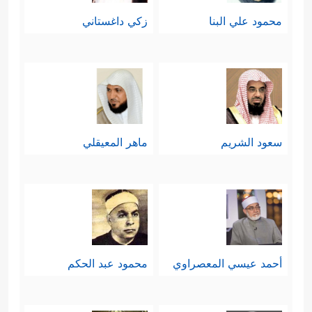
محمود علي البنا
زكي داغستاني
سعود الشريم
ماهر المعيقلي
أحمد عيسي المعصراوي
محمود عبد الحكم