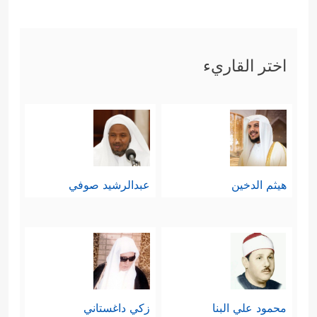
یَخۡتَلِفُونَ ۗ إِنَّ ٱللَّهَ لَا یَهۡدِی مَنۡ هُوَ كَـٰذِبࣱ كَفَّارࣱ﴾
.
ففتنة المشركين لم تكن في إنكار
اختر القاريء
الخالق، وإنَّما باتخاذهم الوسطاء
والشفعاء من غير علمٍ ولا إذنٍ من الله،
ثم عبدوا هؤلاء الوسطاء والشفعاء،
ومنَحوهم بعضًا من صفات الربوبيَّة
هيثم الدخين
عبدالرشيد صوفي
والألوهيَّة، ومنهم من شطَّ بعيدًا فنسب
وسطاءَه أبناء لله؛ كقول المشركين في
الملائكة، وقول النصارى في عيسى
عليه
السلام
؛ ولذلك ردَّ الله عليهم فِريَتَهم
محمود علي البنا
زكي داغستاني