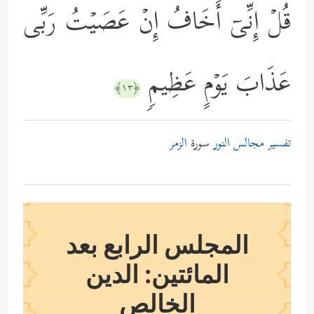
قُلۡ إِنِّیۤ أَخَافُ إِنۡ عَصَیۡتُ رَبِّی
عَذَابَ یَوۡمٍ عَظِیمࣲ
﴿١٣﴾
تفسير مجالس النور
سورة
الزمر
المجلس الرابع بعد
المائتين: الدين
الخالص