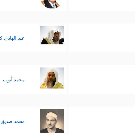
عبد الهادي ك
محمد أيوب
محمد صديق 