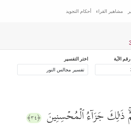
ر
مشاهير القراء
أحكام التجويد
رقم الآية
اختر التفسير
ۡۚ ذَ ٰ⁠لِكَ جَزَاۤءُ ٱلۡمُحۡسِنِینَ
﴿٣٤﴾