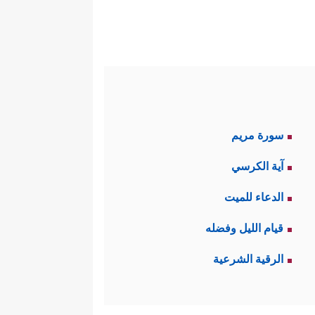
عه مُتناقِضًا في مواقفه، مُضطربًا
﴿وَلَىِٕن سَأَلۡتَهُم مَّنۡ خَلَقَ ٱلسَّمَـٰوَ ٰ⁠تِ
باطلٍ
ۡمَةٍ هَلۡ هُنَّ مُمۡسِكَـٰتُ رَحۡمَتِهِۦۚ قُلۡ حَسۡبِیَ ٱللَّهُۖ
سورة مريم
ه، وأصلُ هذه الأمراض إنّما هو
آية الكرسي
العادة.
الدعاء للميت
﴿إِنَّـاۤ
َ طريق الحقِّ من طريق الباطل
قيام الليل وفضله
الرقية الشرعية
دَةِ أَنتَ تَحۡكُمُ بَیۡنَ عِبَادِكَ فِی مَا كَانُواْ فِیهِ