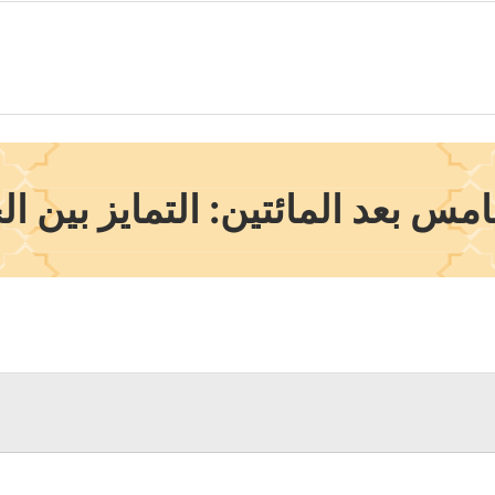
س بعد المائتين: التمايز بين ا