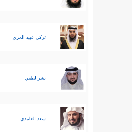
تركي عبيد المري
بشر لطفي
سعد الغامدي