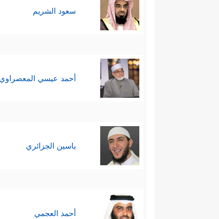
مفتاحُ الهداية، والخطوة الأولى في
سعود الشريم
سادسًا: يزيح القرآن مخاوف الناس 
﴿أَلَیۡسَ ٱللَّهُ بِكَافٍ عَبۡدَهُۥ ۖ وَیُخَوِّفُ
عصر
فِی ذَ ٰ⁠لِكَ لَـَٔایَـٰتࣲ لِّقَوۡمࣲ یُؤۡمِنُونَ﴾
.
أحمد عيسي المعصراوي
سابعًا: يدعو القرآن جميعَ الناس إ
إسرافه على نفسه وتقصيره بحقّ
ٱلۡغَفُورُ ٱلرَّحِیمُ
﴿٥٣﴾
وَأَنِیبُوۤاْ إِلَىٰ رَبِّكُمۡ و
ياسين الجزائري
فلا يأس مع الإيمان، والله لا تنفع
تصحيحه، ومن اعترف بذنبه قبِلَ م
وشنق وخنق، وكفر وفجر.
أحمد العجمي