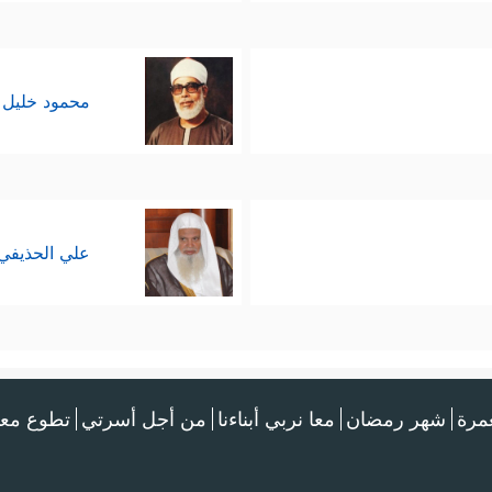
محمود خليل 
علي الحذيفي
عمرة
شهر رمضان
معا نربي أبناءنا
من أجل أسرتي
تطوع معن