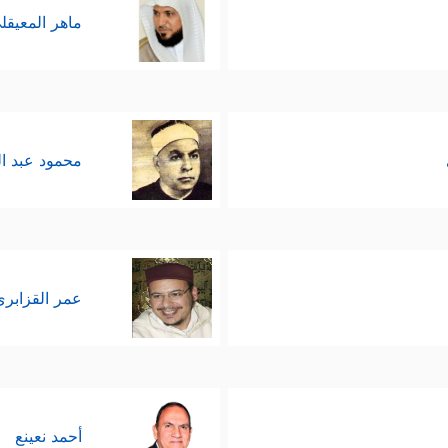
 الافتِراق عن سُبُل الغواية.
ماهر المعيقل
بانتقاص الأمن أو انتقاص الرزق إن هم اتبعوا الهدى، وهذ
ونَكَ بِٱلَّذِینَ مِن دُونِهِۦۚ وَمَن یُضۡلِلِ ٱللَّهُ فَمَا لَهُۥ مِنۡ هَادࣲ﴾
﴿أَوَلَمۡ یَعۡلَمُو
،
محمود عبد ا
لى التوبة والإنابة؛ فرحمةُ الله أوسع من أن تضِيق بأح
﴿۞ قُلۡ یَـٰعِبَادِیَ ٱلَّذِینَ أَسۡرَفُواْ عَلَىٰۤ أَنفُسِهِمۡ لَا تَقۡنَطُواْ مِن رَّحۡمَةِ ٱ
ِ ربه
َأَسۡلِمُواْ لَهُۥ مِن قَبۡلِ أَن یَأۡتِیَكُمُ ٱلۡعَذَابُ ثُمَّ لَا تُنصَرُونَ﴾
.
عمر القزابري
ه طاعتنا، ولا تضره معصيتنا، وإنّما هو الامتحان والاخ
نه اعترافه، ومن تاب قبِلَت منه توبته، فباب الله لا
أحمد نعينع