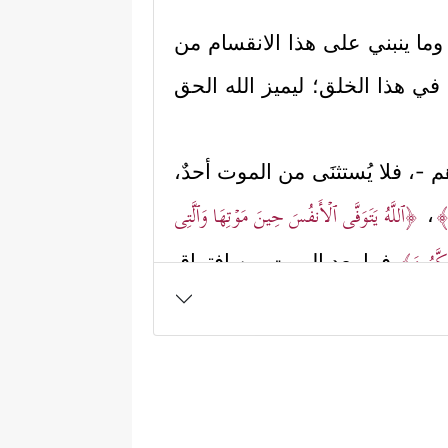
وما ينبني على هذا الانقسام من
ي هذا الخلق؛ ليميز الله الحق
هم -، فلا يُستثنَى من الموت أحدٌ،
نَ﴾
﴿ٱللَّهُ یَتَوَفَّى ٱلۡأَنفُسَ حِینَ مَوۡتِهَا وَٱلَّتِی
،
َفَكَّرُونَ﴾
فما بعد الموت من افتراق
﴿۞ فَمَنۡ أَظۡلَمُ مِمَّن
، وطريق الضلال
ه هو الذي يقودُه للنظر الهادف