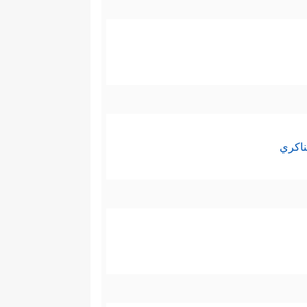
 يُغلق أمام أحد مهما طغى وبغى،
ناكري