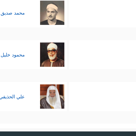
محمد صديق 
محمود خليل 
علي الحذيفي