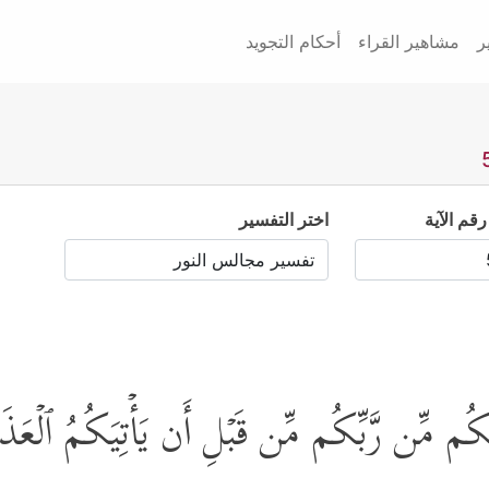
ر
مشاهير القراء
أحكام التجويد
رقم الآية
اختر التفسير
لَیۡكُم مِّن رَّبِّكُم مِّن قَبۡلِ أَن یَأۡتِیَكُمُ ٱلۡعَذَ