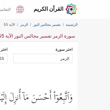
القرآن الكريم
التفاسي
الرئيسية
تفسير مجالس النور
الزمر
الآية 55
سورة الزمر تفسير مجالس النور الآية 55
اختر سورة
اختر 
وَٱتَّبِعُوۤاْ أَحۡسَنَ مَاۤ أُنزِلَ إِ