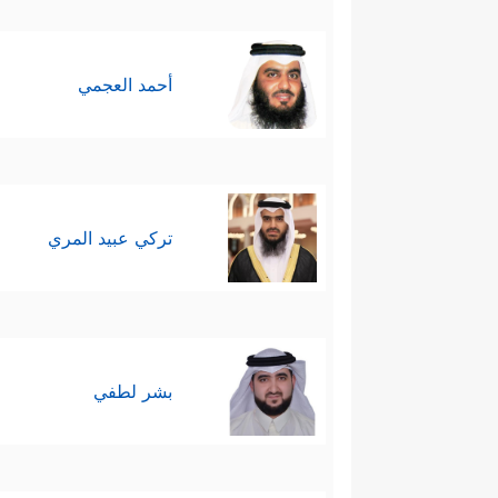
تصحيحه، ومن اعترف بذنبه قبِلَ م
وشنق وخنق، وكفر وفجر.
أحمد العجمي
تركي عبيد المري
بشر لطفي