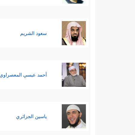
والوثنيَّة، كما نراه من أعمالٍ خير
في نيَّته، مُحبًّا للخير في طبيع
مفتاحُ الهداية، والخطوة الأولى في
سعود الشريم
سادسًا: يزيح القرآن مخاوف الناس 
﴿أَلَیۡسَ ٱللَّهُ بِكَافٍ عَبۡدَهُۥ ۖ وَیُخَوِّفُ
عصر
فِی ذَ ٰ⁠لِكَ لَـَٔایَـٰتࣲ لِّقَوۡمࣲ یُؤۡمِنُونَ﴾
.
أحمد عيسي المعصراوي
سابعًا: يدعو القرآن جميعَ الناس إ
إسرافه على نفسه وتقصيره بحقّ
ٱلۡغَفُورُ ٱلرَّحِیمُ
﴿٥٣﴾
وَأَنِیبُوۤاْ إِلَىٰ رَبِّكُمۡ و
ياسين الجزائري
فلا يأس مع الإيمان، والله لا تنفع