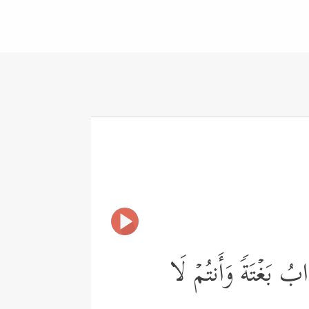
ابُ بَغۡتَةࣰ وَأَنتُمۡ لَا