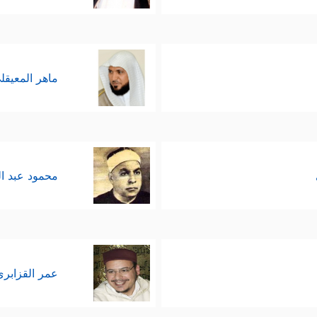
يَّةٍ تقوم بها مؤسسات تنصيريَّة تُزيِّن للناس عقيدة ال
ته فإنّ هذا مؤشِّرٌ في الغالب على أَوبَته وهدايته، 
 الافتِراق عن سُبُل الغواية.
ماهر المعيقل
بانتقاص الأمن أو انتقاص الرزق إن هم اتبعوا الهدى، وهذ
ونَكَ بِٱلَّذِینَ مِن دُونِهِۦۚ وَمَن یُضۡلِلِ ٱللَّهُ فَمَا لَهُۥ مِنۡ هَادࣲ﴾
﴿أَوَلَمۡ یَعۡلَمُو
،
محمود عبد ا
لى التوبة والإنابة؛ فرحمةُ الله أوسع من أن تضِيق بأح
﴿۞ قُلۡ یَـٰعِبَادِیَ ٱلَّذِینَ أَسۡرَفُواْ عَلَىٰۤ أَنفُسِهِمۡ لَا تَقۡنَطُواْ مِن رَّحۡمَةِ ٱ
ِ ربه
َأَسۡلِمُواْ لَهُۥ مِن قَبۡلِ أَن یَأۡتِیَكُمُ ٱلۡعَذَابُ ثُمَّ لَا تُنصَرُونَ﴾
.
عمر القزابري
ه طاعتنا، ولا تضره معصيتنا، وإنّما هو الامتحان والاخ