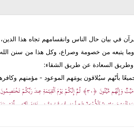
لقرآن في بيان حال الناس وانقسامهم تجاه هذا الدين، 
وما يتبعه من خصومة وصراع، وكل هذا من سنن الله ف
 وطريق السعادة عن طريق الشقاء:
قَ جميعًا بأنّهم سيُلاقون يومَهم الموعود - مؤمنهم وكافر
یِّتࣱ وَإِنَّهُم مَّیِّتُونَ
﴿٣٠﴾
ثُمَّ إِنَّكُمۡ یَوۡمَ ٱلۡقِیَـٰمَةِ عِندَ رَبِّكُمۡ تَخۡتَصِمُو
لۡمَوۡتَ وَیُرۡسِلُ ٱلۡأُخۡرَىٰۤ إِلَىٰۤ أَجَلࣲ مُّسَمًّىۚ إِنَّ فِی ذَ ٰ⁠لِكَ لَـَٔایَـٰتࣲ لِّقَوۡمࣲ یَت
باينهم في الدنيا.
عُليا، ومعيارًا رئيسًا لافتراق الطريقين: طريق الهدى