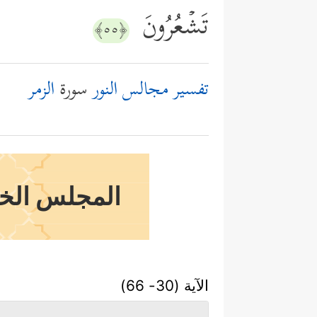
تَشۡعُرُونَ
﴿٥٥﴾
تفسير مجالس النور
سورة
الزمر
المجلس الخام
الآية (30- 66)