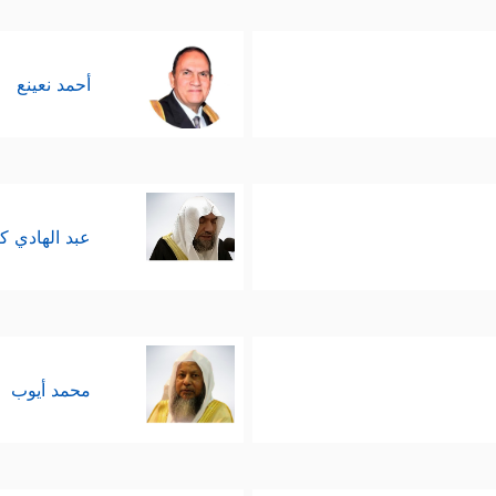
نه اعترافه، ومن تاب قبِلَت منه توبته، فباب الله لا
أحمد نعينع
عبد الهادي ك
محمد أيوب