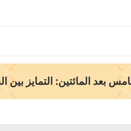
س بعد المائتين: التمايز بين ا