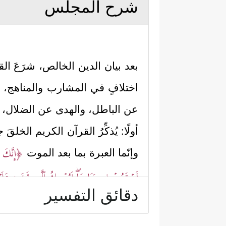
شرح المجلس
بعد بيان الدين الخالص، شرَعَ ا
اختلافٍ في المشارب والمناهج، 
عن الباطل، والهدى عن الضلال،
أولًا: يُذكِّرُ القرآن الكريم الخل
﴿إِنَّكَ مَ
وإنّما العبرة بما بعد الموت
لَمۡ تَمُتۡ فِی مَنَامِهَاۖ فَیُمۡسِكُ ٱلَّتِی قَضَىٰ عَلَیۡهَا ٱ
دقائق التفسير
وتباين إنّما كان نتيجة لافتراقهم وت
ثانيًا: يضع القرآن الصدق قيمةً 