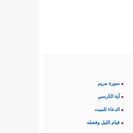
ه هو الذي يقودُه للنظر الهادف
عه مُتناقِضًا في مواقفه، مُضطربًا
﴿وَلَىِٕن سَأَلۡتَهُم مَّنۡ خَلَقَ ٱلسَّمَـٰوَ ٰ⁠تِ
باطلٍ
ۡمَةٍ هَلۡ هُنَّ مُمۡسِكَـٰتُ رَحۡمَتِهِۦۚ قُلۡ حَسۡبِیَ ٱللَّهُۖ
سورة مريم
ه، وأصلُ هذه الأمراض إنّما هو
آية الكرسي
العادة.
الدعاء للميت
﴿إِنَّـاۤ
َ طريق الحقِّ من طريق الباطل
قيام الليل وفضله