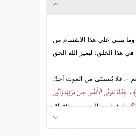
وما ينبني على هذا الانقسام من
ي هذا الخلق؛ ليميز الله الحق
هم -، فلا يُستثنَى من الموت أحدٌ،
نَ﴾
﴿ٱللَّهُ یَتَوَفَّى ٱلۡأَنفُسَ حِینَ مَوۡتِهَا وَٱلَّتِی
،
َفَكَّرُونَ﴾
فما بعد الموت من افتراق
﴿۞ فَمَنۡ أَظۡلَمُ مِمَّن
، وطريق الضلال