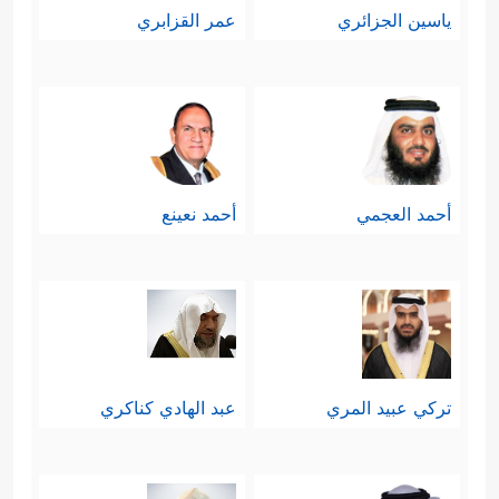
ياسين الجزائري
عمر القزابري
أحمد العجمي
أحمد نعينع
تركي عبيد المري
عبد الهادي كناكري