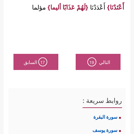
أَعْتَدْنَا}
أَعْدَدْنَا
{لَهُمْ عَذَابًا أليما}
مؤلما
التالي
السابق
17
19
روابط سريعة :
سورة البقرة
سورة يوسف