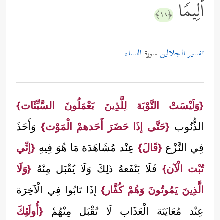
أَلِیمࣰا
﴿١٨﴾
تفسير الجلالين
سورة
النساء
{وَلَيْسَتْ التَّوْبَة لِلَّذِينَ يَعْمَلُونَ السَّيِّئَات}
الذُّنُوب
{حَتَّى إذَا حَضَرَ أَحَدهمْ الْمَوْت}
وَأَخَذَ
فِي النَّزْع
{قَالَ}
عِنْد مُشَاهَدَة مَا هُوَ فِيهِ
{إنِّي
تُبْت الْآن}
فَلَا يَنْفَعهُ ذَلِكَ وَلَا يُقْبَل مِنْهُ
{وَلَا
الَّذِينَ يَمُوتُونَ وَهُمْ كُفَّار}
إذَا تَابُوا فِي الْآخِرَة
عِنْد مُعَايَنَة الْعَذَاب لَا تُقْبَل مِنْهُمْ
{أُولَئِكَ