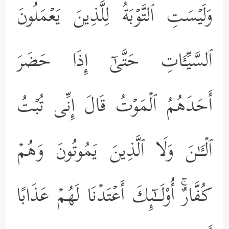
وَلَیۡسَتِ ٱلتَّوۡبَةُ لِلَّذِینَ یَعۡمَلُونَ
ٱلسَّیِّـَٔاتِ حَتَّىٰۤ إِذَا حَضَرَ
أَحَدَهُمُ ٱلۡمَوۡتُ قَالَ إِنِّی تُبۡتُ
ٱلۡـَٔـٰنَ وَلَا ٱلَّذِینَ یَمُوتُونَ وَهُمۡ
كُفَّارٌۚ أُوْلَــٰۤىِٕكَ أَعۡتَدۡنَا لَهُمۡ عَذَابًا