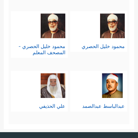
محمود خليل الحصري
محمود خليل الحصري -
المصحف المعلم
عبدالباسط عبدالصمد
علي الحذيفي