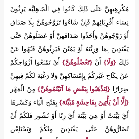
مُكْرِهِيهِنَّ عَلَى ذَلِكَ كَانُوا فِي الْجَاهِلِيَّة يَرِثُونَ
نِسَاء أَقْرِبَائِهِمْ فَإِنْ شَاءُوا تَزَوَّجُوهُنَّ بِلَا صَدَاق
أَوْ زَوَّجُوهُنَّ وَأَخَذُوا صَدَاقهنَّ أَوْ عَضَلُوهُنَّ حَتَّى
يَفْتَدِينَ بِمَا وَرِثْنَهُ أَوْ يَمُتْنَ فَيَرِثُوهُنَّ فَنُهُوا عَنْ
ذَلِكَ
{وَلَا}
أَنْ
{تَعْضُلُوهُنَّ}
أَيْ تَمْنَعُوا أَزْوَاجكُمْ
عَنْ نِكَاح غَيْركُمْ بِإِمْسَاكِهِنَّ وَلَا رَغْبَة لَكُمْ فِيهِنَّ
ضِرَارًا
{لِتَذْهَبُوا بِبَعْضِ مَا آتَيْتُمُوهُنَّ}
مِنْ الْمَهْر
{إلَّا أَنْ يَأْتِينَ بِفَاحِشَةٍ مُبَيِّنَة}
بِفَتْحِ الْيَاء وَكَسْرهَا
أَيْ بَيَّنَتْ أَوْ هِيَ بَيِّنَة أَيْ زِنًا أَوْ نُشُوز فَلَكُمْ أَنْ
تُضَارُّوهُنَّ حَتَّى يَفْتَدِينَ مِنْكُمْ وَيَخْتَلِعْن