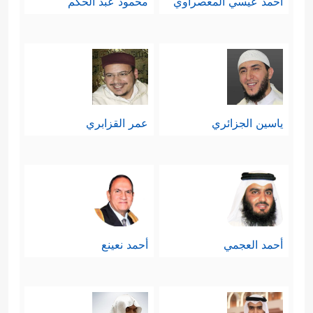
أحمد عيسي المعصراوي
محمود عبد الحكم
ياسين الجزائري
عمر القزابري
أحمد العجمي
أحمد نعينع