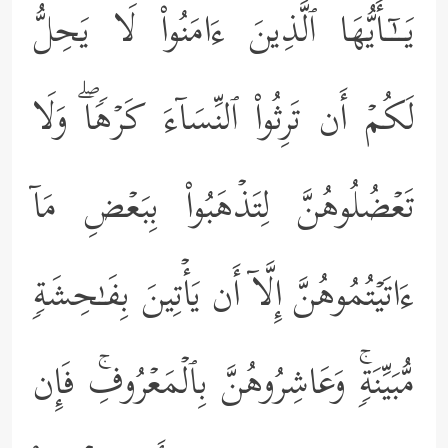
یَــٰۤـأَیُّهَا ٱلَّذِینَ ءَامَنُواْ لَا یَحِلُّ
لَكُمۡ أَن تَرِثُواْ ٱلنِّسَاۤءَ كَرۡهࣰاۖ وَلَا
تَعۡضُلُوهُنَّ لِتَذۡهَبُواْ بِبَعۡضِ مَاۤ
ءَاتَیۡتُمُوهُنَّ إِلَّاۤ أَن یَأۡتِینَ بِفَـٰحِشَةࣲ
مُّبَیِّنَةࣲۚ وَعَاشِرُوهُنَّ بِٱلۡمَعۡرُوفِۚ فَإِن