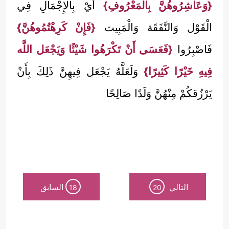
{وَعَاشِرُوهُنَّ بِالْمَعْرُوفِ}
أَيْ بِالْإِجْمَالِ فِي
الْقَوْل وَالنَّفَقَة وَالْمَبِيت
{فَإِنْ كَرِهْتُمُوهُنَّ}
فَاصْبِرُوا
{فَعَسَى أَنْ تَكْرَهُوا شَيْئًا وَيَجْعَل اللَّه
فِيهِ خَيْرًا كَثِيرًا}
وَلَعَلَّهُ يَجْعَل فِيهِنَّ ذَلِكَ بِأَنْ
يَرْزُقكُمْ مِنْهُنَّ وَلَدًا صَالِحًا
التالي
السابق
18
20