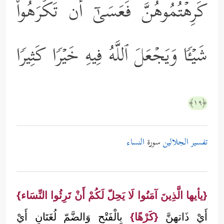
كَرِهۡتُمُوهُنَّ فَعَسَىٰۤ أَن تَكۡرَهُواْ
شَیۡـࣰٔا وَیَجۡعَلَ ٱللَّهُ فِیهِ خَیۡرࣰا كَثِیرࣰا
﴿١٩﴾
تفسير الجلالين
سورة
النساء
{يأيها الَّذِينَ آمَنُوا لَا يَحِلّ لَكُمْ أَنْ تَرِثُوا النِّسَاء}
أَيْ ذَاتهنَّ
{كَرْهًا}
بِالْفَتْحِ وَالضَّمّ لُغَتَانِ أَيْ