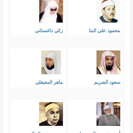
محمود علي البنا
زكي داغستاني
سعود الشريم
ماهر المعيقلي