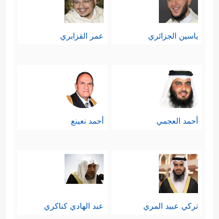
ياسين الجزائري
عمر القزابري
أحمد العجمي
أحمد نعينع
تركي عبيد المري
عبد الهادي كناكري