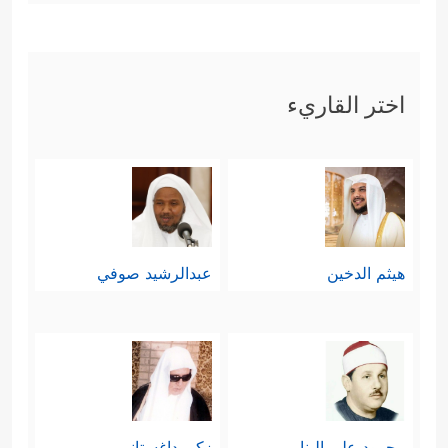
اختر القاريء
هيثم الدخين
عبدالرشيد صوفي
محمود علي البنا
زكي داغستاني