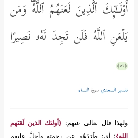
أُوْلَــٰۤىِٕكَ ٱلَّذِینَ لَعَنَهُمُ ٱللَّهُۖ وَمَن
یَلۡعَنِ ٱللَّهُ فَلَن تَجِدَ لَهُۥ نَصِیرًا
﴿٥٢﴾
تفسير السعدي
سورة
النساء
ولهذا قال تعالى عنهم:
{أولئك الذين لَعَنَهم
الله}
؛ أي: طَرَدَهُم عن رحمته وأحلَّ عليهم