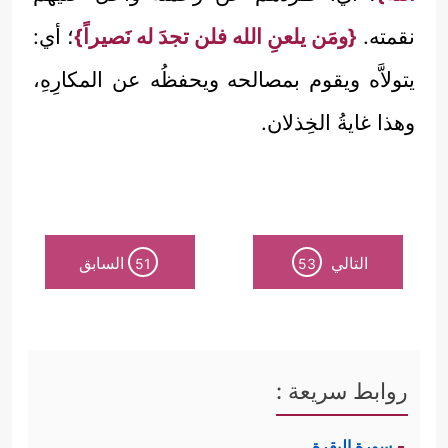
نقمته.
{ومَن يلعنِ الله فلن تجدَ له نَصيراً}
؛ أي:
يتولاَّه ويقوم بمصالحه ويحفظُه عن المكارِهِ،
وهذا غايةُ الخِذلان.
التالي
السابق
51
53
روابط سريعة :
سورة البقرة