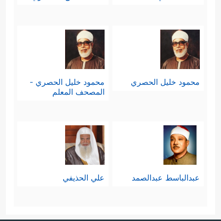
قدرتهما على التصرف بأموالهما
التصرُّفَ السليم، خاصة وأنهما سينتقلان
إلى حياة جديدة بمسؤوليات وواجبات
جديدة، ومن ذلك مثلًا: أن اليتيمة التي
محمود خليل الحصري
محمود خليل الحصري -
ستتزوَّج من رجلٍ أجنبيٍّ قد تكون عُرضةً
المصحف المعلم
للابتزاز، واستحواذ زوجها على مالها
بعدم إدراكها، وضعف خبرتها، وغلبة
عاطفتها، وهذه حالةٌ من حالاتٍ كثيرةٍ
﴿وَٱبۡتَلُواْ
استوجَبَت ذلك التنبيه الربَّاني
عبدالباسط عبدالصمد
علي الحذيفي
ٱلۡیَتَـٰمَىٰ﴾
.