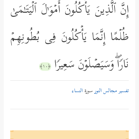
إِنَّ ٱلَّذِینَ یَأۡكُلُونَ أَمۡوَ ٰ⁠لَ ٱلۡیَتَـٰمَىٰ
ظُلۡمًا إِنَّمَا یَأۡكُلُونَ فِی بُطُونِهِمۡ
نَارࣰاۖ وَسَیَصۡلَوۡنَ سَعِیرࣰا
﴿١٠﴾
تفسير مجالس النور
سورة
النساء