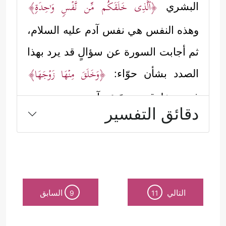
﴿ٱلَّذِی خَلَقَكُم مِّن نَّفۡسࣲ وَ ٰ⁠حِدَةࣲ﴾
البشري
وهذه النفس هي نفس آدم
عليه السلام
،
ثم أجابت السورة عن سؤالٍ قد يرد بهذا
﴿وَخَلَقَ مِنۡهَا زَوۡجَهَا﴾
الصدد بشأن حوّاء:
فهي مخلوقة من جَسَدِ آدم.
دقائق التفسير
وقد ورد في الحديث أنها «خُلِقَتْ مِنْ
ضِلَعٍ»، وبهذا يكون جميع البشر الذكور
والإناث ومن طرفي الأب والأمِّ يرجعون
إلى أصلٍ واحد، ونفسٍ واحدةٍ، وهذا مبدأ
التالي
السابق
9
11
المساواة في الإسلام، بخلاف الفلسفات