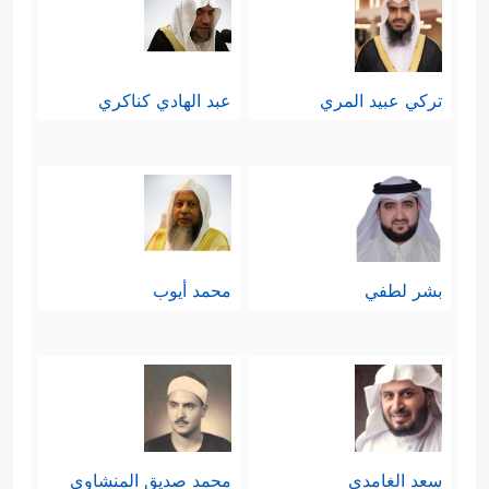
ومن ثَمَّ وجب رفع الغطاء عنهم وكشف
مخططاتهم وارتباطاتهم ومحاولاتهم
تركي عبيد المري
عبد الهادي كناكري
﴿وَلَوۡلَا فَضۡلُ ٱللَّهِ
التأثير على مصدر القرار
عَلَیۡكَ وَرَحۡمَتُهُۥ لَهَمَّت طَّاۤىِٕفَةࣱ مِّنۡهُمۡ أَن یُضِلُّوكَ وَمَا
یُضِلُّونَ إِلَّاۤ أَنفُسَهُمۡۖ وَمَا یَضُرُّونَكَ مِن شَیۡءࣲۚ﴾
، وإذا
كان هذا في حقِّ المعصوم صلوات الله
بشر لطفي
محمد أيوب
وسلامه عليه، فإن غيره من الخلفاء
والأمراء أَولَى بالحيطة.
سابعًا: الابتعاد عن النجوى، وهي
المحادثات الجانبيَّة في الشأن العام
سعد الغامدي
محمد صديق المنشاوي