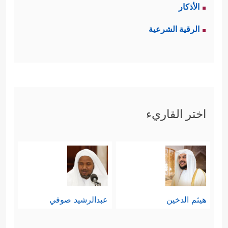
أسباب النزاع والخلاف.
الأذكار
ثالثًا: الحذر، وهو ركن التربية العسكرية
الرقية الشرعية
﴿وَلۡیَأۡخُذُواْ حِذۡرَهُمۡ وَأَسۡلِحَتَهُمۡۗ﴾
﴿وَخُذُواْ
حِذۡرَكُمۡۗ﴾
وأطلق الحذر هنا ليشمل كلَّ ما
ينبغي الحذر منه بدايةً من نوازع النفس
اختر القاريء
وشهواتها، حتى مخططات العدو
وطرائقه في الاختراق واصطياد
المعلومات، وفتح الثغرات.
﴿وَلَا تَهِنُواْ فِی ٱبۡتِغَاۤءِ
رابعًا: العزم والتحمل
هيثم الدخين
عبدالرشيد صوفي
ٱلۡقَوۡمِۖ إِن تَكُونُواْ تَأۡلَمُونَ فَإِنَّهُمۡ یَأۡلَمُونَ كَمَا تَأۡلَمُونَۖ