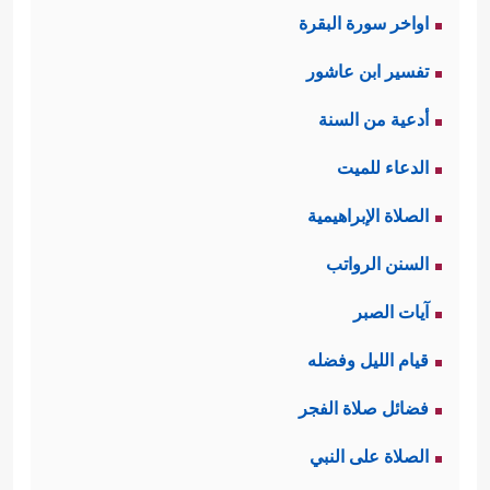
التأكيد على أهمية الصلاة بالنسبة للجُند؛
اواخر سورة البقرة
فهي صِلَتهم بهويَّتهم وعقيدتهم، وصِلَتهم
تفسير ابن عاشور
فيما بينهم.
أدعية من السنة
الدعاء للميت
﴿فَٱذۡكُرُواْ ٱللَّهَ قِیَـٰمࣰا وَقُعُودࣰا وَعَلَىٰ
ثانيًا: الذكر
الصلاة الإبراهيمية
جُنُوبِكُمۡۚ﴾
وهذا تنبيهٌ على أهميَّة الذكر في
السنن الرواتب
صياغة شخصيَّة الجندي إيمانًا وشجاعةً،
آيات الصبر
وتنزُّهًا عن الحطام ودواعي الجُبن
قيام الليل وفضله
والقعود، وفي الذكر ترسيخٌ لقيم الألفة
فضائل صلاة الفجر
والتعاون ومحبَّة الخير، والتغاضِي عن
الصلاة على النبي