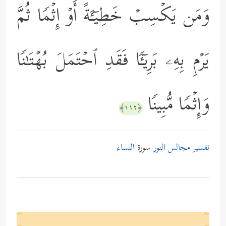
وَمَن یَكۡسِبۡ خَطِیۤـَٔةً أَوۡ إِثۡمࣰا ثُمَّ
یَرۡمِ بِهِۦ بَرِیۤـࣰٔا فَقَدِ ٱحۡتَمَلَ بُهۡتَـٰنࣰا
وَإِثۡمࣰا مُّبِینࣰا
﴿١١٢﴾
تفسير مجالس النور
سورة
النساء