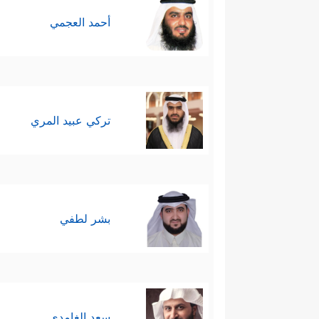
عاشرًا: الأخذُ بالأسباب وعدم الاتّ
أحمد العجمي
غلَّابة، والسوء في مخالفة الس
الوحي ربّ واحد وإله واحد ـ؛ ولذ
وهذا هو عدله سبحانه في الخلق و
تركي عبيد المري
بشر لطفي
سعد الغامدي