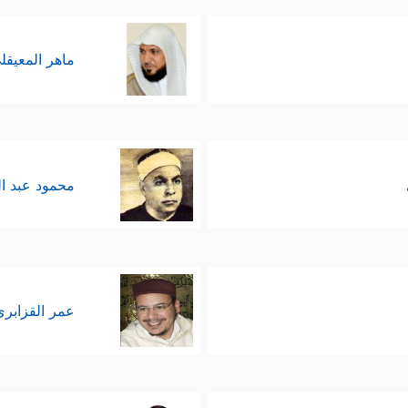
 كَثِیرࣲ مِّن نَّجۡوَىٰهُمۡ﴾
، ثم استثنى التشاور من أجل الإصلا
ماهر المعيقل
﴿إِنَّمَا ٱلنَّجۡوَىٰ مِنَ ٱلشَّیۡطَـٰنِ لِیَحۡزُنَ ٱلَّذِی
جوى في سورة المجادلة:
﴿وَمَن یُشَاقِقِ ٱلرَّسُولَ مِنۢ بَعۡدِ مَا تَبَیَّنَ لَهُ ٱلۡهُدَىٰ وَیَتَّبِعۡ غَ
وشقِّ
الصف
محمود عبد ا
التحذير عقب الحديث عن النجوى إشارة إلى الصلة السب
﴿إِنَّ ٱللَّهَ لَا یَغۡفِرُ أَن یُشۡرَكَ بِهِۦ﴾
﴿وَإِن یَدۡعُونَ إِلَّا شَیۡطَـٰنࣰا م
لالاتهم
.
َلَأُمَنِّیَنَّهُمۡ وَلَـَٔامُرَنَّهُمۡ فَلَیُبَتِّكُنَّ ءَاذَانَ ٱلۡأَنۡعَـٰمِ وَلَـَٔامُرَنَّهُمۡ فَلَیُغَیِّرُنَّ خَلۡقَ
عمر القزابري
ِیهِمۡۖ وَمَا یَعِدُهُمُ ٱلشَّیۡطَـٰنُ إِلَّا غُرُورًا﴾
فالمجتمع المسلم كلُّه م
هائم.