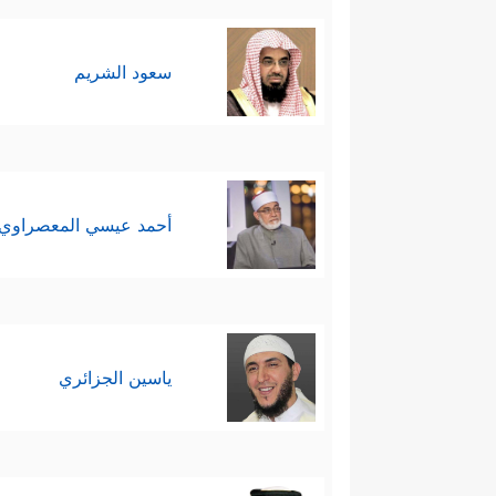
﴿۞ لَّا خَیۡرَ فِی
وشيوع الشك والريبة
سعود الشريم
بَیۡنَ ٱلنَّاسِۚ﴾
.
وقد ورد التحذير الشديد من الن
ثامنًا: التحذير من مجانبةِ الحقِّ 
أحمد عيسي المعصراوي
جَهَنَّمَۖ وَسَاۤءَتۡ مَصِیرًا﴾
، وقد جاء هذا 
تاسعًا: البراءة من المشركين وض
عِبَادِكَ نَصِیبࣰا مَّفۡرُوضࣰا
﴿١١٨﴾
وَلَأُضِلَّنَّهُمۡ و
ياسين الجزائري
خَسِرَ خُسۡرَانࣰا مُّبِینࣰا
﴿١١٩﴾
یَعِدُهُمۡ وَیُمَنّ
تعامله مع الخلق، حتى
الأنعام
والب