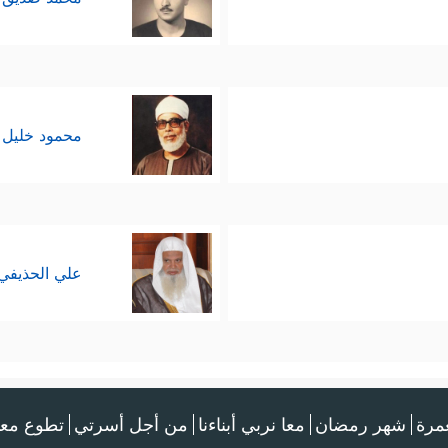
محمود خليل 
علي الحذيفي
عمرة
شهر رمضان
معا نربي أبناءنا
من أجل أسرتي
تطوع معن