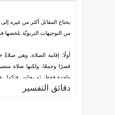
يحتاج المقاتل أكثر من غيره إل
من التوجيهات التربويَّة نلخصها في
أولًا: إقامة الصلاة، وهي صلاة
قصرًا وجمعًا، ولكنها صلاة منض
واحدة فقط، ثم يجلس فتكمل هذه
دقائق التفسير
الإمام بالمجموعة الثانية ركعته 
والصور الأخرى معروفة في كتب ا
والمعنى المضاف في هذه الصلاة 