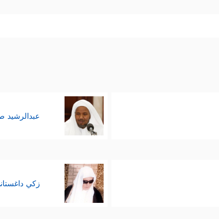
هَ یَجِدِ ٱللَّهَ غَفُورࣰا رَّحِیمࣰا﴾
، وحذَّر هنا من التخلِّي عن المسؤول
حۡتَمَلَ بُهۡتَـٰنࣰا وَإِثۡمࣰا مُّبِینࣰا﴾
.
َكُن لِّلۡخَاۤىِٕنِینَ خَصِیمࣰا﴾
﴿إِنَّ ٱللَّهَ لَا یُحِبُّ مَن كَانَ خَوَّانًا أَثِیمࣰا﴾
،
،
﴿یَسۡتَخۡفُونَ مِنَ ٱلنَّاسِ وَلَا یَسۡتَخۡف
، وقد بيَّن الله سببَ الخيانة
م سرَّهم ونجواهم، ولكنهم هم لم يكونوا مع الله، فهوَّ
عبدالرشيد 
رياء والرغبة بما في أيدي الناس.
م وكشف مخططاتهم وارتباطاتهم ومحاولاتهم التأثير
ِلُّوكَ وَمَا یُضِلُّونَ إِلَّاۤ أَنفُسَهُمۡۖ وَمَا یَضُرُّونَكَ مِن شَیۡءࣲۚ﴾
، وإذا كان ه
زكي داغستان
 والأمراء أَولَى بالحيطة.
المحادثات الجانبيَّة في الشأن العام بمعزلٍ عن القيادة