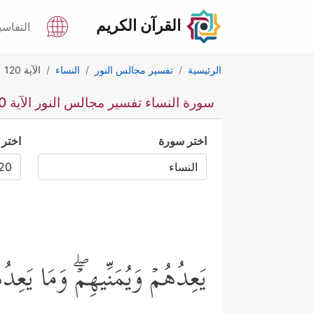
القرآن الكريم
التفاسي
الرئيسية
تفسير مجالس النور
النساء
الآية 120
سورة النساء تفسير مجالس النور الآية 120
اختر سورة
اختر 
یَعِدُهُمۡ وَیُمَنِّیهِمۡۖ وَمَا یَعِدُ