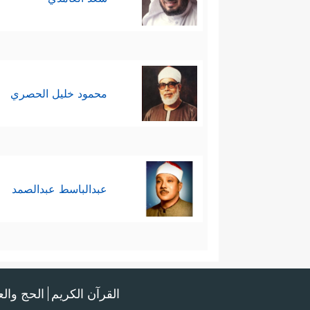
محمود خليل الحصري
عبدالباسط عبدالصمد
القرآن الكريم
الحج وال