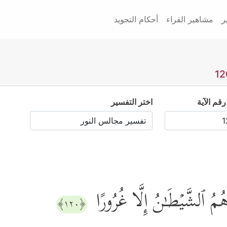
ر
مشاهير القراء
أحكام التجويد
رقم الآية
اختر التفسير
هُمُ ٱلشَّیۡطَـٰنُ إِلَّا غُرُورًا
﴿١٢٠﴾