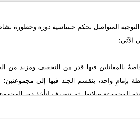
ى التوجيه المتواصل بحكم حساسية دوره وخطورة نشاطه
 الآتي:
ٌ خاصةٌ بالمقاتلين فيها قدر من التخفيف ومزيد من 
بطة بإمامٍ واحد، ينقسم الجند فيها إلى مجموعتين؛
 المجموعة صلاتها، ثم تنصرف لتأخذ دور المجموعة 
الثانية، فإذا سلَّم قامُوا وأكملوا صلاتهم، وهذه صو
لفقه.
هو الحرص على وحدة القيادة حتى في الظروف الاستثن