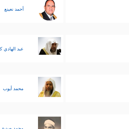
﴿لَّیۡسَ بِأَمَانِیِّكُمۡ وَلَاۤ أَمَانِیِّ أَهۡلِ ٱلۡكِ
ِكال على الإيمان المجرَّد
أحمد نعينع
نن الكونية لا يختلف عن السوء في مخالفة الأحكام ا
لك لم يشفع للمؤمنين إيمانهم حينما تركوا ثغرتهم مك
الأمر.
عبد الهادي ك
محمد أيوب
محمد صديق 