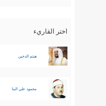
یَعۡمَلۡ سُوۤءًا أَوۡ یَظۡلِمۡ نَفۡسَهُۥ ثُمَّ یَسۡتَغۡفِرِ ٱللَّ
یَكۡسِبۡ خَطِیۤـَٔةً أَوۡ إِثۡمࣰا ثُمَّ یَرۡمِ بِهِۦ بَرِیۤـࣰٔا فَقَدِ ٱ
﴿وَلَا ت
سادسًا: البراءة من الخائنين
اختر القاريء
ٱلدُّنۡیَا فَمَن یُجَـٰدِلُ ٱللَّهَ عَنۡهُمۡ یَوۡمَ ٱلۡقِیَـٰمَةِ﴾
یَرۡضَىٰ مِنَ ٱلۡقَوۡلِۚ﴾
فالله معهم وهو يعل
هيثم الدخين
في مقابل حقِّ الناس فتملَّكهم ال
ومن ثَمَّ وجب رفع الغطاء عنه
عَلَیۡكَ وَرَحۡمَتُهُۥ لَهَمَّت طَّاۤىِٕفَةࣱ مِّنۡهُمۡ أَن یُض
محمود علي البنا
وسلامه عليه، فإن غيره من الخلفاء
سابعًا: الابتعاد عن النجوى، وهي 