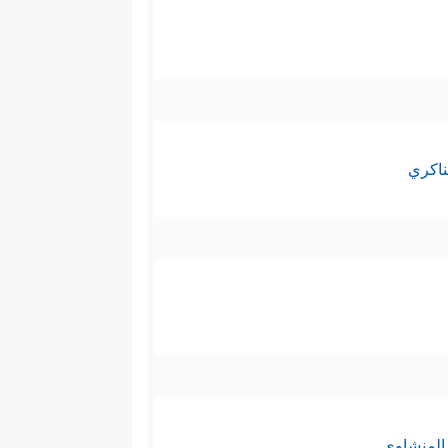
تَـٰبِۗ مَن یَعۡمَلۡ سُوۤءࣰا یُجۡزَ بِهِۦ﴾
فسُننُ الله
لشرعية؛ إذ خالق الكون ومنزّل
شوفة على جبل الرماة يوم أُحُد،
ناكري
المنشاوي