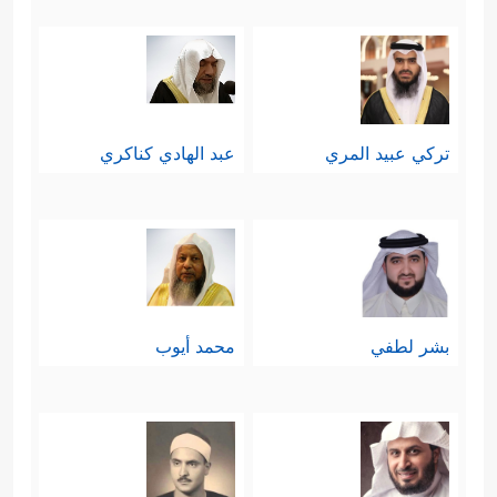
ٱلۡمُؤۡمِنِینَۚ﴾
، وهذا هو سبَبُ التذبذُب
﴿مُّذَبۡذَبِینَ بَیۡنَ ذَ ٰ⁠لِكَ لَاۤ إِلَىٰ هَـٰۤـؤُلَاۤءِ وَلَاۤ إِلَىٰ هَـٰۤـؤُلَاۤءِۚ﴾
لأنه ليست عندهم راية واضحة ينحازون
تركي عبيد المري
عبد الهادي كناكري
إليها؛ فاليهودي مُنحازٌ ليهوديته، والمشرك
مُنحازٌ لقومه، وهؤلاء ضائِعون انتهازيُّون
يبحثون عن الفتات تحت أي سفرة،
وليس التذبذُب التحيُّر أو التردد بين
بشر لطفي
محمد أيوب
الإيمان والكفر.
﴿إِنَّ ٱلۡمُنَـٰفِقِینَ
سادسًا: إنهم مخادعون
یُخَـٰدِعُونَ ٱللَّهَ وَهُوَ خَـٰدِعُهُمۡ﴾
أي: أنهم يظنون