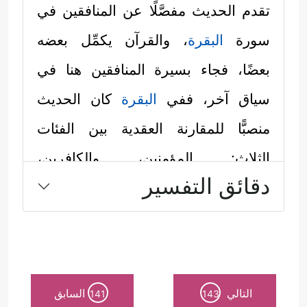
تقدم الحديث مفصَّلًا عن المنافقين في
سورة
البقرة
، والقرآن يكمِّل بعضه
بعضًا، فجاء بسيرة المنافقين هنا في
سياق آخر، ففي
البقرة
كان الحديث
منصبًّا للمقارنة العقدية بين الفئات
الثلاث: المؤمنين، والكافرين،
دقائق التفسير
والمنافقين، أما هنا فقد جاء الحديث
مركَّزًا في بيان موقف المنافقين من
المعركة الدائرة بين الإسلام والكفر؛
لمناسبة الحديث المتقدم قبل قليل عن
التالي
السابق
141
143
التربية العسكريَّة وشروط الجنديَّة في