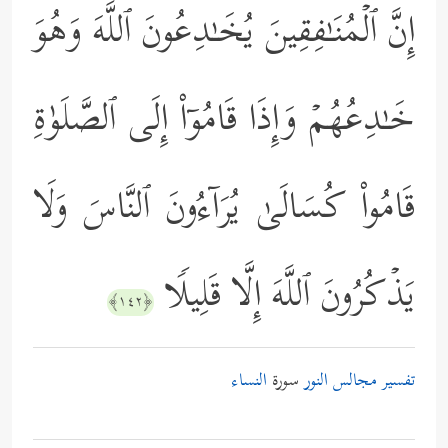
إِنَّ ٱلۡمُنَـٰفِقِینَ یُخَـٰدِعُونَ ٱللَّهَ وَهُوَ
خَـٰدِعُهُمۡ وَإِذَا قَامُوۤاْ إِلَى ٱلصَّلَوٰةِ
قَامُواْ كُسَالَىٰ یُرَاۤءُونَ ٱلنَّاسَ وَلَا
یَذۡكُرُونَ ٱللَّهَ إِلَّا قَلِیلࣰا
﴿١٤٢﴾
تفسير مجالس النور
سورة
النساء