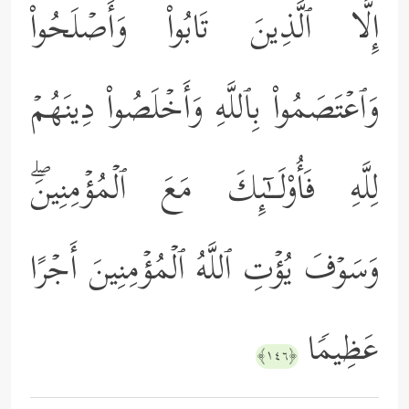
إِلَّا ٱلَّذِینَ تَابُواْ وَأَصۡلَحُواْ
وَٱعۡتَصَمُواْ بِٱللَّهِ وَأَخۡلَصُواْ دِینَهُمۡ
لِلَّهِ فَأُوْلَــٰۤىِٕكَ مَعَ ٱلۡمُؤۡمِنِینَۖ
وَسَوۡفَ یُؤۡتِ ٱللَّهُ ٱلۡمُؤۡمِنِینَ أَجۡرًا
عَظِیمࣰا
﴿١٤٦﴾