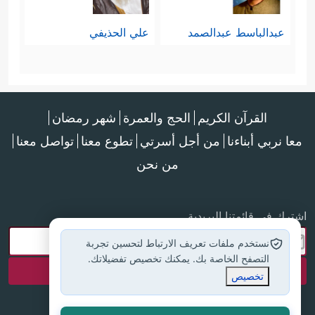
يشمل المؤمن الذي قد يتعرَّض للكسل
عبدالباسط عبدالصمد
علي الحذيفي
بطبعه البشري، فهذا ليس من النفاق.
ثامنًا: إن باب التوبة مفتوح لهم، لكن
﴿إِلَّا ٱلَّذِینَ تَابُواْ وَأَصۡلَحُواْ
بشروط مضافة
القرآن الكريم
الحج والعمرة
شهر رمضان
وَٱعۡتَصَمُواْ بِٱللَّهِ وَأَخۡلَصُواْ دِینَهُمۡ لِلَّهِ﴾
فإصلاح ما
معا نربي أبناءنا
من أجل أسرتي
تطوع معنا
تواصل معنا
أفسدوه في مرحلة النفاق شرط في
من نحن
التوبة، وكذا
الإخلاص
والاعتصام لمكان
اشترك في قائمتنا البريدية
الاضطراب والتذبذب وغيرهما من
نستخدم ملفات تعريف الارتباط لتحسين تجربة
الصفات التي كانوا عليها مما لا تبعث
التصفح الخاصة بك. يمكنك تخصيص تفضيلاتك.
تخصيص
على الطمأنينة والارتياح.