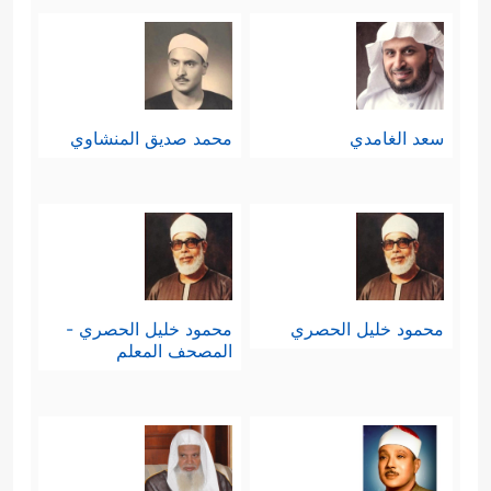
﴿إِنَّ ٱلۡمُنَـٰفِقِینَ
سادسًا: إنهم مخادعون
یُخَـٰدِعُونَ ٱللَّهَ وَهُوَ خَـٰدِعُهُمۡ﴾
أي: أنهم يظنون
أنهم يخدعون الحق وأهله، ولكن
سعد الغامدي
محمد صديق المنشاوي
الحقيقة أن خداعهم راجع عليهم، فهم
يخدعون أنفسهم ببعض المصالح الزائلة
ثم تكون وبالًا عليهم.
سابعًا: إنهم يتقاعسون عن الطاعة
محمود خليل الحصري
محمود خليل الحصري -
المصحف المعلم
والعبادة؛ لأنهم يتصنَّعونها تصنُّعًا بلا إيمان
﴿وَإِذَا قَامُوۤاْ إِلَى ٱلصَّلَوٰةِ قَامُواْ كُسَالَىٰ
ولا رغبة
یُرَاۤءُونَ ٱلنَّاسَ وَلَا یَذۡكُرُونَ ٱللَّهَ إِلَّا قَلِیلࣰا﴾
وهذا لا