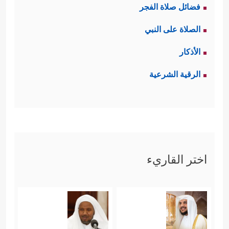
فضائل صلاة الفجر
نَقۡضِهِم مِّیثَـٰقَهُمۡ وَكُفۡرِهِم بِـَٔایَـٰتِ ٱللَّهِ وَقَتۡلِهِمُ ٱلۡأَنۢبِیَاۤءَ
الصلاة على النبي
بِغَیۡرِ حَقࣲّ﴾
﴿وَقَوۡلِهِمۡ إِنَّا قَتَلۡنَا ٱلۡمَسِیحَ عِیسَى ٱبۡنَ
الأذكار
مَرۡیَمَ﴾
﴿وَأَخۡذِهِمُ ٱلرِّبَوٰاْ وَقَدۡ نُهُواْ عَنۡهُ وَأَكۡلِهِمۡ
،
الرقية الشرعية
أَمۡوَ ٰ⁠لَ ٱلنَّاسِ بِٱلۡبَـٰطِلِۚ﴾
وقد استثنى الله من
هؤلاء من رفض هذه الجرائم واهتدى
﴿لَّـٰكِنِ ٱلرَّ ٰ⁠سِخُونَ فِی ٱلۡعِلۡمِ مِنۡهُمۡ وَٱلۡمُؤۡمِنُونَ
للحق
یُؤۡمِنُونَ بِمَاۤ أُنزِلَ إِلَیۡكَ وَمَاۤ أُنزِلَ مِن قَبۡلِكَۚ﴾
اختر القاريء
.
رابعًا: شرك النصارى؛ وهو مدخل ثانٍ
للكفر؛ حيث قالوا في عيسى ما يرفعه
﴿وَلَا تَقُولُواْ ثَلَـٰثَةٌۚ ٱنتَهُواْ خَیۡرࣰا
إلى مقام الألوهية