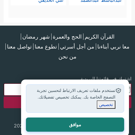
عبدالباسط عبدالصمد
علي الحذيفي
القرآن الكريم
الحج والعمرة
شهر رمضان
معا نربي أبناءنا
من أجل أسرتي
تطوع معنا
تواصل معنا
من نحن
اشترك في قائمتنا البريدية
نستخدم ملفات تعريف الارتباط لتحسين تجربة
التصفح الخاصة بك. يمكنك تخصيص تفضيلاتك.
تخصيص
موافق
جميع الحقوق محفوظة لموقع إسلام أون لاين © 2025