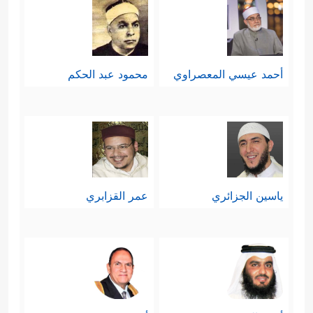
نبيٌّ ورسولٌ، خلقه الله بأمره وجعل
خلقه آيةً، وهذا هو الموقف الحق بين
غلو اليهود فيه حتى اتهموه وأمَّه بما لا
أحمد عيسي المعصراوي
محمود عبد الحكم
يليق بآحاد الناس، وبين الغلو المقابل
عند النصارى؛ حيث جعلوه نِدًّا لله، ونفَوا
عنه صفة المخلوقيَّة.
سادسًا: وحدة الرسالات السماوية من
ياسين الجزائري
عمر القزابري
﴿۞ إِنَّـاۤ
حيث المصدر، ومن حيث الغاية
أَوۡحَیۡنَاۤ إِلَیۡكَ كَمَاۤ أَوۡحَیۡنَاۤ إِلَىٰ نُوحࣲ وَٱلنَّبِیِّـۧنَ مِنۢ
بَعۡدِهِۦۚ﴾
﴿رُّسُلࣰا مُّبَشِّرِینَ وَمُنذِرِینَ لِئَلَّا یَكُونَ لِلنَّاسِ
،