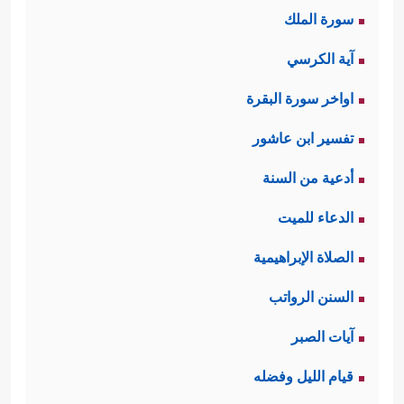
جَهۡرَةࣰ فَأَخَذَتۡهُمُ ٱلصَّـٰعِقَةُ بِظُلۡمِهِمۡۚ﴾
سورة الملك
القرآن بعد هذا بأن الله قد أراهم
آية الكرسي
المعجزات الحسِّيَّة كرفع الطور، لكنَّ
اواخر سورة البقرة
قلوبهم القاسية لم تَلِن فازدادت قساوة،
تفسير ابن عاشور
وتمادَت في ظُلمها وتكبُّرها.
أدعية من السنة
ثالثًا: جرائم اليهود، وقد جاءت هذه
الدعاء للميت
الآيات بنماذج متنوعة، بدأت بكفرهم
الصلاة الإبراهيمية
بآيات الله، ونقضهم الميثاق الإلهي،
السنن الرواتب
وقتلهم الأنبياء، وحرصهم على قتل
آيات الصبر
السيد المسيح، وانتهت بأخذهم الربا
قيام الليل وفضله
﴿فَبِمَا
وأكلهم لأموال الناس بالباطل