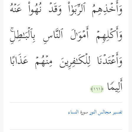
وَأَخۡذِهِمُ ٱلرِّبَوٰاْ وَقَدۡ نُهُواْ عَنۡهُ
وَأَكۡلِهِمۡ أَمۡوَ ٰ⁠لَ ٱلنَّاسِ بِٱلۡبَـٰطِلِۚ
وَأَعۡتَدۡنَا لِلۡكَـٰفِرِینَ مِنۡهُمۡ عَذَابًا
أَلِیمࣰا
﴿١٦١﴾
تفسير مجالس النور
سورة
النساء