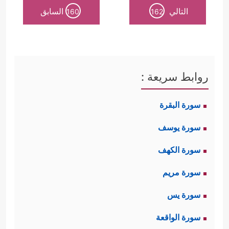
التالي
السابق
160
162
أولًا: تجزئة الإيمان كفر، وهذا هو مدخل
﴿وَیَقُولُونَ نُؤۡمِنُ
الكفر بالنسبة لأهل الكتاب
بِبَعۡضࣲ وَنَكۡفُرُ بِبَعۡضࣲ وَیُرِیدُونَ أَن یَتَّخِذُواْ بَیۡنَ ذَ ٰ⁠لِكَ
روابط سريعة :
سَبِیلًا
﴿١٥٠﴾
أُوْلَــٰۤىِٕكَ هُمُ ٱلۡكَـٰفِرُونَ حَقࣰّاۚ﴾
فهم
سورة البقرة
آمنوا بموسى وكفروا بمحمد واختلفوا
سورة يوسف
في عيسى
عليهم السلام
.
سورة الكهف
ثانيًا: عناد اليهود وتكبُّرهم على الحق
سورة مريم
﴿یَسۡـَٔلُكَ أَهۡلُ ٱلۡكِتَـٰبِ أَن تُنَزِّلَ عَلَیۡهِمۡ كِتَـٰبࣰا مِّنَ
سورة يس
ٱلسَّمَاۤءِۚ فَقَدۡ سَأَلُواْ مُوسَىٰۤ أَكۡبَرَ مِن ذَ ٰ⁠لِكَ فَقَالُوۤاْ أَرِنَا ٱللَّهَ
سورة الواقعة
وقد ذكَّرَهم