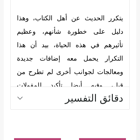
يتكرر الحديث عن أهل الكتاب، وهذا
دليل على خطورة شأنهم، وعظيم
تأثيرهم في هذه الحياة، بيد أن هذا
التكرار يحمل معه إضافات جديدة
ومعالجات لجوانب أخرى لم تطرح من
قبل، وفيه أيضا تأكيد للمقولات
دقائق التفسير
والمقدّمات الجوهرية التي ينبغي
استحضارها في كل مرة، أما المسائل
التي تناولها الحديث في هذه الآيات
فهي: