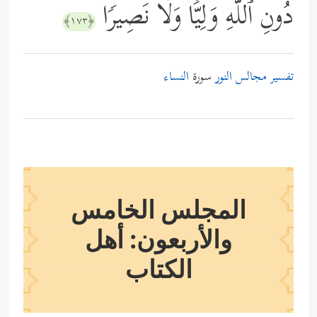
دُونِ ٱللَّهِ وَلِیࣰّا وَلَا نَصِیرࣰا
﴿١٧٣﴾
تفسير مجالس النور
سورة
النساء
المجلس الخامس
والأربعون: أهل
الكتاب