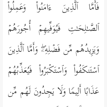
فَأَمَّا ٱلَّذِینَ ءَامَنُواْ وَعَمِلُواْ
ٱلصَّـٰلِحَـٰتِ فَیُوَفِّیهِمۡ أُجُورَهُمۡ
وَیَزِیدُهُم مِّن فَضۡلِهِۦۖ وَأَمَّا ٱلَّذِینَ
ٱسۡتَنكَفُواْ وَٱسۡتَكۡبَرُواْ فَیُعَذِّبُهُمۡ
عَذَابًا أَلِیمࣰا وَلَا یَجِدُونَ لَهُم مِّن