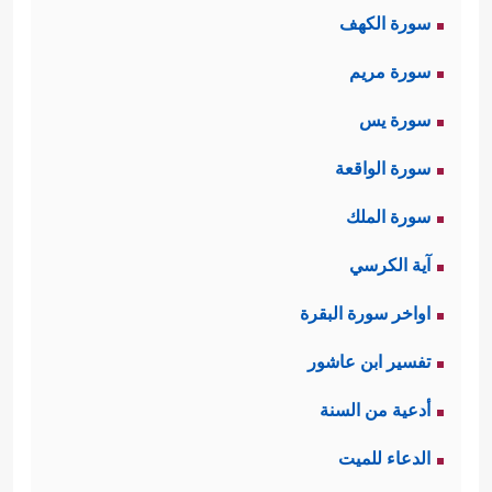
سورة الكهف
ثانيًا: عناد اليهود وتكبُّرهم على الحق
سورة مريم
﴿یَسۡـَٔلُكَ أَهۡلُ ٱلۡكِتَـٰبِ أَن تُنَزِّلَ عَلَیۡهِمۡ كِتَـٰبࣰا مِّنَ
سورة يس
ٱلسَّمَاۤءِۚ فَقَدۡ سَأَلُواْ مُوسَىٰۤ أَكۡبَرَ مِن ذَ ٰ⁠لِكَ فَقَالُوۤاْ أَرِنَا ٱللَّهَ
سورة الواقعة
جَهۡرَةࣰ فَأَخَذَتۡهُمُ ٱلصَّـٰعِقَةُ بِظُلۡمِهِمۡۚ﴾
وقد ذكَّرَهم
سورة الملك
القرآن بعد هذا بأن الله قد أراهم
آية الكرسي
المعجزات الحسِّيَّة كرفع الطور، لكنَّ
اواخر سورة البقرة
قلوبهم القاسية لم تَلِن فازدادت قساوة،
تفسير ابن عاشور
وتمادَت في ظُلمها وتكبُّرها.
أدعية من السنة
ثالثًا: جرائم اليهود، وقد جاءت هذه
الدعاء للميت
الآيات بنماذج متنوعة، بدأت بكفرهم