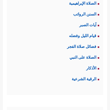
الصلاة الإبراهيمية
بآيات الله، ونقضهم الميثاق الإلهي،
السنن الرواتب
وقتلهم الأنبياء، وحرصهم على قتل
آيات الصبر
السيد المسيح، وانتهت بأخذهم الربا
قيام الليل وفضله
﴿فَبِمَا
وأكلهم لأموال الناس بالباطل
فضائل صلاة الفجر
نَقۡضِهِم مِّیثَـٰقَهُمۡ وَكُفۡرِهِم بِـَٔایَـٰتِ ٱللَّهِ وَقَتۡلِهِمُ ٱلۡأَنۢبِیَاۤءَ
الصلاة على النبي
بِغَیۡرِ حَقࣲّ﴾
﴿وَقَوۡلِهِمۡ إِنَّا قَتَلۡنَا ٱلۡمَسِیحَ عِیسَى ٱبۡنَ
الأذكار
مَرۡیَمَ﴾
﴿وَأَخۡذِهِمُ ٱلرِّبَوٰاْ وَقَدۡ نُهُواْ عَنۡهُ وَأَكۡلِهِمۡ
،
الرقية الشرعية
أَمۡوَ ٰ⁠لَ ٱلنَّاسِ بِٱلۡبَـٰطِلِۚ﴾
وقد استثنى الله من
هؤلاء من رفض هذه الجرائم واهتدى
﴿لَّـٰكِنِ ٱلرَّ ٰ⁠سِخُونَ فِی ٱلۡعِلۡمِ مِنۡهُمۡ وَٱلۡمُؤۡمِنُونَ
للحق