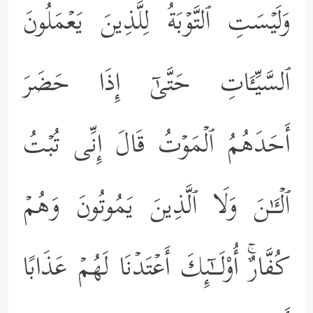
وَلَیۡسَتِ ٱلتَّوۡبَةُ لِلَّذِینَ یَعۡمَلُونَ
ٱلسَّیِّـَٔاتِ حَتَّىٰۤ إِذَا حَضَرَ
أَحَدَهُمُ ٱلۡمَوۡتُ قَالَ إِنِّی تُبۡتُ
ٱلۡـَٔـٰنَ وَلَا ٱلَّذِینَ یَمُوتُونَ وَهُمۡ
كُفَّارٌۚ أُوْلَــٰۤىِٕكَ أَعۡتَدۡنَا لَهُمۡ عَذَابًا