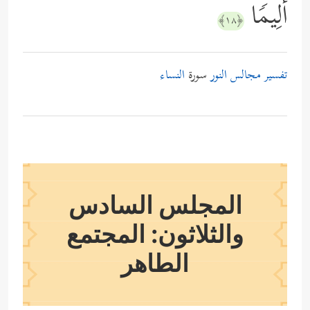
أَلِیمࣰا
﴿١٨﴾
تفسير مجالس النور
سورة
النساء
المجلس السادس
والثلاثون: المجتمع
الطاهر