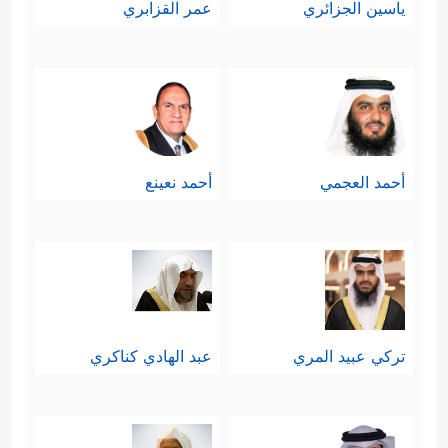
ياسين الجزائري
عمر القزابري
أحمد العجمي
أحمد نعينع
تركي عبيد المري
عبد الهادي كناكري