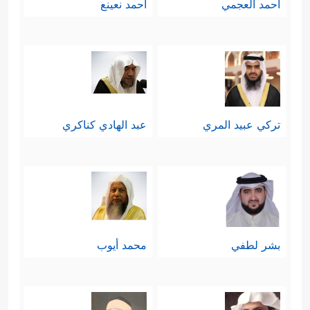
أحمد العجمي
أحمد نعينع
تركي عبيد المري
عبد الهادي كناكري
بشر لطفي
محمد أيوب