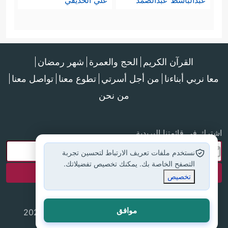
عبدالباسط عبدالصمد
علي الحذيفي
القرآن الكريم
الحج والعمرة
شهر رمضان
معا نربي أبناءنا
من أجل أسرتي
تطوع معنا
تواصل معنا
من نحن
اشترك في قائمتنا البريدية
نستخدم ملفات تعريف الارتباط لتحسين تجربة
التصفح الخاصة بك. يمكنك تخصيص تفضيلاتك.
تخصيص
موافق
جميع الحقوق محفوظة لموقع إسلام أون لاين © 2025