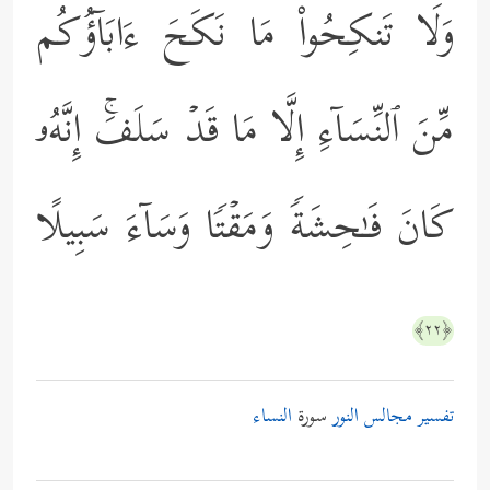
وَلَا تَنكِحُواْ مَا نَكَحَ ءَابَاۤؤُكُم
مِّنَ ٱلنِّسَاۤءِ إِلَّا مَا قَدۡ سَلَفَۚ إِنَّهُۥ
كَانَ فَـٰحِشَةࣰ وَمَقۡتࣰا وَسَاۤءَ سَبِیلًا
﴿٢٢﴾
تفسير مجالس النور
سورة
النساء