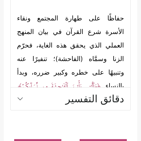
حفاظًا على طهارة المجتمع ونقاء
الأسرة شرع القرآن في بيان المنهج
العملي الذي يحقق هذه الغاية، فحرّم
الزنا وسمَّاه (الفاحشة)؛ تنفيرًا عنه
وتنبيهًا على خطره وكبير ضرره، وبدأ
﴿وَٱلَّـٰتِی یَأۡتِینَ ٱلۡفَـٰحِشَةَ مِن نِّسَاۤىِٕكُمۡ﴾
بالنساء
دقائق التفسير
لأنهنّ المتضررات به أكثر من الرجال؛
حيث يفتضح أمرهنَّ بالحمل ونحوه،
فتكون الفضيحة والسقوط الاجتماعي،