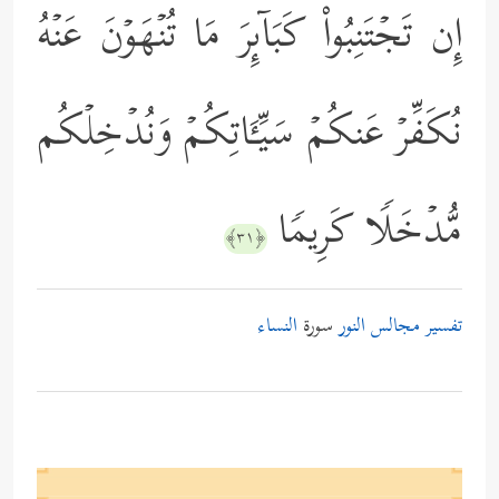
إِن تَجۡتَنِبُواْ كَبَاۤىِٕرَ مَا تُنۡهَوۡنَ عَنۡهُ
نُكَفِّرۡ عَنكُمۡ سَیِّـَٔاتِكُمۡ وَنُدۡخِلۡكُم
مُّدۡخَلࣰا كَرِیمࣰا
﴿٣١﴾
تفسير مجالس النور
سورة
النساء