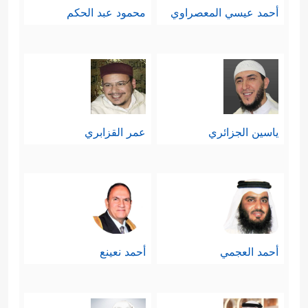
أحمد عيسي المعصراوي
محمود عبد الحكم
وحكمته ورحمته، وليس حاكمًا فذًّا أو
متسلّطًا.
وقد ذكرَ القرآن سببَين لهذه القوامة:
﴿بِمَا فَضَّلَ ٱللَّهُ بَعۡضَهُمۡ عَلَىٰ بَعۡضࣲ وَبِمَاۤ أَنفَقُواْ﴾
ياسين الجزائري
عمر القزابري
والإنفاق معروف في الصداق ونفقة
المعيشة ونحوها، وأما التفضيل فمن
المقطوع به أنَّه ليس التفضيل الديني
عند الله؛ إذ هذا مرهونٌ بما يقدِّمه المرء
أحمد العجمي
أحمد نعينع
﴿إِنَّ أَكۡرَمَكُمۡ
من عملٍ وحسن تعبُّدٍ وتديُّنٍ
عِندَ ٱللَّهِ أَتۡقَىٰكُمۡۚ﴾
، فلم يَبْقَ إلا
[
الحجرات
: 13]