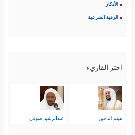
الأذكار
ذَ ٰ⁠لِكَ عُدۡوَ ٰ⁠نࣰا وَظُلۡمࣰا فَسَوۡفَ نُصۡلِیهِ نَارࣰاۚ﴾
والعدوان
الرقية الشرعية
والظلم قرينَتَا إرادة قتل الغير وليس قتل
الرجل نفسه، وإنما أنزل نفس المقتول
منزلة نفس القاتل لإثارة دواعي الرحمة
والتذكير بحالة الجسد الواحد إيمانًا
اختر القاريء
وأخوَّة، كما أن الاستهانة بالقتل تُشِيعه
وتكثره، فيكون المجتمع الذي لا يتورَّع
عن القتل ولا يردع القتلة كأنه يقتل
نفسه، وقدَّم المال على النفس؛ لأن
هيثم الدخين
عبدالرشيد صوفي
الخلاف المالي قد يكون مقدِّمة للقتل،