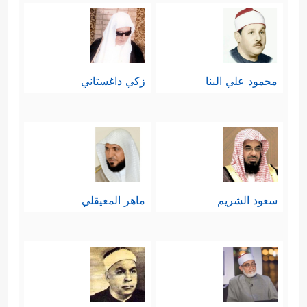
والله أعلم.
العلاقات الزوجية:
وبعد المال والنفس شرع ببيان العلاقات
محمود علي البنا
زكي داغستاني
البينيَّة داخل المجتمع، وبدأ بالعلاقة
الزوجيَّة مُثبِّتًا لحقِّ الزوج في القوامة،
ومُنطلِقًا منها في تفصيل المسائل
الأخرى، والقوامة الحقّ إنما هي للدّين،
سعود الشريم
ماهر المعيقلي
فكلاهما يخضعان له ولأحكامه وآدابه،
والزوج لا يدير بيته على هواه، بل وفق
هذه الأحكام والآداب، وهنا يكون دور
الزوج إداريًّا وتنفيذيًّا في حدود الشرع