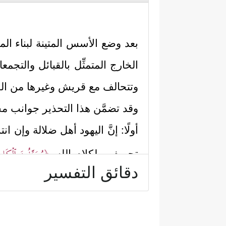
بعد وضع الأسس المتينة لبناء ال
الخارج المتمثِّل بالقبائل والتجم
وتتحالف مع قريش وغيرها من الق
وقد تضمَّن هذا التحذير جوانب مخ
أولًا: إنَّ اليهود أهل ضلالة وإن ان
﴿یُحَرِّفُونَ ٱلۡكَل
تحريفهم لكلام الله
دقائق التفسير
شاهد على كلِّ هذا.
ثانيًا: إنَّ الضلالة وصلت بهم إلى
﴿إِنَّ ٱللَّهَ لَا یَغۡفِرُ أَن یُشۡرَكَ بِهِۦ وَیَ
بقوله: