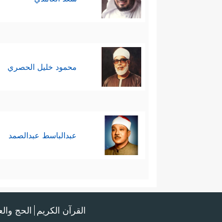
محمود خليل الحصري
عبدالباسط عبدالصمد
القرآن الكريم
الحج وال