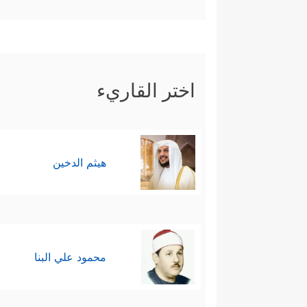
كَیۡفَ یَفۡتَرُونَ عَلَى ٱللَّهِ ٱلۡكَذِبَۖ وَكَفَىٰ بِهِۦ
أَنفُسَهُمۚ﴾
.
ثامنًا: ولكلّ ذلك فقد استحقُّوا
اختر القاريء
سَوۡفَ نُصۡلِیهِمۡ نَارࣰا﴾
﴿یَــٰۤـأَیُّهَا ٱلَّذِینَ أُوت
أَصۡحَـٰبَ ٱلسَّبۡتِۚ﴾
.
هيثم الدخين
محمود علي البنا