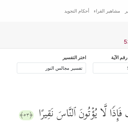
ر
مشاهير القراء
أحكام التجويد
رقم الآية
اختر التفسير
َإِذࣰا لَّا یُؤۡتُونَ ٱلنَّاسَ نَقِیرًا
﴿٥٣﴾