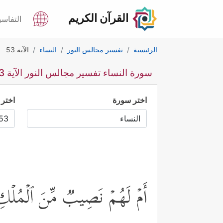
القرآن الكريم
التفاسي
الرئيسية
تفسير مجالس النور
النساء
الآية 53
سورة النساء تفسير مجالس النور الآية 53
اختر سورة
اختر 
أَمۡ لَهُمۡ نَصِیبࣱ مِّنَ ٱلۡمُلۡكِ ف