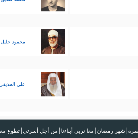
محمود خليل 
علي الحذيفي
عمرة
شهر رمضان
معا نربي أبناءنا
من أجل أسرتي
تطوع معن