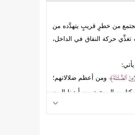
تمع من خطرٍ قريبٍ يتهدَّده من
ت تغذِّي حركة النفاق في الداخل،
أتي:
رُونَ ٱلضَّلَـٰلَةَ﴾
ومن أعظم ضلالاتهم؛
كتابهم الموجود بين أيدينا اليوم
ِٱلۡجِبۡتِ وَٱلطَّـٰغُوتِ﴾
وقد مهَّد الله لهذا
دلل أن اليهود أو قسمًا منهم على