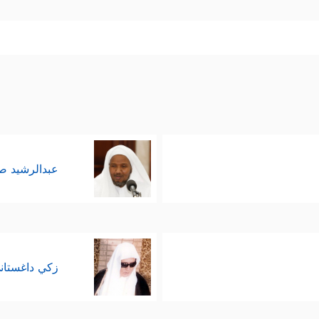
ۤ إِثۡمࣰا مُّبِینًا﴾
ومع هذا فهم أهل غرور ويمدحون أنفسه
﴿أُوْلَــٰۤىِٕكَ ٱلّ
 اللعن والطرد من رحمة الله والوعيد الشديد
ُواْ ٱلۡكِتَـٰبَ ءَامِنُواْ بِمَا نَزَّلۡنَا مُصَدِّقࣰا لِّمَا مَعَكُم مِّن قَبۡلِ أَن نَّطۡمِسَ وُجُوهࣰا فَ
عبدالرشيد 
زكي داغستان