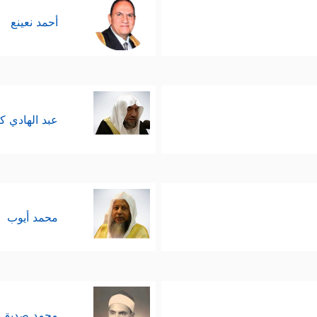
أحمد نعينع
عبد الهادي ك
محمد أيوب
محمد صديق 