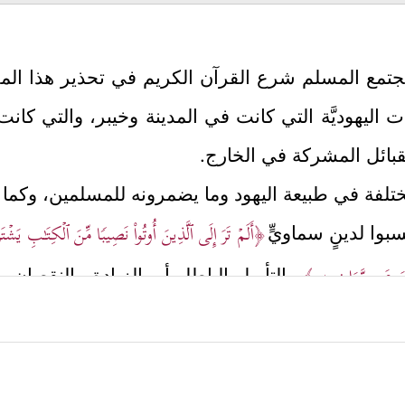
مجتمع المسلم شرع القرآن الكريم في تحذير هذا المج
عات اليهوديَّة التي كانت في المدينة وخيبر، والتي كان
بائل المشركة في الخارج.
تلفة في طبيعة اليهود وما يضمرونه للمسلمين، وكما ي
﴿أَلَمۡ تَرَ إِلَى ٱلَّذِینَ أُوتُواْ نَصِیبࣰا مِّنَ ٱلۡكِتَـٰبِ یَشۡتَ
تسبوا لدينٍ سماويٍّ
ِمَ عَن مَّوَاضِعِهِۦ﴾
بالتأويل الباطل أو بالزيادة والنقصان، و
﴿أَلَمۡ تَرَ إِلَى ٱلَّذِینَ أُوتُواْ نَصِیبࣰا مِّنَ ٱلۡكِتَـٰبِ یُؤۡمِنُونَ ب
 حدِّ الشرك
غۡفِرُ مَا دُونَ ذَ ٰ⁠لِكَ لِمَن یَشَاۤءُۚ﴾
والسياق كلُّهُ عن اليهود مما ي